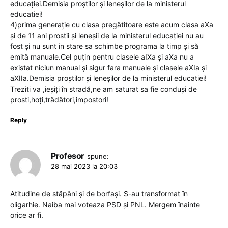
educației.Demisia proștilor și leneșilor de la ministerul
educatiei!
4)prima generație cu clasa pregătitoare este acum clasa aXa
și de 11 ani prostii și leneșii de la ministerul educației nu au
fost și nu sunt in stare sa schimbe programa la timp și să
emită manuale.Cel puțin pentru clasele aIXa și aXa nu a
existat niciun manual și sigur fara manuale și clasele aXIa și
aXIIa.Demisia proștilor și leneșilor de la ministerul educatiei!
Treziti va ,ieșiți în stradă,ne am saturat sa fie conduși de
prosti,hoți,trădători,impostori!
Reply
Profesor
spune:
28 mai 2023 la 20:03
Atitudine de stăpâni și de borfași. S-au transformat în
oligarhie. Naiba mai voteaza PSD și PNL. Mergem înainte
orice ar fi.