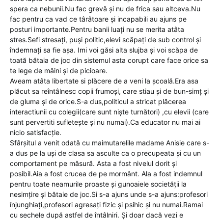
spera ca nebunii.Nu fac grevă și nu de frica sau altceva.Nu
fac pentru ca vad ce târâtoare și incapabili au ajuns pe
posturi importante.Pentru banii luați nu se merita atâta
stres.Sefi stresați, puși politic,elevi scăpați de sub control și
îndemnați sa fie așa. Imi voi găsi alta slujba și voi scăpa de
toată bătaia de joc din sistemul asta corupt care face orice sa
te lege de mâini și de picioare.
Aveam atâta libertate si plăcere de a veni la școală.Era asa
plăcut sa reîntâlnesc copii frumoși, care stiau și de bun-simț și
de gluma și de orice.S-a dus,politicul a stricat plăcerea
interactiunii cu colegii(care sunt niște turnători) ,cu elevii (care
sunt pervertiti sufletește și nu numai).Ca educator nu mai ai
nicio satisfacție.
Sfârșitul a venit odată cu maimutarelile madame Anisie care s-
a dus pe la uși de clasa sa asculte ca o precupeata și cu un
comportament pe măsură. Asta a fost nivelul dorit și
posibil.Aia a fost crucea de pe mormânt. Ala a fost indemnul
pentru toate neamurile proaste și gunoaiele societății la
nesimțire și bătaie de joc.Si s-a ajuns unde s-a ajuns:profesori
înjunghiați,profesori agresați fizic și psihic și nu numai.Ramai
cu sechele după astfel de întâlniri. Și doar dacă vezi e