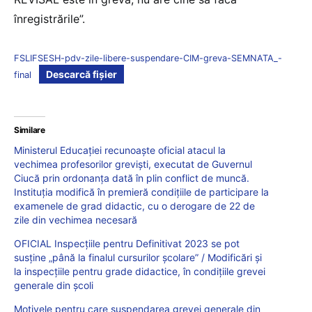
înregistrările”.
FSLIFSESH-pdv-zile-libere-suspendare-CIM-greva-SEMNATA_-
Descarcă fișier
final
Similare
Ministerul Educației recunoaște oficial atacul la
vechimea profesorilor greviști, executat de Guvernul
Ciucă prin ordonanța dată în plin conflict de muncă.
Instituția modifică în premieră condițiile de participare la
examenele de grad didactic, cu o derogare de 22 de
zile din vechimea necesară
OFICIAL Inspecțiile pentru Definitivat 2023 se pot
susține „până la finalul cursurilor școlare” / Modificări și
la inspecțiile pentru grade didactice, în condițiile grevei
generale din școli
Motivele pentru care suspendarea grevei generale din