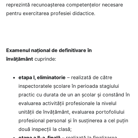
reprezintă recunoașterea competențelor necesare
pentru exercitarea profesiei didactice.
Examenul naţional de definitivare în
învăţământ
cuprinde:
etapa I, eliminatorie
– realizată de către
inspectoratele şcolare în perioada stagiului
practic cu durata de un an şcolar şi constând în
evaluarea activităţii profesionale la nivelul
unităţii de învăţământ, evaluarea portofoliului
profesional personal şi în susţinerea a cel puţin
două inspecţii la clasă;
etapa a II-a, finală
– realizată la finalizarea