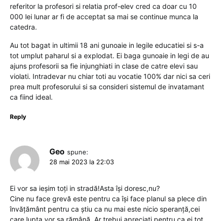
referitor la profesori si relatia prof-elev cred ca doar cu 10
000 lei lunar ar fi de acceptat sa mai se continue munca la
catedra.
Au tot bagat in ultimii 18 ani gunoaie in legile educatiei si s-a
tot umplut paharul si a explodat. Ei baga gunoaie in legi de au
ajuns profesorii sa fie injunghiati in clase de catre elevi sau
violati. Intradevar nu chiar toti au vocatie 100% dar nici sa ceri
prea mult profesorului si sa consideri sistemul de invatamant
ca fiind ideal.
Reply
Geo
spune:
28 mai 2023 la 22:03
Ei vor sa ieșim toți in stradă!Asta își doresc,nu?
Cine nu face grevă este pentru ca își face planul sa plece din
învățământ pentru ca știu ca nu mai este nicio speranță,cei
care lupta vor sa rămână. Ar trebui apreciați pentru ca ei tot