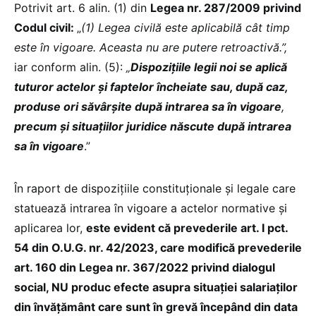
Potrivit art. 6 alin. (1) din
Legea nr. 287/2009 privind
Codul civil:
„
(1) Legea civilă este aplicabilă cât timp
este în vigoare. Aceasta nu are putere retroactivă.”,
iar conform alin. (5):
„
Dispozițiile legii noi se aplică
tuturor actelor şi faptelor încheiate sau, după caz,
produse ori săvârşite după intrarea sa în vigoare
,
precum şi situaţiilor juridice născute după intrarea
sa în vigoare
.”
În raport de dispozițiile constituționale și legale care
statuează intrarea în vigoare a actelor normative și
aplicarea lor,
este evident că prevederile art. I pct.
54 din O.U.G.
nr. 42/2023, care
modifică prevederile
art. 160 din Legea nr. 367/2022 privind dialogul
social, NU
produc efecte asupra situației salariaților
din învățământ care sunt în grevă
începând din data