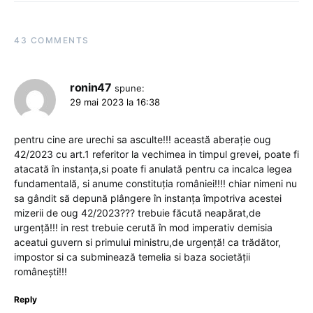
43 COMMENTS
ronin47
spune:
29 mai 2023 la 16:38
pentru cine are urechi sa asculte!!! această aberație oug
42/2023 cu art.1 referitor la vechimea in timpul grevei, poate fi
atacată în instanța,si poate fi anulată pentru ca incalca legea
fundamentală, si anume constituția româniei!!!! chiar nimeni nu
sa gândit să depună plângere în instanța împotriva acestei
mizerii de oug 42/2023??? trebuie făcută neapărat,de
urgență!!! in rest trebuie cerută în mod imperativ demisia
aceatui guvern si primului ministru,de urgență! ca trădător,
impostor si ca subminează temelia si baza societății
românești!!!
Reply