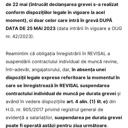
de 22 mai (
întrucât declanșarea grevei s
-a realizat
conform
dispozițiilor legal
e în vigoare la acel
moment
), ci doar celor care intră în grevă DUPĂ
DATA DE 25 MAI 2023
(data intrării în vigoare a OUG
nr. 42/2023).
Reamintim că obligația înregistrării în REVISAL a
suspendării contractului individual de muncă revine,
într-adevăr, angajatorului, dar,
în absența unei
dispoziții legale exprese referitoare la momentul în
care se înregistrează în REVISAL
suspendarea
contractului individual de
muncă pe durata grevei
și
având în vedere dispozițiile
art. 4 alin. (1) lit. e)
din
H.G. nr. 905/2017 privind registrul general de
evidenţă a salariaților,
suspendarea pe durata grevei
poate fi operată astăzi pentru ziua următoare
.