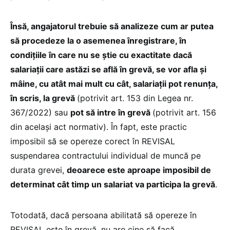
Însă, angajatorul trebuie să analizeze cum ar putea
să procedeze la o asemenea înregistrare, în
condițiile în care nu se știe cu exactitate dacă
salariații care astăzi se află în grevă, se vor afla și
mâine, cu atât mai mult cu cât, salariații pot renunța,
în scris, la grevă
(potrivit art. 153 din Legea nr.
367/2022) sau
pot să intre în grevă
(potrivit art. 156
din același act normativ). În fapt, este practic
imposibil să se opereze corect în REVISAL
suspendarea contractului individual de muncă pe
durata grevei,
deoarece este ap
roape imposibil de
determinat cât timp un salariat va participa la grevă
.
Totodată, dacă persoana abilitată să opereze în
REVISAL este în grevă, nu are cine să facă