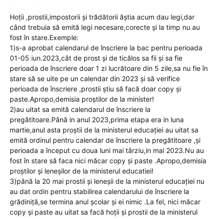
Hoții ,prostii,impostorii și trădătorii ăștia acum dau legi,dar
când trebuia să emită legi necesare,corecte și la timp nu au
fost în stare.Exemple:
1)s-a aprobat calendarul de înscriere la bac pentru perioada
01-05 iun.2023,cât de prost și de ticălos sa fii și sa fie
perioada de înscriere doar 1 zi lucrătoare din 5 zile,sa nu fie în
stare să se uite pe un calendar din 2023 și să verifice
perioada de înscriere ,prostii știu să facă doar copy și
paste.Apropo,demisia proștilor de la minister!
2)au uitat sa emită calendarul de înscriere la
pregătitoare.Până in anul 2023,prima etapa era in luna
martie,anul asta proștii de la ministerul educației au uitat sa
emită ordinul pentru calendar de înscriere la pregătitoare ,și
perioada a început cu doua luni mai târziu,in mai 2023.Nu au
fost în stare să faca nici măcar copy și paste .Apropo,demisia
proștilor și leneșilor de la ministerul educatiei!
3)până la 20 mai prostii și leneșii de la ministerul educației nu
au dat ordin pentru stabilirea calendarului de înscriere la
grădiniță,se termina anul școlar și ei nimic .La fel, nici măcar
copy și paste au uitat sa facă hoții și prostii de la ministerul