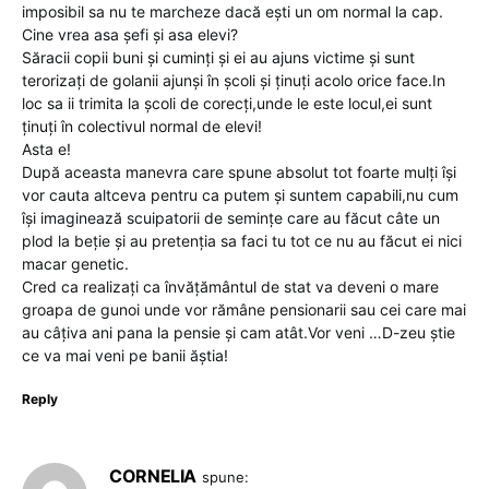
imposibil sa nu te marcheze dacă ești un om normal la cap.
Cine vrea asa șefi și asa elevi?
Săracii copii buni și cuminți și ei au ajuns victime și sunt
terorizați de golanii ajunși în școli și ținuți acolo orice face.In
loc sa ii trimita la școli de corecți,unde le este locul,ei sunt
ținuți în colectivul normal de elevi!
Asta e!
După aceasta manevra care spune absolut tot foarte mulți își
vor cauta altceva pentru ca putem și suntem capabili,nu cum
își imaginează scuipatorii de semințe care au făcut câte un
plod la beție și au pretenția sa faci tu tot ce nu au făcut ei nici
macar genetic.
Cred ca realizați ca învățământul de stat va deveni o mare
groapa de gunoi unde vor rămâne pensionarii sau cei care mai
au câțiva ani pana la pensie și cam atât.Vor veni …D-zeu știe
ce va mai veni pe banii ăștia!
Reply
CORNELIA
spune: