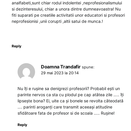
analfabeti,sunt chiar rodul indolentei ,neprofesionalismului
si dezinteresului, chiar a unora dintre dumneavoastra! Nu
fiti suparati pe creatiile activitatii unor educatori si profesori
neprofesionisi ,unii corupti ,altii satui de munca.!
Reply
Doamna Trandafir
spune:
29 mai 2023 la 20:14
Nu îți e rușine sa denigrezi profesorii? Probabil ești un
parinte nervos ca sta cu plodul pe cap atâtea zile ….. îți
lipsește bona? Ei, uite ca și bonele se revolta câteodată
…. parinti aroganți care transmit aceeași atitudine
sfidătoare fata de profesor si de scoala ….. Rușine!
Reply