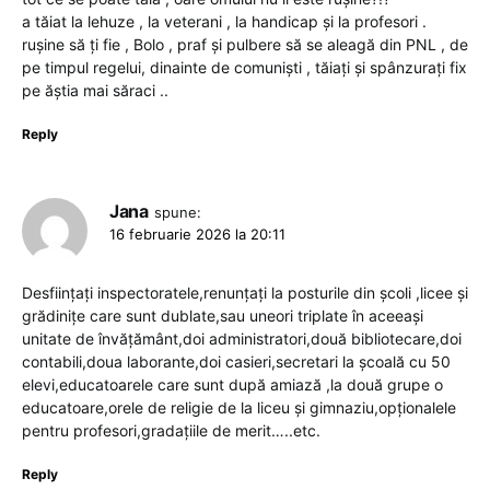
a tăiat la lehuze , la veterani , la handicap și la profesori .
rușine să ți fie , Bolo , praf și pulbere să se aleagă din PNL , de
pe timpul regelui, dinainte de comuniști , tăiați și spânzurați fix
pe ăștia mai săraci ..
Reply
Jana
spune:
16 februarie 2026 la 20:11
Desființați inspectoratele,renunțați la posturile din școli ,licee și
grădinițe care sunt dublate,sau uneori triplate în aceeași
unitate de învățământ,doi administratori,două bibliotecare,doi
contabili,doua laborante,doi casieri,secretari la școală cu 50
elevi,educatoarele care sunt după amiază ,la două grupe o
educatoare,orele de religie de la liceu și gimnaziu,opționalele
pentru profesori,gradațiile de merit…..etc.
Reply