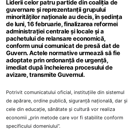
Liderii celor patru partide din coaliția de
guvernare și reprezentanții grupului
minorităților naționale au decis, în ședința
de luni, 16 februarie, finalizarea reformei
administrației centrale și locale și a
pachetului de relansare economică,
conform unui comunicat de presă dat de
Guvern. Actele normative urmează să fie
adoptate prin ordonanță de urgență,
imediat după încheierea procesului de
avizare, transmite Guvernul.
Potrivit comunicatului oficial, instituțiile din sistemul
de apărare, ordine publică, siguranță națională, dar și
cele din educație, sănătate și cultură vor realiza
economii „prin metode care vor fi stabilite conform
specificului domeniului”.