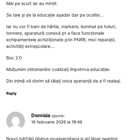
Mai pe scurt iar au mințit.
Se taie și de la educație așadar dar pe ocolite…
Iar nu vor fi bani de hârtie, markere, iluminat pe holuri,
tonnere, aparatură conexă pt a face funcționale
echipamentele achiziționate prin PNRR, mici reparații,
activități extrașcolare….
Boc 2.0
Mulțumim mitomanilor coalizați împotriva educației.
Din inimă vă dorim să tăiați orice speranță de a fi realeși.
Reply
Demisia
spune:
16 februarie 2026 la 18:49
Bravo bă!!!Ați distrus pruniversitarul și ați lăsat neatinși