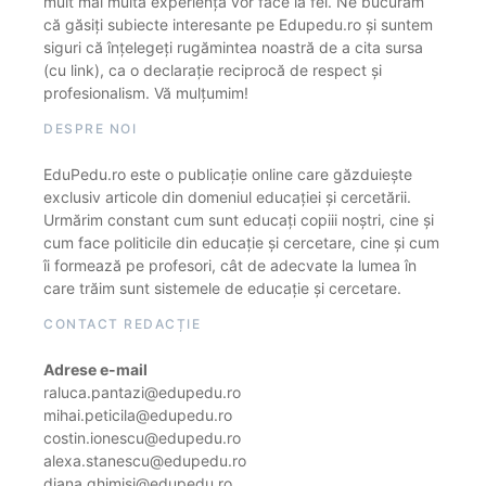
mult mai multă experiență vor face la fel. Ne bucurăm
că găsiți subiecte interesante pe Edupedu.ro și suntem
siguri că înțelegeți rugămintea noastră de a cita sursa
(cu link), ca o declarație reciprocă de respect și
profesionalism. Vă mulțumim!
DESPRE NOI
EduPedu.ro este o publicație online care găzduiește
exclusiv articole din domeniul educației și cercetării.
Urmărim constant cum sunt educați copiii noștri, cine și
cum face politicile din educație și cercetare, cine și cum
îi formează pe profesori, cât de adecvate la lumea în
care trăim sunt sistemele de educație și cercetare.
CONTACT REDACȚIE
Adrese e-mail
raluca.pantazi@edupedu.ro
mihai.peticila@edupedu.ro
costin.ionescu@edupedu.ro
alexa.stanescu@edupedu.ro
diana.ghimisi@edupedu.ro