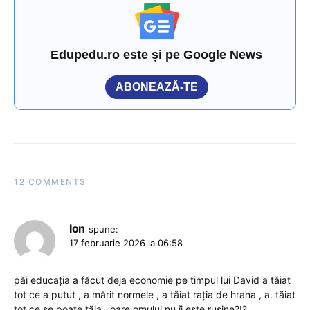
Edupedu.ro este și pe Google News
ABONEAZĂ-TE
12 COMMENTS
Ion
spune:
17 februarie 2026 la 06:58
păi educația a făcut deja economie pe timpul lui David a tăiat
tot ce a putut , a mărit normele , a tăiat rația de hrana , a. tăiat
tot ce se poate tăia , oare omului nu îi este rușine?!?