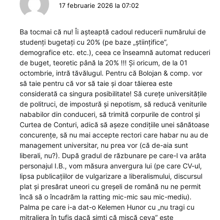
17 februarie 2026 la 07:02
Ba tocmai că nu! Îi așteaptă cadoul reducerii numărului de
studenți bugetați cu 20% (pe baze „științifice”,
demografice etc. etc.), ceea ce înseamnă automat reduceri
de buget, teoretic până la 20% !!! Și oricum, de la 01
octombrie, intră tăvălugul. Pentru că Bolojan & comp. vor
să taie pentru că vor să taie și doar tăierea este
considerată ca singura posibilitate! Să curețe universitățile
de politruci, de impostură și nepotism, să reducă veniturile
nababilor din conduceri, să trimită corpurile de control și
Curtea de Conturi, adică să așeze condițiile unei sănătoase
concurențe, să nu mai accepte rectori care habar nu au de
management universitar, nu prea vor (că de-aia sunt
liberali, nu?). După gradul de răzbunare pe care-l va arăta
personajul I.B., vom măsura anvergura lui (pe care CV-ul,
lipsa publicațiilor de vulgarizare a liberalismului, discursul
plat și presărat uneori cu greșeli de română nu ne permit
încă să o încadrăm la ratting mic-mic sau mic-mediu).
Palma pe care i-a dat-o Kelemen Hunor cu „nu tragi cu
mitraliera în tufiș dacă simți că mișcă ceva” este