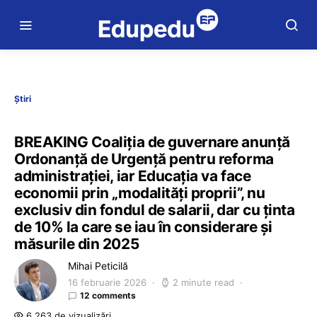
Știri
BREAKING Coaliția de guvernare anunță
Ordonanță de Urgență pentru reforma
administrației, iar Educația va face
economii prin „modalități proprii”, nu
exclusiv din fondul de salarii, dar cu ținta
de 10% la care se iau în considerare și
măsurile din 2025
Mihai Peticilă
16 februarie 2026
2 minute read
12 comments
6.263 de vizualizări