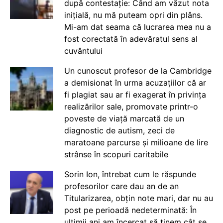
după contestație: Când am văzut nota
inițială, nu mă puteam opri din plâns.
Mi-am dat seama că lucrarea mea nu a
fost corectată în adevăratul sens al
cuvântului
Un cunoscut profesor de la Cambridge
a demisionat în urma acuzațiilor că ar
fi plagiat sau ar fi exagerat în privința
realizărilor sale, promovate printr-o
poveste de viață marcată de un
diagnostic de autism, zeci de
maratoane parcurse și milioane de lire
strânse în scopuri caritabile
Sorin Ion, întrebat cum le răspunde
profesorilor care dau an de an
Titularizarea, obțin note mari, dar nu au
post pe perioadă nedeterminată: În
ultimii ani am încercat să ținem cât se