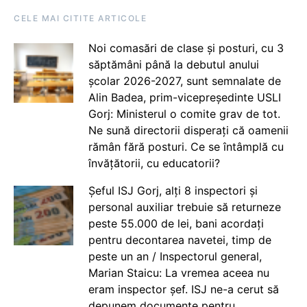
CELE MAI CITITE ARTICOLE
Noi comasări de clase și posturi, cu 3
săptămâni până la debutul anului
școlar 2026-2027, sunt semnalate de
Alin Badea, prim-vicepreședinte USLI
Gorj: Ministerul o comite grav de tot.
Ne sună directorii disperați că oamenii
rămân fără posturi. Ce se întâmplă cu
învățătorii, cu educatorii?
Șeful ISJ Gorj, alți 8 inspectori și
personal auxiliar trebuie să returneze
peste 55.000 de lei, bani acordați
pentru decontarea navetei, timp de
peste un an / Inspectorul general,
Marian Staicu: La vremea aceea nu
eram inspector șef. ISJ ne-a cerut să
depunem documente pentru