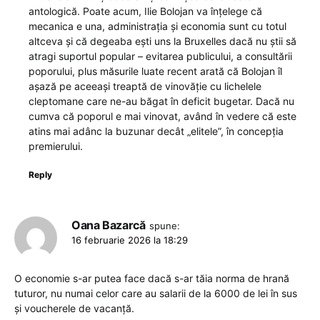
antologică. Poate acum, Ilie Bolojan va înțelege că
mecanica e una, administrația și economia sunt cu totul
altceva și că degeaba ești uns la Bruxelles dacă nu știi să
atragi suportul popular – evitarea publicului, a consultării
poporului, plus măsurile luate recent arată că Bolojan îl
așază pe aceeași treaptă de vinovăție cu lichelele
cleptomane care ne-au băgat în deficit bugetar. Dacă nu
cumva că poporul e mai vinovat, având în vedere că este
atins mai adânc la buzunar decât „elitele”, în concepția
premierului.
Reply
Oana Bazarcă
spune:
16 februarie 2026 la 18:29
O economie s-ar putea face dacă s-ar tăia norma de hrană
tuturor, nu numai celor care au salarii de la 6000 de lei în sus
și voucherele de vacanță.