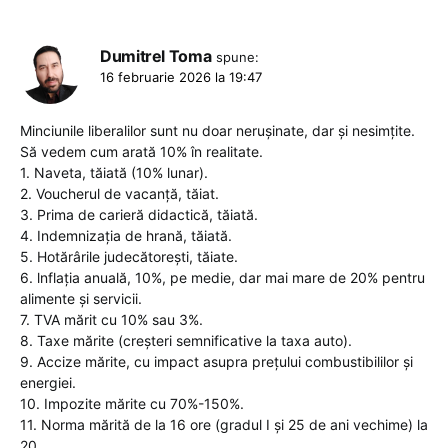
Dumitrel Toma
spune:
16 februarie 2026 la 19:47
Minciunile liberalilor sunt nu doar nerușinate, dar și nesimțite.
Să vedem cum arată 10% în realitate.
1. Naveta, tăiată (10% lunar).
2. Voucherul de vacanță, tăiat.
3. Prima de carieră didactică, tăiată.
4. Indemnizația de hrană, tăiată.
5. Hotărârile judecătorești, tăiate.
6. lnflația anuală, 10%, pe medie, dar mai mare de 20% pentru
alimente și servicii.
7. TVA mărit cu 10% sau 3%.
8. Taxe mărite (creșteri semnificative la taxa auto).
9. Accize mărite, cu impact asupra prețului combustibililor și
energiei.
10. Impozite mărite cu 70%-150%.
11. Norma mărită de la 16 ore (gradul I și 25 de ani vechime) la
20.