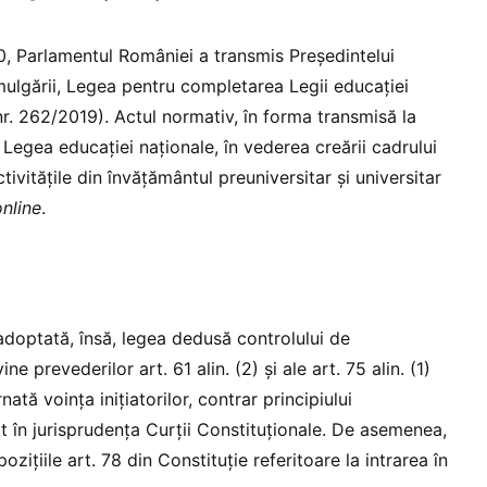
0, Parlamentul României a transmis Președintelui
ulgării, Legea pentru completarea Legii educației
 nr. 262/2019). Actul normativ, în forma transmisă la
egea educației naționale, în vederea creării cadrului
ivitățile din învățământul preuniversitar și universitar
online
.
adoptată, însă, legea dedusă controlului de
ine prevederilor art. 61 alin. (2) și ale art. 75 alin. (1)
nată voința inițiatorilor, contrar principiului
t în jurisprudența Curții Constituționale. De asemenea,
ozițiile art. 78 din Constituție referitoare la intrarea în