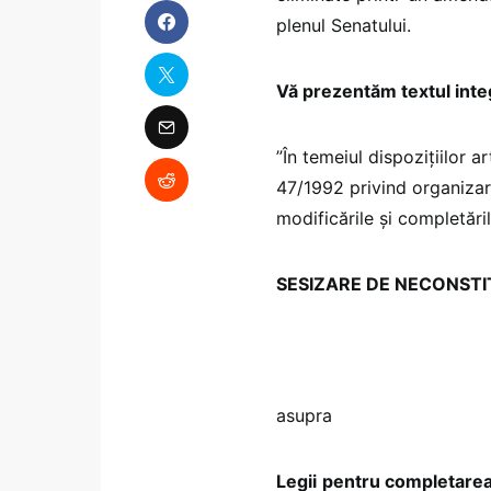
plenul Senatului.
Vă prezentăm textul integ
”În temeiul dispozițiilor ar
47/1992 privind organizare
modificările și completări
SESIZARE DE NECONSTI
asupra
Legii
pentru completarea 