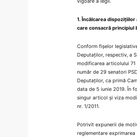
vigoare a legii.
1. Încălcarea dispozițiilor a
care consacră principiul
Conform fișelor legislativ
Deputaților, respectiv, a S
modificarea articolului 71 
număr de 29 senatori PSD,
Deputaților, ca primă Came
data de 5 iunie 2019. În f
singur articol și viza modi
nr. 1/2011.
Potrivit expunerii de motiv
reglementare exprimarea r