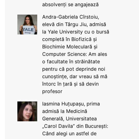
absolvenți se angajează
Andra-Gabriela Cîrstoiu,
elevă din Târgu Jiu, admisă
la Yale University cu o bursă
completă în Biofizică și
Biochimie Moleculară și
Computer Science: Am ales
o facultate în străinătate
pentru că pot deprinde noi
cunoștințe, dar vreau să mă
întorc în țară și să devin
profesor
Iasmina Huțupașu, prima
admisă la Medicină
Generală, Universitatea
„Carol Davila” din București:
Când alegi un astfel de