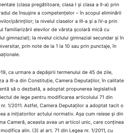
mentale (clasa pregătitoare, clasa I și clasa a II-a) prin
 gradul de însușire a competențelor – în scopul eliminării
ilor/părinților; la nivelul claselor a III-a și a IV-a prin
ul familiarizării elevilor de vârsta școlară mică cu
lul gimnazial); la nivelul ciclului gimnazial secundar și în
versitar, prin note de la 1 la 10 sau prin punctaje, în
naționale.
19, ca urmare a depășirii termenului de 45 de zile,
eza a III-a din Constituție, Camera Deputaților, în calitate
tă să o dezbată, a adoptat propunerea legislativă
ectul de lege pentru modificarea articolului 71 din
nr. 1/2011. Astfel, Camera Deputaților a adoptat tacit o
ea a inițiatorilor actului normativ. Așa cum reiese și din
rima Cameră, aceasta avea un articol unic, care conținea
modifica alin. (3) al art. 71 din Legea nr. 1/2011, cu