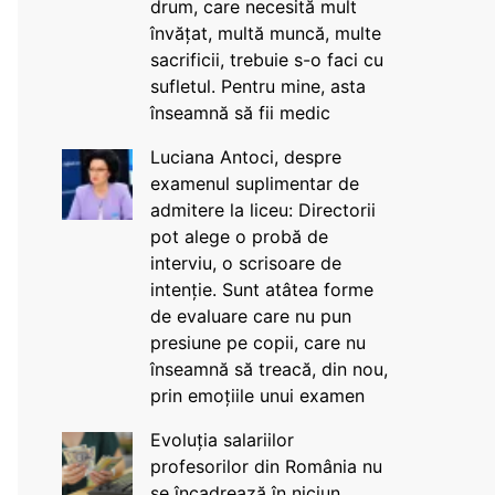
drum, care necesită mult
învățat, multă muncă, multe
sacrificii, trebuie s-o faci cu
sufletul. Pentru mine, asta
înseamnă să fii medic
Luciana Antoci, despre
examenul suplimentar de
admitere la liceu: Directorii
pot alege o probă de
interviu, o scrisoare de
intenție. Sunt atâtea forme
de evaluare care nu pun
presiune pe copii, care nu
înseamnă să treacă, din nou,
prin emoțiile unui examen
Evoluția salariilor
profesorilor din România nu
se încadrează în niciun