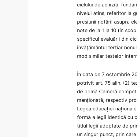
ciclului de achiziții funda
nivelul atins, referitor la
presiunii notării asupra elev
note de la 1 la 10 (în scop
specificul evaluării din cic
învățământul terțiar nonuni
mod similar testelor inter
În data de 7 octombrie 20
potrivit art. 75 alin. (2) t
de primă Cameră competen
menționată, respectiv proi
Legea educației naționale 
formă a legii identică cu c
titlul legii adoptate de p
un singur punct, prin care 