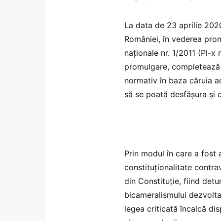
La data de 23 aprilie 202
României, în vederea prom
naționale nr. 1/2011 (Pl-x
promulgare, completează L
normativ în baza căruia act
să se poată desfășura și
Prin modul în care a fost 
constituționalitate contrav
din Constituție, fiind detur
bicameralismului dezvolta
legea criticată încalcă disp