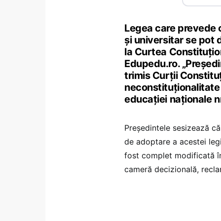
Legea care prevede că
și universitar se pot
la Curtea Constituțio
Edupedu.ro. „Președi
trimis Curții Constituț
neconstituționalitate
educației naționale nr
Președintele sesizează că
de adoptare a acestei leg
fost complet modificată în
cameră decizională, recla