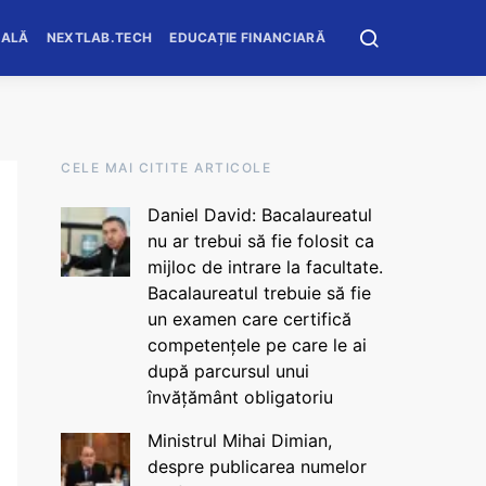
OALĂ
NEXTLAB.TECH
EDUCAȚIE FINANCIARĂ
CELE MAI CITITE ARTICOLE
Daniel David: Bacalaureatul
nu ar trebui să fie folosit ca
mijloc de intrare la facultate.
Bacalaureatul trebuie să fie
un examen care certifică
competențele pe care le ai
după parcursul unui
învățământ obligatoriu
Ministrul Mihai Dimian,
despre publicarea numelor