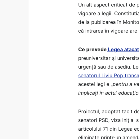
Un alt aspect criticat de 
vigoare a legii. Constituți
de la publicarea în Monit
că intrarea în vigoare are l
Ce prevede
Legea atacat
preuniversitar şi universi
urgenţă sau de asediu. Leg
senatorul Liviu Pop trans
acestei legi e „
pentru a ven
implicați în actul educați
Proiectul, adoptat tacit d
senatori PSD, viza inițial 
articolului 71 din Legea e
eliminate printr-un amend