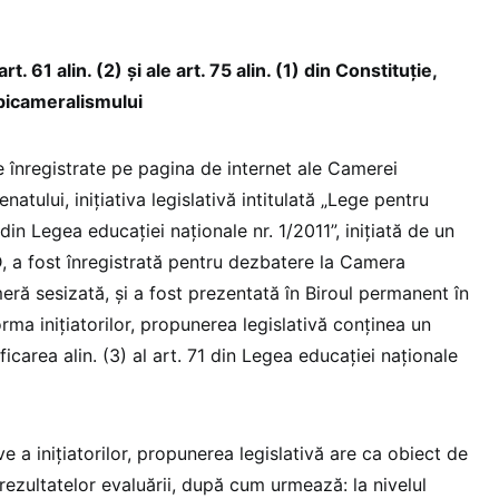
rt. 61 alin. (2) și ale art. 75 alin. (1) din Constituție,
 bicameralismului
e înregistrate pe pagina de internet ale Camerei
enatului, inițiativa legislativă intitulată „Lege pentru
din Legea educației naționale nr. 1/2011”, inițiată de un
 a fost înregistrată pentru dezbatere la Camera
ră sesizată, și a fost prezentată în Biroul permanent în
orma inițiatorilor, propunerea legislativă conținea un
ficarea alin. (3) al art. 71 din Legea educației naționale
e a inițiatorilor, propunerea legislativă are ca obiect de
ezultatelor evaluării, după cum urmează: la nivelul