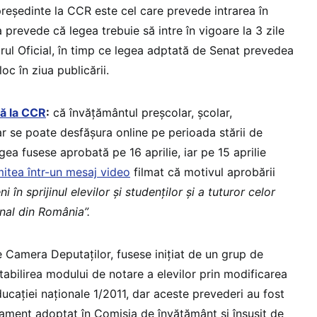
președinte la CCR este cel care prevede intrarea în
a prevede că legea trebuie să intre în vigoare la 3 zile
orul Oficial, în timp ce legea adptată de Senat prevedea
oc în ziua publicării.
ă la CCR
:
că învăţământul preşcolar, şcolar,
tar se poate desfăşura online pe perioada stării de
ea fusese aprobată pe 16 aprilie, iar pe 15 aprilie
mitea într-un mesaj video
filmat că motivul aprobării
i în sprijinul elevilor și studenților și a tuturor celor
onal din România”.
e Camera Deputaţilor, fusese iniţiat de un grup de
stabilirea modului de notare a elevilor prin modificarea
ducaţiei naţionale 1/2011, dar aceste prevederi au fost
ament adoptat în Comisia de învăţământ şi însuşit de