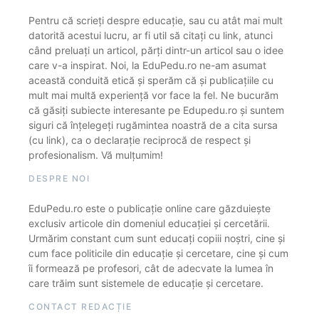
Pentru că scrieți despre educație, sau cu atât mai mult
datorită acestui lucru, ar fi util să citați cu link, atunci
când preluați un articol, părți dintr-un articol sau o idee
care v-a inspirat. Noi, la EduPedu.ro ne-am asumat
această conduită etică și sperăm că și publicațiile cu
mult mai multă experiență vor face la fel. Ne bucurăm
că găsiți subiecte interesante pe Edupedu.ro și suntem
siguri că înțelegeți rugămintea noastră de a cita sursa
(cu link), ca o declarație reciprocă de respect și
profesionalism. Vă mulțumim!
DESPRE NOI
EduPedu.ro este o publicație online care găzduiește
exclusiv articole din domeniul educației și cercetării.
Urmărim constant cum sunt educați copiii noștri, cine și
cum face politicile din educație și cercetare, cine și cum
îi formează pe profesori, cât de adecvate la lumea în
care trăim sunt sistemele de educație și cercetare.
CONTACT REDACȚIE