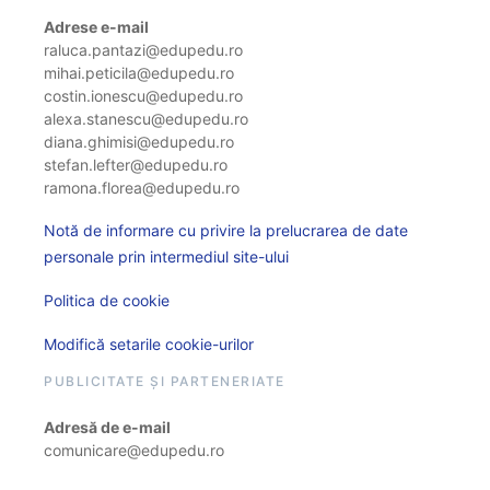
Adrese e-mail
raluca.pantazi@edupedu.ro
mihai.peticila@edupedu.ro
costin.ionescu@edupedu.ro
alexa.stanescu@edupedu.ro
diana.ghimisi@edupedu.ro
stefan.lefter@edupedu.ro
ramona.florea@edupedu.ro
Notă de informare cu privire la prelucrarea de date
personale prin intermediul site-ului
Politica de cookie
Modifică setarile cookie-urilor
PUBLICITATE ȘI PARTENERIATE
Adresă de e-mail
comunicare@edupedu.ro