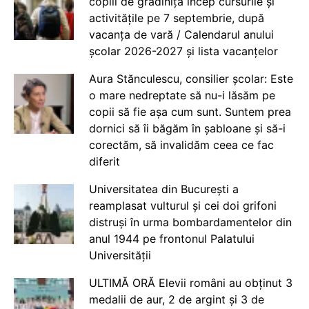
copiii de grădiniță încep cursurile și
activitățile pe 7 septembrie, după
vacanța de vară / Calendarul anului
școlar 2026-2027 și lista vacanțelor
Aura Stănculescu, consilier școlar: Este
o mare nedreptate să nu-i lăsăm pe
copii să fie așa cum sunt. Suntem prea
dornici să îi băgăm în șabloane și să-i
corectăm, să invalidăm ceea ce fac
diferit
Universitatea din București a
reamplasat vulturul și cei doi grifoni
distruși în urma bombardamentelor din
anul 1944 pe frontonul Palatului
Universității
ULTIMĂ ORĂ Elevii români au obținut 3
medalii de aur, 2 de argint și 3 de