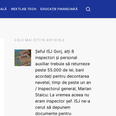
OALĂ
NEXTLAB.TECH
EDUCAȚIE FINANCIARĂ
CELE MAI CITITE ARTICOLE
Șeful ISJ Gorj, alți 8
inspectori și personal
auxiliar trebuie să returneze
peste 55.000 de lei, bani
acordați pentru decontarea
navetei, timp de peste un an
/ Inspectorul general, Marian
Staicu: La vremea aceea nu
eram inspector șef. ISJ ne-a
cerut să depunem
documente pentru