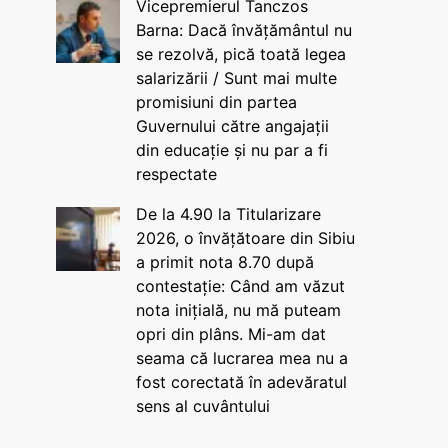
Vicepremierul Tanczos
Barna: Dacă învățământul nu
se rezolvă, pică toată legea
salarizării / Sunt mai multe
promisiuni din partea
Guvernului către angajații
din educație și nu par a fi
respectate
De la 4.90 la Titularizare
2026, o învățătoare din Sibiu
a primit nota 8.70 după
contestație: Când am văzut
nota inițială, nu mă puteam
opri din plâns. Mi-am dat
seama că lucrarea mea nu a
fost corectată în adevăratul
sens al cuvântului