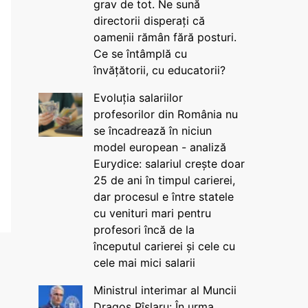
grav de tot. Ne sună
directorii disperați că
oamenii rămân fără posturi.
Ce se întâmplă cu
învățătorii, cu educatorii?
Evoluția salariilor
profesorilor din România nu
se încadrează în niciun
model european - analiză
Eurydice: salariul crește doar
25 de ani în timpul carierei,
dar procesul e între statele
cu venituri mari pentru
profesori încă de la
începutul carierei și cele cu
cele mai mici salarii
Ministrul interimar al Muncii
Dragos Pîslaru: În urma