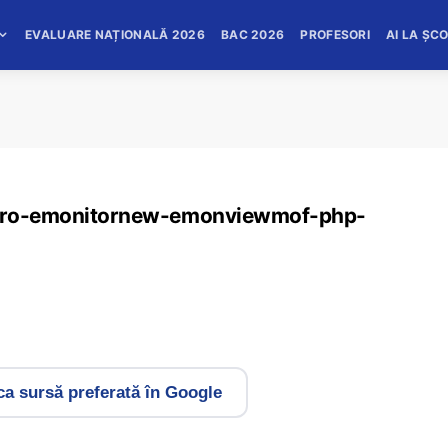
EVALUARE NAȚIONALĂ 2026
BAC 2026
PROFESORI
AI LA ȘC
al-ro-emonitornew-emonviewmof-php-
a sursă preferată în Google