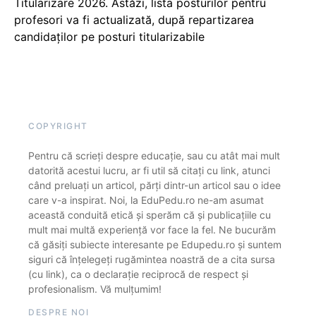
Titularizare 2026. Astăzi, lista posturilor pentru
profesori va fi actualizată, după repartizarea
candidaților pe posturi titularizabile
COPYRIGHT
Pentru că scrieți despre educație, sau cu atât mai mult
datorită acestui lucru, ar fi util să citați cu link, atunci
când preluați un articol, părți dintr-un articol sau o idee
care v-a inspirat. Noi, la EduPedu.ro ne-am asumat
această conduită etică și sperăm că și publicațiile cu
mult mai multă experiență vor face la fel. Ne bucurăm
că găsiți subiecte interesante pe Edupedu.ro și suntem
siguri că înțelegeți rugămintea noastră de a cita sursa
(cu link), ca o declarație reciprocă de respect și
profesionalism. Vă mulțumim!
DESPRE NOI