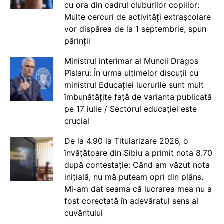
cu ora din cadrul cluburilor copiilor:
Multe cercuri de activități extrașcolare
vor dispărea de la 1 septembrie, spun
părinții
Ministrul interimar al Muncii Dragos
Pîslaru: În urma ultimelor discuții cu
ministrul Educației lucrurile sunt mult
îmbunătățite față de varianta publicată
pe 17 iulie / Sectorul educației este
crucial
De la 4.90 la Titularizare 2026, o
învățătoare din Sibiu a primit nota 8.70
după contestație: Când am văzut nota
inițială, nu mă puteam opri din plâns.
Mi-am dat seama că lucrarea mea nu a
fost corectată în adevăratul sens al
cuvântului