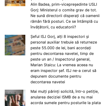
Alin Badea, prim-vicepreședinte USLI
Gorj: Ministerul o comite grav de tot.
Ne sună directorii disperați că oamenii
rămân fără posturi. Ce se întâmplă cu
învățătorii, cu educatorii?
Șeful ISJ Gorj, alți 8 inspectori și
personal auxiliar trebuie să returneze
peste 55.000 de lei, bani acordați
pentru decontarea navetei, timp de
peste un an / Inspectorul general,
Marian Staicu: La vremea aceea nu
eram inspector șef. ISJ ne-a cerut să
depunem documente pentru
decontarea navetei
Mai mulți părinți solicită, într-o petiție,
anularea deciziei ISMB de a nu mai
acorda sumele pentru posturile la plata