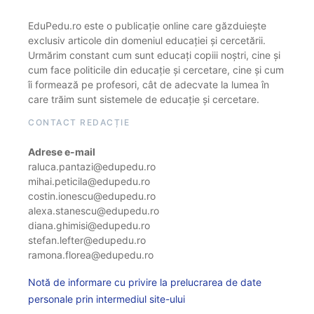
EduPedu.ro este o publicație online care găzduiește
exclusiv articole din domeniul educației și cercetării.
Urmărim constant cum sunt educați copiii noștri, cine și
cum face politicile din educație și cercetare, cine și cum
îi formează pe profesori, cât de adecvate la lumea în
care trăim sunt sistemele de educație și cercetare.
CONTACT REDACȚIE
Adrese e-mail
raluca.pantazi@edupedu.ro
mihai.peticila@edupedu.ro
costin.ionescu@edupedu.ro
alexa.stanescu@edupedu.ro
diana.ghimisi@edupedu.ro
stefan.lefter@edupedu.ro
ramona.florea@edupedu.ro
Notă de informare cu privire la prelucrarea de date
personale prin intermediul site-ului