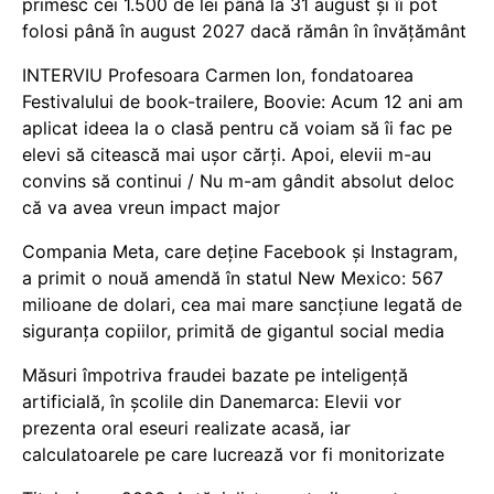
primesc cei 1.500 de lei până la 31 august și îi pot
folosi până în august 2027 dacă rămân în învățământ
INTERVIU Profesoara Carmen Ion, fondatoarea
Festivalului de book-trailere, Boovie: Acum 12 ani am
aplicat ideea la o clasă pentru că voiam să îi fac pe
elevi să citească mai ușor cărți. Apoi, elevii m-au
convins să continui / Nu m-am gândit absolut deloc
că va avea vreun impact major
Compania Meta, care deține Facebook și Instagram,
a primit o nouă amendă în statul New Mexico: 567
milioane de dolari, cea mai mare sancțiune legată de
siguranța copiilor, primită de gigantul social media
Măsuri împotriva fraudei bazate pe inteligență
artificială, în școlile din Danemarca: Elevii vor
prezenta oral eseuri realizate acasă, iar
calculatoarele pe care lucrează vor fi monitorizate