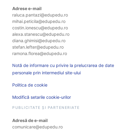
Adrese e-mail
raluca.pantazi@edupedu.ro
mihai.peticila@edupedu.ro
costin.ionescu@edupedu.ro
alexa.stanescu@edupedu.ro
diana.ghimisi@edupedu.ro
stefan.lefter@edupedu.ro
ramona.florea@edupedu.ro
Notă de informare cu privire la prelucrarea de date
personale prin intermediul site-ului
Politica de cookie
Modifică setarile cookie-urilor
PUBLICITATE ȘI PARTENERIATE
Adresă de e-mail
comunicare@edupedu.ro