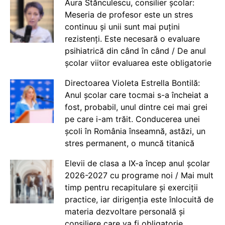
Aura Stănculescu, consilier școlar:
Meseria de profesor este un stres
continuu și unii sunt mai puțini
rezistenți. Este necesară o evaluare
psihiatrică din când în când / De anul
școlar viitor evaluarea este obligatorie
Directoarea Violeta Estrella Bontilă:
Anul școlar care tocmai s-a încheiat a
fost, probabil, unul dintre cei mai grei
pe care i-am trăit. Conducerea unei
școli în România înseamnă, astăzi, un
stres permanent, o muncă titanică
Elevii de clasa a IX-a încep anul școlar
2026-2027 cu programe noi / Mai mult
timp pentru recapitulare și exerciții
practice, iar dirigenția este înlocuită de
materia dezvoltare personală și
consiliere care va fi obligatorie