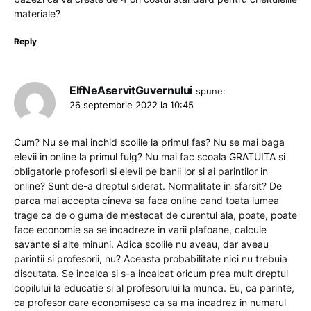
materiale?
Reply
ElfNeAservitGuvernului
spune:
26 septembrie 2022 la 10:45
Cum? Nu se mai inchid scolile la primul fas? Nu se mai baga
elevii in online la primul fulg? Nu mai fac scoala GRATUITA si
obligatorie profesorii si elevii pe banii lor si ai parintilor in
online? Sunt de-a dreptul siderat. Normalitate in sfarsit? De
parca mai accepta cineva sa faca online cand toata lumea
trage ca de o guma de mestecat de curentul ala, poate, poate
face economie sa se incadreze in varii plafoane, calcule
savante si alte minuni. Adica scolile nu aveau, dar aveau
parintii si profesorii, nu? Aceasta probabilitate nici nu trebuia
discutata. Se incalca si s-a incalcat oricum prea mult dreptul
copilului la educatie si al profesorului la munca. Eu, ca parinte,
ca profesor care economisesc ca sa ma incadrez in numarul