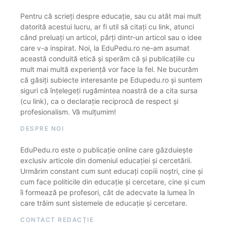
Pentru că scrieți despre educație, sau cu atât mai mult
datorită acestui lucru, ar fi util să citați cu link, atunci
când preluați un articol, părți dintr-un articol sau o idee
care v-a inspirat. Noi, la EduPedu.ro ne-am asumat
această conduită etică și sperăm că și publicațiile cu
mult mai multă experiență vor face la fel. Ne bucurăm
că găsiți subiecte interesante pe Edupedu.ro și suntem
siguri că înțelegeți rugămintea noastră de a cita sursa
(cu link), ca o declarație reciprocă de respect și
profesionalism. Vă mulțumim!
DESPRE NOI
EduPedu.ro este o publicație online care găzduiește
exclusiv articole din domeniul educației și cercetării.
Urmărim constant cum sunt educați copiii noștri, cine și
cum face politicile din educație și cercetare, cine și cum
îi formează pe profesori, cât de adecvate la lumea în
care trăim sunt sistemele de educație și cercetare.
CONTACT REDACȚIE