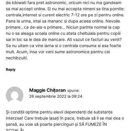
de kilowati fara pret astronomic, oricum nici nu ma gandeam
sa mai accept online. Si nu mai accepta nimeni sa tina pornite:
centrala,internet si curent electric 7-12 ore pe zi pentru online.
Pana la urma, intai sa mananc si dupa aceea online. Nevoile
primare…ca de-aia-s primare… Niciun parinte normal la cap
nu o sa aleaga scoala online cu atata cheltuiala pentru copiii
sai in loc sa le dea de mancare. Ati vazut ce facturi au venit?
Sa nu uitam ca vine iarna si o centrala consuma si asa foarte
mult. Acum, insa vor veni sume astronomice pentru cei
nechibzuiti.
Reply
Maggie Chițoran
spune:
26 septembrie 2022 la 09:24
Și condiții optime pentru elevii dependenți de substanțe
interzise! Care trebuie lasați în pace, trebuie să li se mai dea o
șansă, au voie să poarte piercinguri și SĂ FUMEZE ÎN
ȘCOALĂ!