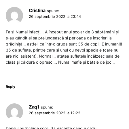
Cristina
spune:
26 septembrie 2022 la 23:44
Fals! Numai infecți… A început anul școlar de 3 săptămâni și
s-au gândit ei sa prelungească și perioada de înscrieri la
grădiniță… astfel, ca într-o grupa sunt 35 de copii. E inuman!!!
35 de suflete, printre care și unul cu nevoi speciale (care nu
are nici asistent). Normal… atâtea sufletele încălzesc sala de
clasa și căldură o opresc…. Numai mafie și bătaie de joc…
Reply
Zaq1
spune:
26 septembrie 2022 la 12:22
Dansul nu închide scoli, da vacante cand e cazul.