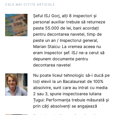
CELE MAI CITITE ARTICOLE
Șeful ISJ Gorj, alți 8 inspectori și
personal auxiliar trebuie să returneze
peste 55.000 de lei, bani acordați
pentru decontarea navetei, timp de
peste un an / Inspectorul general,
Marian Staicu: La vremea aceea nu
eram inspector șef. ISJ ne-a cerut să
depunem documente pentru
decontarea navetei
Nu poate liceul tehnologic să-i ducă pe
toți elevii la un Bacalaureat de 100%
absolvire, sunt care au intrat cu media
2 sau 3, spune inspectoarea Iuliana
Țugui: Performanța trebuie măsurată și
prin câți absolvenți se angajează