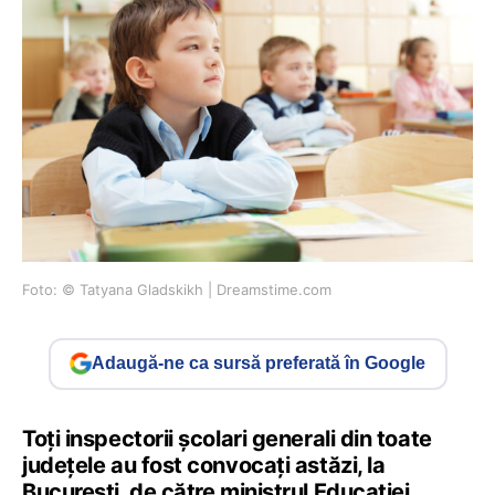
Foto: © Tatyana Gladskikh | Dreamstime.com
Adaugă-ne ca sursă preferată în Google
Toți inspectorii școlari generali din toate
județele au fost convocați astăzi, la
București, de către ministrul Educației