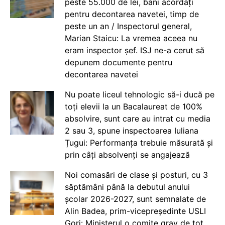
peste 55.000 de lei, bani acordați
pentru decontarea navetei, timp de
peste un an / Inspectorul general,
Marian Staicu: La vremea aceea nu
eram inspector șef. ISJ ne-a cerut să
depunem documente pentru
decontarea navetei
Nu poate liceul tehnologic să-i ducă pe
toți elevii la un Bacalaureat de 100%
absolvire, sunt care au intrat cu media
2 sau 3, spune inspectoarea Iuliana
Țugui: Performanța trebuie măsurată și
prin câți absolvenți se angajează
Noi comasări de clase și posturi, cu 3
săptămâni până la debutul anului
școlar 2026-2027, sunt semnalate de
Alin Badea, prim-vicepreședinte USLI
Gorj: Ministerul o comite grav de tot.