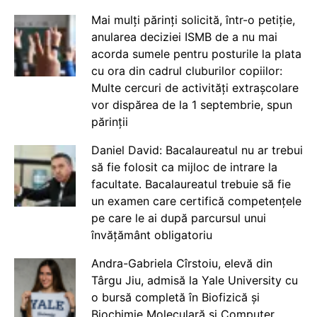
Mai mulți părinți solicită, într-o petiție,
anularea deciziei ISMB de a nu mai
acorda sumele pentru posturile la plata
cu ora din cadrul cluburilor copiilor:
Multe cercuri de activități extrașcolare
vor dispărea de la 1 septembrie, spun
părinții
Daniel David: Bacalaureatul nu ar trebui
să fie folosit ca mijloc de intrare la
facultate. Bacalaureatul trebuie să fie
un examen care certifică competențele
pe care le ai după parcursul unui
învățământ obligatoriu
Andra-Gabriela Cîrstoiu, elevă din
Târgu Jiu, admisă la Yale University cu
o bursă completă în Biofizică și
Biochimie Moleculară și Computer