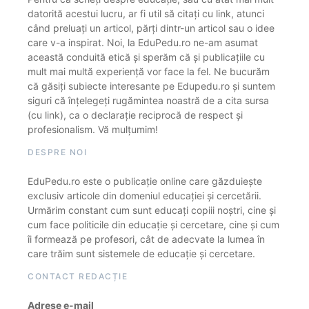
datorită acestui lucru, ar fi util să citați cu link, atunci
când preluați un articol, părți dintr-un articol sau o idee
care v-a inspirat. Noi, la EduPedu.ro ne-am asumat
această conduită etică și sperăm că și publicațiile cu
mult mai multă experiență vor face la fel. Ne bucurăm
că găsiți subiecte interesante pe Edupedu.ro și suntem
siguri că înțelegeți rugămintea noastră de a cita sursa
(cu link), ca o declarație reciprocă de respect și
profesionalism. Vă mulțumim!
DESPRE NOI
EduPedu.ro este o publicație online care găzduiește
exclusiv articole din domeniul educației și cercetării.
Urmărim constant cum sunt educați copiii noștri, cine și
cum face politicile din educație și cercetare, cine și cum
îi formează pe profesori, cât de adecvate la lumea în
care trăim sunt sistemele de educație și cercetare.
CONTACT REDACȚIE
Adrese e-mail