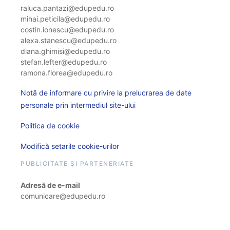
raluca.pantazi@edupedu.ro
mihai.peticila@edupedu.ro
costin.ionescu@edupedu.ro
alexa.stanescu@edupedu.ro
diana.ghimisi@edupedu.ro
stefan.lefter@edupedu.ro
ramona.florea@edupedu.ro
Notă de informare cu privire la prelucrarea de date
personale prin intermediul site-ului
Politica de cookie
Modifică setarile cookie-urilor
PUBLICITATE ȘI PARTENERIATE
Adresă de e-mail
comunicare@edupedu.ro