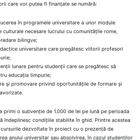
torii care vor putea fi finanțate se numără:
ducerea în programele universitare a unor module
culturale necesare lucrului cu comunitățile rome,
redare bilingve;
dactice universitare care pregătesc viitorii profesori
urie;
nții lunare pentru studenții care se pregătesc să
tru educația timpurie;
e și promovare privind oportunitățile de formare și
favorizate.
tea primi o subvenție de 1.000 de lei pe lună pe perioada
că îndeplinesc condițiile stabilite în ghid. Printre acestea
 cursurile dezvoltate în proiect cu o prezență de
 anului universitar sau absolvirea, în cazul studenților