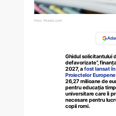
Foto: Pexels.com
Adau
Ghidul solicitantului 
defavorizate”, finan
2027, a
fost lansat în
Proiectelor Europene 
26,27 milioane de eur
pentru educația timp
universitare care îi
necesare pentru lucru
copii romi.