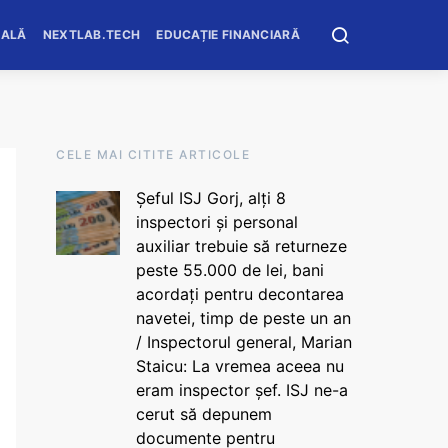
OALĂ
NEXTLAB.TECH
EDUCAȚIE FINANCIARĂ
CELE MAI CITITE ARTICOLE
Șeful ISJ Gorj, alți 8
inspectori și personal
auxiliar trebuie să returneze
peste 55.000 de lei, bani
acordați pentru decontarea
navetei, timp de peste un an
/ Inspectorul general, Marian
Staicu: La vremea aceea nu
eram inspector șef. ISJ ne-a
cerut să depunem
documente pentru