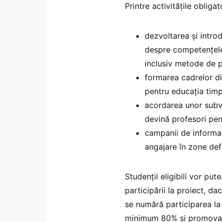
Printre activitățile obliga
dezvoltarea și intro
despre competențele 
inclusiv metode de p
formarea cadrelor di
pentru educația timp
acordarea unor subve
devină profesori pen
campanii de informar
angajare în zone de
Studenții eligibili vor pu
participării la proiect, da
se numără participarea la
minimum 80% și promovarea