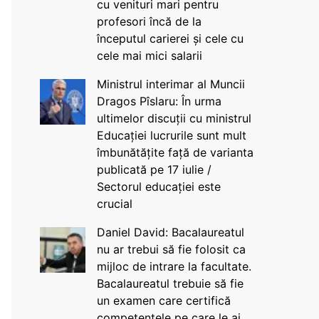
cu venituri mari pentru
profesori încă de la
începutul carierei și cele cu
cele mai mici salarii
Ministrul interimar al Muncii
Dragos Pîslaru: În urma
ultimelor discuții cu ministrul
Educației lucrurile sunt mult
îmbunătățite față de varianta
publicată pe 17 iulie /
Sectorul educației este
crucial
Daniel David: Bacalaureatul
nu ar trebui să fie folosit ca
mijloc de intrare la facultate.
Bacalaureatul trebuie să fie
un examen care certifică
competențele pe care le ai