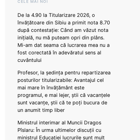
CELE MAI NOI
De la 4.90 la Titularizare 2026, o
învățătoare din Sibiu a primit nota 8.70
după contestație: Când am văzut nota
inițială, nu mă puteam opri din plâns.
Mi-am dat seama că lucrarea mea nu a
fost corectată în adevăratul sens al
cuvântului
Profesor, la ședința pentru repartizarea
posturilor titularizabile: Avantajul cel
mai mare în învățământ este
programul, e mai lejer, știi că vacanțele
sunt vacanţe, știi că te poți bucura de
un anumit timp liber
Ministrul interimar al Muncii Dragos
Pîslaru: În urma ultimelor discuții cu
ministrul Educației lucrurile sunt mult