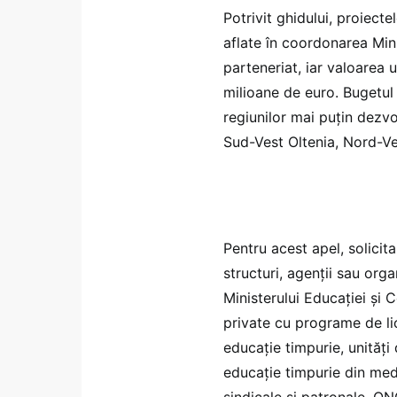
Potrivit ghidului, proiecte
aflate în coordonarea Minis
parteneriat, iar valoarea 
milioane de euro. Bugetul 
regiunilor mai puțin dezv
Sud-Vest Oltenia, Nord-Ve
Pentru acest apel, solicitan
structuri, agenții sau org
Ministerului Educației și C
private cu programe de lic
educație timpurie, unităț
educație timpurie din medi
sindicale și patronale, ON