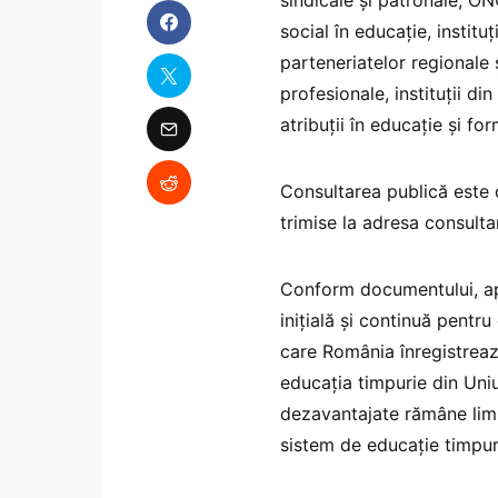
social în educație, institu
parteneriatelor regionale ș
profesionale, instituții d
atribuții în educație și 
Consultarea publică este d
trimise la adresa consul
Conform documentului, ap
inițială și continuă pentru
care România înregistreaz
educația timpurie din Uni
dezavantajate rămâne limit
sistem de educație timpurie