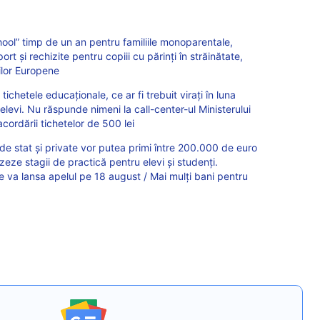
hool” timp de un an pentru familiile monoparentale,
rt și rechizite pentru copiii cu părinți în străinătate,
ilor Europene
ichetele educaționale, ce ar fi trebuit virați în luna
elevi. Nu răspunde nimeni la call-center-ul Ministerului
cordării tichetelor de 500 lei
le de stat și private vor putea primi între 200.000 de euro
izeze stagii de practică pentru elevi și studenți.
e va lansa apelul pe 18 august / Mai mulți bani pentru