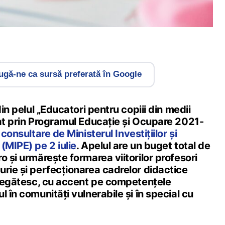
gă-ne ca sursă preferată în Google
din pelul „Educatori pentru copiii din medii
țat prin Programul Educație și Ocupare 2021-
 consultare de Ministerul Investițiilor și
(MIPE) pe 2 iulie
. Apelul are un buget total de
o și urmărește formarea viitorilor profesori
urie și perfecționarea cadrelor didactice
 pregătesc, cu accent pe competențele
l în comunități vulnerabile și în special cu