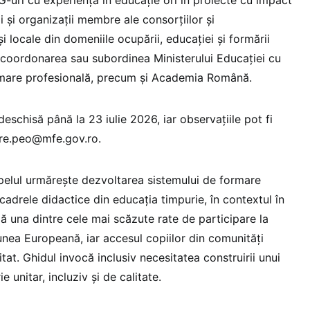
ții și organizații membre ale consorțiilor și
i locale din domeniile ocupării, educației și formării
in coordonarea sau subordinea Ministerului Educației cu
formare profesională, precum și Academia Română.
eschisă până la 23 iulie 2026, iar observațiile pot fi
tare.peo@mfe.gov.ro.
elul urmărește dezvoltarea sistemului de formare
 cadrele didactice din educația timpurie, în contextul în
ă una dintre cele mai scăzute rate de participare la
unea Europeană, iar accesul copiilor din comunități
at. Ghidul invocă inclusiv necesitatea construirii unui
 unitar, incluziv și de calitate.