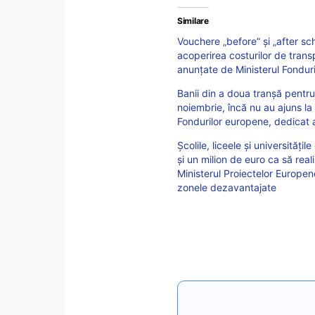
Similare
Vouchere „before” și „after sc
acoperirea costurilor de transpo
anunțate de Ministerul Fondur
Banii din a doua tranșă pentru t
noiembrie, încă nu au ajuns la 
Fondurilor europene, dedicat a
Școlile, liceele și universități
și un milion de euro ca să real
Ministerul Proiectelor Europen
zonele dezavantajate