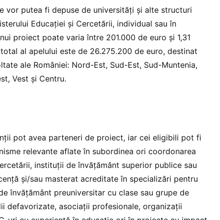
le vor putea fi depuse de universități și alte structuri
terului Educației și Cercetării, individual sau în
unui proiect poate varia între 201.000 de euro și 1,31
total al apelului este de 26.275.200 de euro, destinat
oltate ale României: Nord-Est, Sud-Est, Sud-Muntenia,
st, Vest și Centru.
ții pot avea parteneri de proiect, iar cei eligibili pot fi
anisme relevante aflate în subordinea ori coordonarea
ercetării, instituții de învățământ superior publice sau
ență și/sau masterat acreditate în specializări pentru
i de învățământ preuniversitar cu clase sau grupe de
i defavorizate, asociații profesionale, organizații
G-uri cu experiență în educație ori în proiecte cu impact