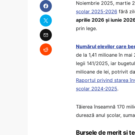
Noiembrie 2025, martie 20
școlar 2025-2026
fără zi
aprilie 2026 și iunie 2026
prin lege.
Numărul elevilor care be
de la 1,41 milioane în ma
legii 141/2025, iar bugetu
milioane de lei, potrivit d
Raportul privind starea î
școlar 2024-2025
.
Tăierea înseamnă 170 milio
durează anul școlar, suma 
Bursele de merit și t