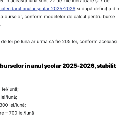
26. În această lună sunt 22 de zile lucrătoare și 7 de
calendarul anului școlar 2025-2026
și după definiția din
a burselor, conform modelelor de calcul pentru burse
.
e lei pe luna ar urma să fie 205 lei, conform aceluiași
urselor în anul școlar 2025-2026, stabilit
lei/lună;
lei/lună;
300 lei/lună;
e – 700 lei/lună