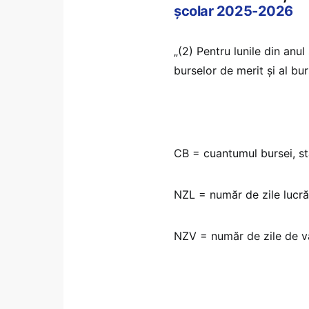
școlar 2025-2026
„(2) Pentru lunile din anu
burselor de merit şi al b
CB = cuantumul bursei, sta
NZL = număr de zile lucră
NZV = număr de zile de va