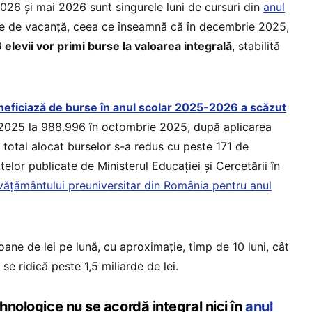
26 și mai 2026 sunt singurele luni de cursuri din
anul
le de vacanță, ceea ce înseamnă că în decembrie 2025,
 elevii vor primi burse la valoarea integrală
, stabilită
neficiază de burse în anul scolar 2025-2026 a scăzut
i 2025 la 988.996 în octombrie 2025, după aplicarea
l total alocat burselor s-a redus cu peste 171 de
atelor publicate de Ministerul Educației și Cercetării în
nvățământului preuniversitar din România pentru anul
ane de lei pe lună, cu aproximație, timp de 10 luni, cât
se ridică peste 1,5 miliarde de lei.
ehnologice nu se acordă integral nici în
anul