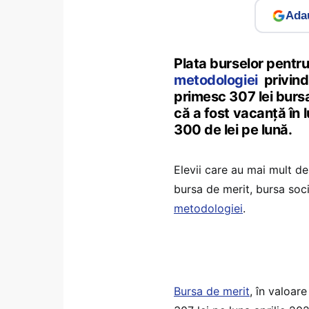
Adau
Plata burselor pentru
metodologiei
privind
primesc 307 lei bursa
că a fost vacanță în l
300 de lei pe lună.
Elevii care au mai mult d
bursa de merit, bursa soci
metodologiei
.
Bursa de merit
, în valoar