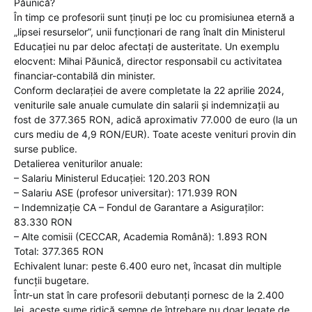
Păunică?
În timp ce profesorii sunt ținuți pe loc cu promisiunea eternă a
„lipsei resurselor”, unii funcționari de rang înalt din Ministerul
Educației nu par deloc afectați de austeritate. Un exemplu
elocvent: Mihai Păunică, director responsabil cu activitatea
financiar-contabilă din minister.
Conform declarației de avere completate la 22 aprilie 2024,
veniturile sale anuale cumulate din salarii și indemnizații au
fost de 377.365 RON, adică aproximativ 77.000 de euro (la un
curs mediu de 4,9 RON/EUR). Toate aceste venituri provin din
surse publice.
Detalierea veniturilor anuale:
– Salariu Ministerul Educației: 120.203 RON
– Salariu ASE (profesor universitar): 171.939 RON
– Indemnizație CA – Fondul de Garantare a Asiguraților:
83.330 RON
– Alte comisii (CECCAR, Academia Română): 1.893 RON
Total: 377.365 RON
Echivalent lunar: peste 6.400 euro net, încasat din multiple
funcții bugetare.
Într-un stat în care profesorii debutanți pornesc de la 2.400
lei, aceste sume ridică semne de întrebare nu doar legate de