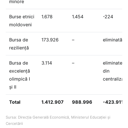
minore
Burse etnici
1.678
1.454
-224
moldoveni
Bursa de
173.926
–
eliminată
reziliență
Bursa de
3.114
–
eliminate
excelență
din
olimpică I
centralizar
și II
Total
1.412.907
988.996
-423.911
Sursa: Direcția Generală Economică, Ministerul Educației și
Cercetării