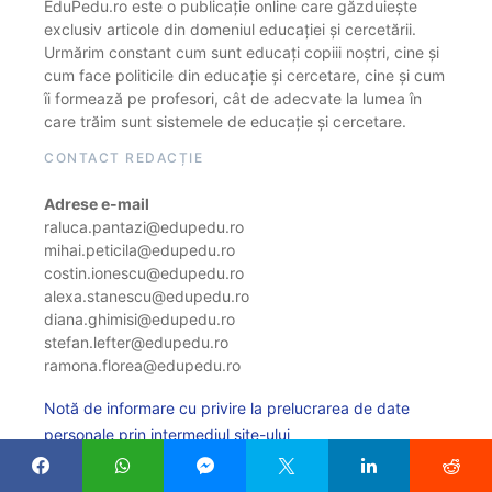
EduPedu.ro este o publicație online care găzduiește
exclusiv articole din domeniul educației și cercetării.
Urmărim constant cum sunt educați copiii noștri, cine și
cum face politicile din educație și cercetare, cine și cum
îi formează pe profesori, cât de adecvate la lumea în
care trăim sunt sistemele de educație și cercetare.
CONTACT REDACȚIE
Adrese e-mail
raluca.pantazi@edupedu.ro
mihai.peticila@edupedu.ro
costin.ionescu@edupedu.ro
alexa.stanescu@edupedu.ro
diana.ghimisi@edupedu.ro
stefan.lefter@edupedu.ro
ramona.florea@edupedu.ro
Notă de informare cu privire la prelucrarea de date
personale prin intermediul site-ului
Politica de cookie