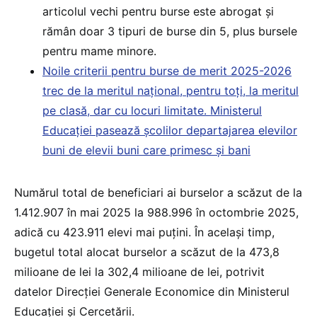
articolul vechi pentru burse este abrogat și
rămân doar 3 tipuri de burse din 5, plus bursele
pentru mame minore.
Noile criterii pentru burse de merit 2025-2026
trec de la meritul național, pentru toți, la meritul
pe clasă, dar cu locuri limitate. Ministerul
Educației pasează școlilor departajarea elevilor
buni de elevii buni care primesc și bani
Numărul total de beneficiari ai burselor a scăzut de la
1.412.907 în mai 2025 la 988.996 în octombrie 2025,
adică cu 423.911 elevi mai puțini. În același timp,
bugetul total alocat burselor a scăzut de la 473,8
milioane de lei la 302,4 milioane de lei, potrivit
datelor Direcției Generale Economice din Ministerul
Educației și Cercetării.