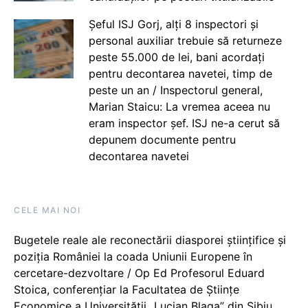
Șeful ISJ Gorj, alți 8 inspectori și
personal auxiliar trebuie să returneze
peste 55.000 de lei, bani acordați
pentru decontarea navetei, timp de
peste un an / Inspectorul general,
Marian Staicu: La vremea aceea nu
eram inspector șef. ISJ ne-a cerut să
depunem documente pentru
decontarea navetei
CELE MAI NOI
Bugetele reale ale reconectării diasporei științifice și
poziția României la coada Uniunii Europene în
cercetare-dezvoltare / Op Ed Profesorul Eduard
Stoica, conferențiar la Facultatea de Științe
Economice a Universității „Lucian Blaga” din Sibiu