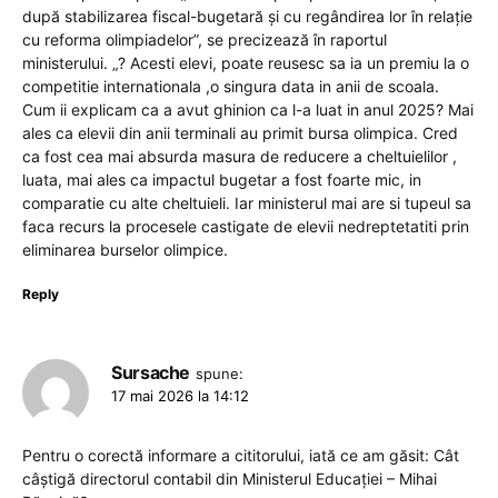
după stabilizarea fiscal-bugetară și cu regândirea lor în relație
cu reforma olimpiadelor”, se precizează în raportul
ministerului. „? Acesti elevi, poate reusesc sa ia un premiu la o
competitie internationala ,o singura data in anii de scoala.
Cum ii explicam ca a avut ghinion ca l-a luat in anul 2025? Mai
ales ca elevii din anii terminali au primit bursa olimpica. Cred
ca fost cea mai absurda masura de reducere a cheltuielilor ,
luata, mai ales ca impactul bugetar a fost foarte mic, in
comparatie cu alte cheltuieli. Iar ministerul mai are si tupeul sa
faca recurs la procesele castigate de elevii nedreptetatiti prin
eliminarea burselor olimpice.
Reply
Sursache
spune:
17 mai 2026 la 14:12
Pentru o corectă informare a cititorului, iată ce am găsit: Cât
câștigă directorul contabil din Ministerul Educației – Mihai