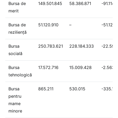
Bursa de
149.501.845
58.386.871
-91.114.
merit
Bursa de
51.120.910
–
-51.120.
reziliență
Bursa
250.783.621
228.184.333
-22.599
socială
Bursa
17.572.716
15.009.428
-2.563.
tehnologică
Bursa
865.211
530.015
-335.19
pentru
mame
minore