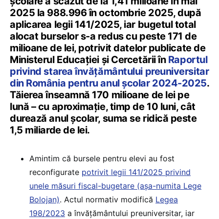
școlare a scăzut de la 1,41 milioane în mai
2025 la 988.996 în octombrie 2025, după
aplicarea legii 141/2025, iar bugetul total
alocat burselor s-a redus cu peste 171 de
milioane de lei, potrivit datelor publicate de
Ministerul Educației și Cercetării în
Raportul
privind starea învățământului preuniversitar
din România pentru anul școlar 2024-2025
.
Tăierea înseamnă 170 milioane de lei pe
lună – cu aproximație, timp de 10 luni, cât
durează anul școlar, suma se ridică peste
1,5 miliarde de lei.
Amintim că bursele pentru elevi au fost
reconfigurate
potrivit legii 141/2025 privind
unele măsuri fiscal-bugetare (așa-numita Lege
Bolojan)
. Actul normativ modifică
Legea
198/2023
a învățământului preuniversitar, iar