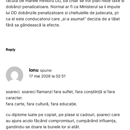
facuta de marele ministru DD, ba chiar se vor plăti niste taxe si
dobânzi penalizatoare. Normal ar fi ca Ministerul sa ii impute
lui DD dobânzile penalizatoare si cheltuielile de judecata, pt
ca el este conducatorul care „si-a asumat” decizia de a tăiat
fără sa gândească la efecte.
Reply
Ionu
spune:
17 mai 2026 la 02:51
soareci. soareci flamanzi fara suflet, fara conștiință si fara
caracter.
fara carte, fara cultură, fara educație.
cu diplome luate pe copiat, pe plase si cadouri, șoareci care
au ajuns acolo făcând compromisuri, cumpărând influența,
gandindu-se doare la bunele lor si atât.