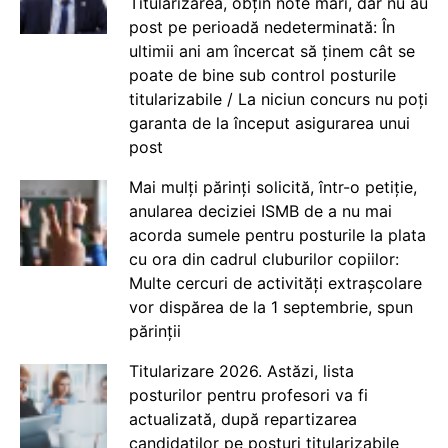
Titularizarea, obțin note mari, dar nu au
post pe perioadă nedeterminată: În
ultimii ani am încercat să ținem cât se
poate de bine sub control posturile
titularizabile / La niciun concurs nu poți
garanta de la început asigurarea unui
post
Mai mulți părinți solicită, într-o petiție,
anularea deciziei ISMB de a nu mai
acorda sumele pentru posturile la plata
cu ora din cadrul cluburilor copiilor:
Multe cercuri de activități extrașcolare
vor dispărea de la 1 septembrie, spun
părinții
Titularizare 2026. Astăzi, lista
posturilor pentru profesori va fi
actualizată, după repartizarea
candidaților pe posturi titularizabile