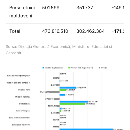
Burse etnici
501.599
351.737
-149.86
moldoveni
Total
473.816.510
302.462.384
-171.35
Sursa: Direcția Generală Economică, Ministerul Educației și
Cercetării