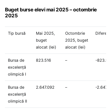
Buget burse elevi mai 2025 – octombrie
2025
Tip bursă
Mai 2025,
Octombrie
Diferenț
buget
2025, buget
alocat (lei)
alocat (lei)
Bursa de
823.516
–
-823.51
excelență
olimpică I
Bursa de
2.647.092
–
-2.647.
excelență
olimpică II