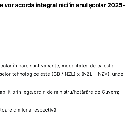
e vor acorda integral nici în anul școlar 2025-
 şcolar în care sunt vacanţe, modalitatea de calcul al
urselor tehnologice este (CB / NZL) x (NZL – NZV), unde:
bilit prin lege/ordin de ministru/hotărâre de Guvern;
toare din luna respectivă;