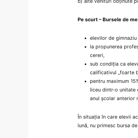
b) alte venituri obţinute po
Pe scurt – Bursele de me
elevilor de gimnaziu 
la propunerea profes
cereri,
sub condiţia ca elevu
calificativul „foarte 
pentru maximum 15% d
liceu dintr-o unitat
anul şcolar anterior
În situaţia în care elevii
lună, nu primesc bursa de