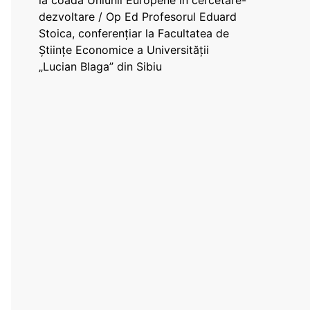
la coada Uniunii Europene în cercetare-
dezvoltare / Op Ed Profesorul Eduard
Stoica, conferențiar la Facultatea de
Științe Economice a Universității
„Lucian Blaga” din Sibiu