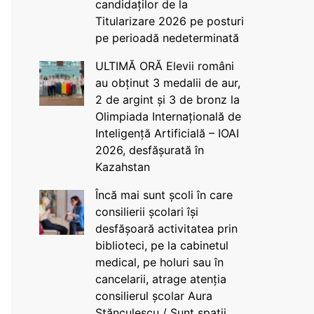
candidaților de la
Titularizare 2026 pe posturi
pe perioadă nedeterminată
ULTIMĂ ORĂ Elevii români
au obținut 3 medalii de aur,
2 de argint și 3 de bronz la
Olimpiada Internațională de
Inteligență Artificială – IOAI
2026, desfășurată în
Kazahstan
Încă mai sunt școli în care
consilierii școlari își
desfășoară activitatea prin
biblioteci, pe la cabinetul
medical, pe holuri sau în
cancelarii, atrage atenția
consilierul școlar Aura
Stănculescu / Sunt spații