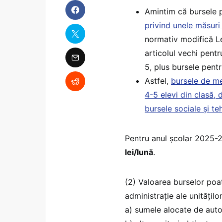
Amintim că bursele p
privind unele măsuri
normativ modifică Le
articolul vechi pent
5, plus bursele pen
Astfel,
bursele de me
4-5 elevi din clasă, 
bursele sociale și t
Pentru anul şcolar 2025-
lei/lună
.
(2) Valoarea burselor poat
administraţie ale unităţilo
a) sumele alocate de autor