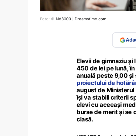
Foto: ©
Nd3000
|
Dreamstime.com
Adau
Elevii de gimnaziu și 
450 de lei pe lună, 
anuală peste 9,00 și 
proiectului de hotăr
august de Ministerul E
își va stabili criteri
elevi cu aceeași medie
burse de merit și se 
clasă.