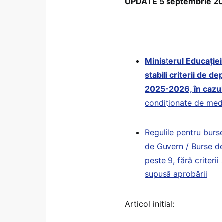
UPDATE 5 septembrie 20
Ministerul Educației 
stabili criterii de 
2025-2026, în cazul
condiționate de medi
Regulile pentru burs
de Guvern / Burse de
peste 9, fără criterii
supusă aprobării
Articol initial: