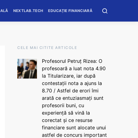
OALĂ
NEXTLAB.TECH
EDUCAȚIE FINANCIARĂ
CELE MAI CITITE ARTICOLE
Profesorul Petruț Rizea: O
profesoară a luat nota 4.90
la Titularizare, iar după
contestații nota a ajuns la
8.70 / Astfel de erori îmi
arată ce entuziasmați sunt
profesorii buni, cu
experiență să vină la
corectat și ce resurse
financiare sunt alocate unui
astfel de concurs important