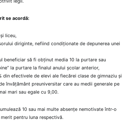
trivit legii.
rit se acordă:
și liceu,
orului diriginte, nefiind condiţionate de depunerea unei
l beneficiar să fi obţinut media 10 la purtare sau
bine” la purtare la finalul anului şcolar anterior,
in efectivele de elevi ale fiecărei clase de gimnaziu şi
e de învăţământ preuniversitar care au medii generale pe
 mai mari sau egale cu 9,00.
 acumulează 10 sau mai multe absenţe nemotivate într-o
 merit pentru luna respectivă.