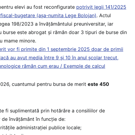
entru elevi au fost reconfigurate
potrivit legii 141/2025
 fiscal-bugetare (așa-numita Lege Bolojan)
. Actul
gea 198/2023 a învățământului preuniversitar, iar
ru burse este abrogat și rămân doar 3 tipuri de burse din
tru mame minore.
rit vor fi primite din 1 septembrie 2025 doar de primii
dacă au avut media între 9 și 10 în anul școlar trecut,
ehnologice rămân cum erau / Exemple de calcul
2026, cuantumul pentru bursa de merit
este 450
e fi suplimentată prin hotărâre a consiliilor de
r de învăţământ în funcţie de:
ităţile administraţiei publice locale;