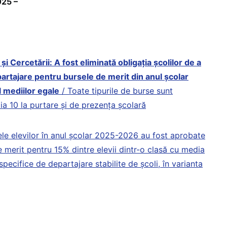
25 –
și Cercetării: A fost eliminată obligația școlilor de a
departajare pentru bursele de merit din anul școlar
 mediilor egale
/ Toate tipurile de burse sunt
a 10 la purtare și de prezența școlară
ele elevilor în anul școlar 2025-2026 au fost aprobate
 merit pentru 15% dintre elevii dintr-o clasă cu media
 specifice de departajare stabilite de școli, în varianta