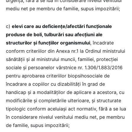
urgenţă, fără a se lua în considerare nivelul venitului
mediu net pe membru de familie, supus impozitării;
c)
elevi care au deficienţe/afectări funcţionale
produse de boli, tulburări sau afecţiuni ale
structurilor şi funcţiilor organismului
, încadrate
conform criteriilor din Anexa nr.1 la Ordinul ministrului
sănătăţii şi al ministrului muncii, familiei, protecţiei
sociale şi persoanelor vârstnice nr. 1.306/1.883/2016
pentru aprobarea criteriilor biopsihosociale de
încadrare a copiilor cu dizabilităţi în grad de
handicap şi a modalităţilor de aplicare a acestora, cu
modificările şi completările ulterioare, şi structurate
tipologic conform aceluiaşi act normativ, fără a se lua
în considerare nivelul venitului mediu net, pe membru
de familie, supus impozitării;