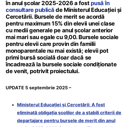
în anul școlar 2025-2026 a fost
pusă în
consultare publică
de Ministerul Educației și
Cercetării. Bursele de merit se acordă
pentru maximum 15% din elevii unei clase
cu medii generale pe anul şcolar anterior
mai mari sau egale cu 9,00. Bursele sociale
pentru elevii care provin din familii
monoparentale nu mai există; elevii pot
primi bursă socială doar dacă se
încadrează la bursele sociale condiționate
de venit, potrivit proiectului.
UPDATE 5 septembrie 2025 –
Ministerul Educației și Cercetării: A fost
eliminată obligația școlilor de a stabili criterii de
departajare pentru bursele de merit din anul