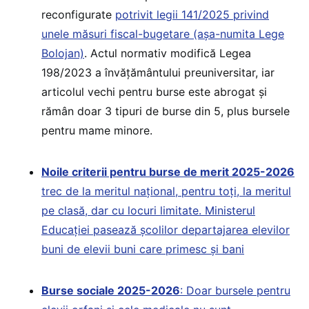
reconfigurate
potrivit legii 141/2025 privind
unele măsuri fiscal-bugetare (așa-numita Lege
Bolojan)
. Actul normativ modifică Legea
198/2023 a învățământului preuniversitar, iar
articolul vechi pentru burse este abrogat și
rămân doar 3 tipuri de burse din 5, plus bursele
pentru mame minore.
Noile criterii pentru burse de merit 2025-2026
trec de la meritul național, pentru toți, la meritul
pe clasă, dar cu locuri limitate. Ministerul
Educației pasează școlilor departajarea elevilor
buni de elevii buni care primesc și bani
Burse sociale 2025-2026
: Doar bursele pentru