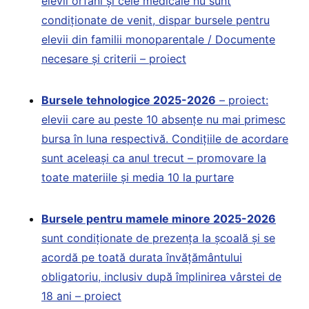
elevii orfani și cele medicale nu sunt
condiționate de venit, dispar bursele pentru
elevii din familii monoparentale / Documente
necesare și criterii – proiect
Bursele tehnologice 2025-2026
– proiect:
elevii care au peste 10 absențe nu mai primesc
bursa în luna respectivă. Condițiile de acordare
sunt aceleași ca anul trecut – promovare la
toate materiile și media 10 la purtare
Bursele pentru mamele minore 2025-2026
sunt condiționate de prezența la școală și se
acordă pe toată durata învățământului
obligatoriu, inclusiv după împlinirea vârstei de
18 ani – proiect