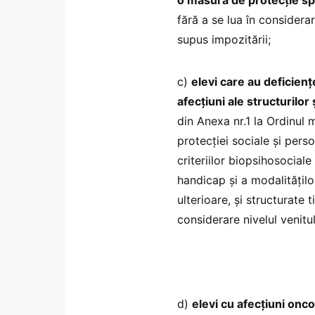
fără a se lua în considera
supus impozitării;
c)
elevi care au deficienţ
afecţiuni ale structurilor
din Anexa nr.1 la Ordinul mi
protecţiei sociale şi per
criteriilor biopsihosociale
handicap şi a modalităţilo
ulterioare, şi structurate 
considerare nivelul venitu
d)
elevi cu afecţiuni onco