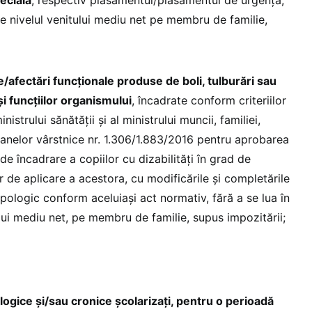
re nivelul venitului mediu net pe membru de familie,
e/afectări funcţionale produse de boli, tulburări sau
 şi funcţiilor organismului
, încadrate conform criteriilor
nistrului sănătăţii şi al ministrului muncii, familiei,
soanelor vârstnice nr. 1.306/1.883/2016 pentru aprobarea
 de încadrare a copiilor cu dizabilităţi în grad de
r de aplicare a acestora, cu modificările şi completările
tipologic conform aceluiaşi act normativ, fără a se lua în
lui mediu net, pe membru de familie, supus impozitării;
logice şi/sau cronice şcolarizaţi, pentru o perioadă