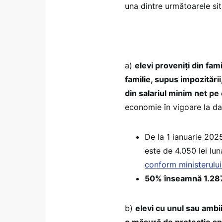
una dintre următoarele situ
a)
elevi proveniţi din fa
familie, supus impozitării
din salariul minim net p
economie în vigoare la dat
De la 1 ianuarie 2025
este de 4.050 lei luna
conform ministerului 
50% înseamnă 1.287,
b)
elevi cu unul sau ambii
o măsură de protecţie sp