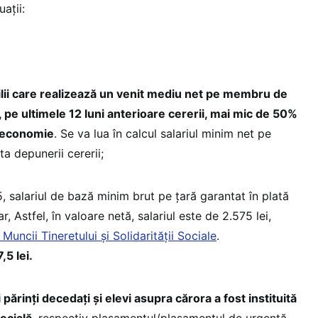
aţii:
milii care realizează un venit mediu net pe membru de
, pe ultimele 12 luni anterioare cererii, mai mic de 50%
e economie
. Se va lua în calcul salariul minim net pe
a depunerii cererii;
, salariul de bază minim brut pe ţară garantat în plată
r, Astfel, în valoare netă, salariul este de 2.575 lei,
Muncii Tineretului și Solidarității Sociale
.
5 lei.
 părinţi decedaţi şi elevi asupra cărora a fost instituită
ecială
, respectiv plasamentul/plasamentul de urgenţă,