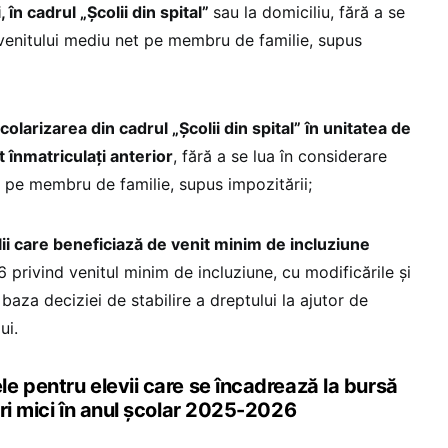
în cadrul „Şcolii din spital”
sau la domiciliu, fără a se
l venitului mediu net pe membru de familie, supus
colarizarea din cadrul „Şcolii din spital” în unitatea de
 înmatriculaţi anterior
, fără a se lua în considerare
t pe membru de familie, supus impozitării;
ilii care beneficiază de venit minim de incluziune
 privind venitul minim de incluziune, cu modificările şi
 baza deciziei de stabilire a dreptului la ajutor de
lui.
e pentru elevii care se încadrează la bursă
ri mici în anul școlar 2025-2026