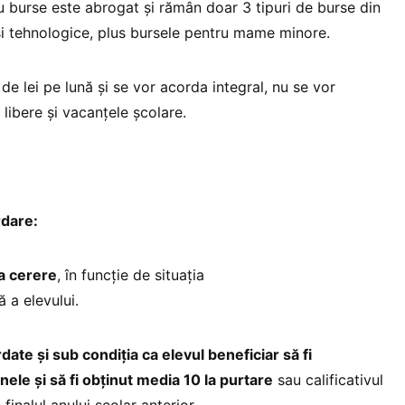
ru burse este abrogat și rămân doar 3 tipuri de burse din
 și tehnologice, plus bursele pentru mame minore.
 de lei pe lună și se vor acorda integral, nu se vor
e libere și vacanțele școlare.
rdare:
la cerere
, în funcţie de situaţia
 a elevului.
ate şi sub condiţia ca elevul beneficiar să fi
nele şi să fi obţinut media 10 la purtare
sau calificativul
 finalul anului şcolar anterior.