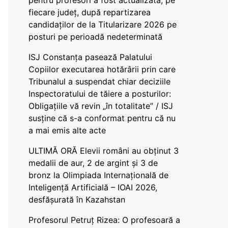
pentru profesori a fost actualizată, pe
fiecare județ, după repartizarea
candidaților de la Titularizare 2026 pe
posturi pe perioadă nedeterminată
ISJ Constanța pasează Palatului
Copiilor executarea hotărârii prin care
Tribunalul a suspendat chiar deciziile
Inspectoratului de tăiere a posturilor:
Obligațiile vă revin „în totalitate” / ISJ
susține că s-a conformat pentru că nu
a mai emis alte acte
ULTIMĂ ORĂ Elevii români au obținut 3
medalii de aur, 2 de argint și 3 de
bronz la Olimpiada Internațională de
Inteligență Artificială – IOAI 2026,
desfășurată în Kazahstan
Profesorul Petruț Rizea: O profesoară a