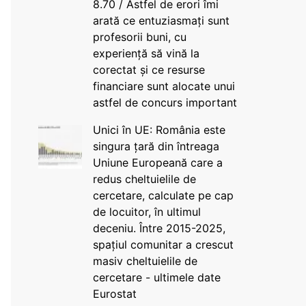
8.70 / Astfel de erori îmi
arată ce entuziasmați sunt
profesorii buni, cu
experiență să vină la
corectat și ce resurse
financiare sunt alocate unui
astfel de concurs important
Unici în UE: România este
singura țară din întreaga
Uniune Europeană care a
redus cheltuielile de
cercetare, calculate pe cap
de locuitor, în ultimul
deceniu. Între 2015-2025,
spațiul comunitar a crescut
masiv cheltuielile de
cercetare - ultimele date
Eurostat