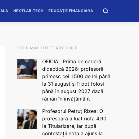
OALĂ
NEXTLAB.TECH
EDUCAȚIE FINANCIARĂ
CELE MAI CITITE ARTICOLE
OFICIAL Prima de carieră
didactică 2026: profesorii
primesc cei 1.500 de lei până
la 31 august și îi pot folosi
până în august 2027 dacă
rămân în învățământ
Profesorul Petruț Rizea: O
profesoară a luat nota 4.90
la Titularizare, iar după
contestații nota a ajuns la