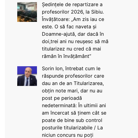
Ședințele de repartizare a
profesorilor 2026, la Sibiu.
Învățătoare: „Am zis iau ce
este. O să fac naveta și
Doamne-ajută, dar dacă în
doi,trei ani nu reușesc să mă
titularizez nu cred că mai
rămân în învățământ”
Sorin Ion, întrebat cum le
răspunde profesorilor care
dau an de an Titularizarea,
obțin note mari, dar nu au
post pe perioadă
nedeterminată: În ultimii ani
am încercat să ținem cât se
poate de bine sub control
posturile titularizabile / La
niciun concurs nu poți