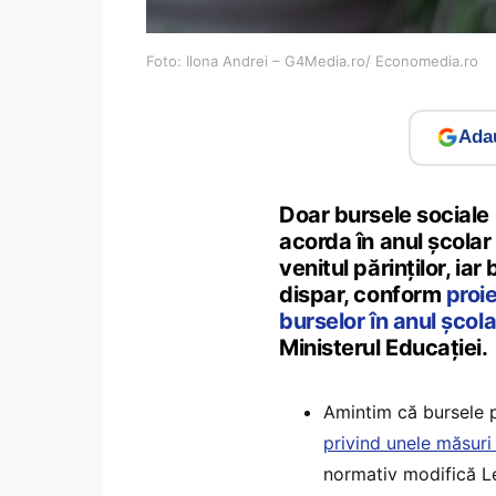
Foto: Ilona Andrei – G4Media.ro/ Economedia.ro
Adau
Doar bursele sociale 
acorda în anul școla
venitul părinților, ia
dispar, conform
proi
burselor în anul șco
Ministerul Educației.
Amintim că bursele p
privind unele măsuri
normativ modifică Le