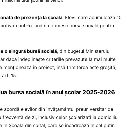
ționată de prezența la școală
: Elevii care acumulează 10
otivate într-o lună nu primesc bursa socială pentru
e o singură bursă socială
, din bugetul Ministerului
iar dacă îndeplinește criteriile prevăzute la mai multe
, se menționează în proiect, însă trimiterea este greșită,
 art. 15.
 lua bursa socială în anul școlar 2025-2026
 se acordă elevilor din învăţământul preuniversitar de
cu frecvenţă de zi, inclusiv celor şcolarizaţi la domiciliu
 în Școala din spital, care se încadrează în cel puţin