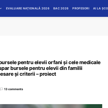
EVALUARE NAȚIONALĂ 2026
BAC 2026
PROFESORI
AI LA ȘC
rsele pentru elevii orfani și cele medicale
par bursele pentru elevii din familii
re și criterii – proiect
13 comments