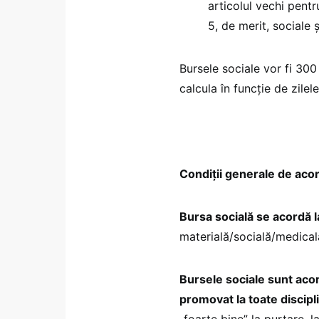
articolul vechi pent
5, de merit, sociale
Bursele sociale vor fi 300
calcula în funcție de zilel
Condiții generale de aco
Bursa socială se acordă 
materială/socială/medicală
Bursele sociale sunt acord
promovat la toate discipli
„foarte bine” la purtare, la