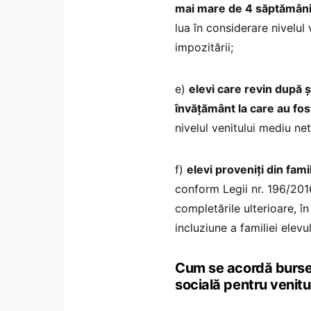
mai mare de 4 săptămâni, 
lua în considerare nivelu
impozitării;
e)
elevi care revin după ş
învăţământ la care au fost
nivelul venitului mediu ne
f)
elevi proveniţi din fam
conform Legii nr. 196/2016
completările ulterioare, în
incluziune a familiei elevu
Cum se acordă bursel
socială pentru venitu