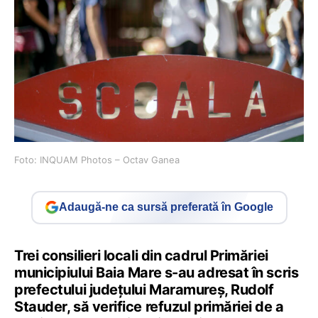
Foto: INQUAM Photos – Octav Ganea
Adaugă-ne ca sursă preferată în Google
Trei consilieri locali din cadrul Primăriei
municipiului Baia Mare s-au adresat în scris
prefectului judeţului Maramureş, Rudolf
Stauder, să verifice refuzul primăriei de a