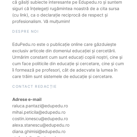
că găsiți subiecte interesante pe Edupedu.ro și suntem
siguri că înțelegeți rugămintea noastră de a cita sursa
(cu link), ca o declarație reciprocă de respect și
profesionalism. Vă mulțumim!
DESPRE NOI
EduPedu.ro este o publicație online care găzduiește
exclusiv articole din domeniul educației și cercetării.
Urmărim constant cum sunt educați copiii noștri, cine și
cum face politicile din educație și cercetare, cine și cum
îi formează pe profesori, cât de adecvate la lumea în
care trăim sunt sistemele de educație și cercetare.
CONTACT REDACȚIE
Adrese e-mail
raluca.pantazi@edupedu.ro
mihai.peticila@edupedu.ro
costin.ionescu@edupedu.ro
alexa.stanescu@edupedu.ro
diana.ghimisi@edupedu.ro