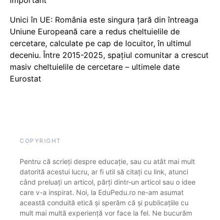
Unici în UE: România este singura țară din întreaga
Uniune Europeană care a redus cheltuielile de
cercetare, calculate pe cap de locuitor, în ultimul
deceniu. Între 2015-2025, spațiul comunitar a crescut
masiv cheltuielile de cercetare – ultimele date
Eurostat
COPYRIGHT
Pentru că scrieți despre educație, sau cu atât mai mult
datorită acestui lucru, ar fi util să citați cu link, atunci
când preluați un articol, părți dintr-un articol sau o idee
care v-a inspirat. Noi, la EduPedu.ro ne-am asumat
această conduită etică și sperăm că și publicațiile cu
mult mai multă experiență vor face la fel. Ne bucurăm