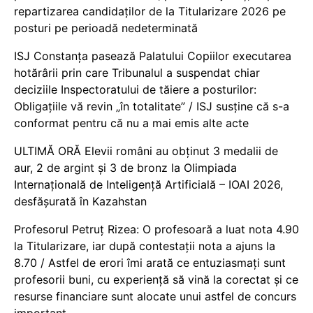
repartizarea candidaților de la Titularizare 2026 pe
posturi pe perioadă nedeterminată
ISJ Constanța pasează Palatului Copiilor executarea
hotărârii prin care Tribunalul a suspendat chiar
deciziile Inspectoratului de tăiere a posturilor:
Obligațiile vă revin „în totalitate” / ISJ susține că s-a
conformat pentru că nu a mai emis alte acte
ULTIMĂ ORĂ Elevii români au obținut 3 medalii de
aur, 2 de argint și 3 de bronz la Olimpiada
Internațională de Inteligență Artificială – IOAI 2026,
desfășurată în Kazahstan
Profesorul Petruț Rizea: O profesoară a luat nota 4.90
la Titularizare, iar după contestații nota a ajuns la
8.70 / Astfel de erori îmi arată ce entuziasmați sunt
profesorii buni, cu experiență să vină la corectat și ce
resurse financiare sunt alocate unui astfel de concurs
important