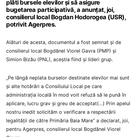
plăti bursele elevilor şi să asigure
bugetarea participativă, a anunţat, joi,
consilierul local Bogdan Hodorogea (USR),
potrivit Agerpres.
Alături de acesta, documentul a fost semnat şi de
consilierul local Bogdănel Viorel Gavra (PMP) şi
Simion Bizău (PNL), aceştia fiind şi lideri grup.
„Pe lângă neplata burselor destinate elevilor mai sunt
şi alte hotărâri a Consiliului Local pe care
administraţia locală în mod voit refuză să le pună în
aplicare, lucru grav şi greu de acceptat(…) Prin apelul
nostru inedit solicităm o verificare a respectării
legalităţii de către Primăria Baia Mare” a declarat, joi,
pentru Agerpres, consilierul local Bogdănel Viorel