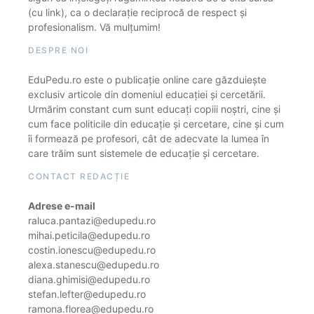
(cu link), ca o declarație reciprocă de respect și
profesionalism. Vă mulțumim!
DESPRE NOI
EduPedu.ro este o publicație online care găzduiește
exclusiv articole din domeniul educației și cercetării.
Urmărim constant cum sunt educați copiii noștri, cine și
cum face politicile din educație și cercetare, cine și cum
îi formează pe profesori, cât de adecvate la lumea în
care trăim sunt sistemele de educație și cercetare.
CONTACT REDACȚIE
Adrese e-mail
raluca.pantazi@edupedu.ro
mihai.peticila@edupedu.ro
costin.ionescu@edupedu.ro
alexa.stanescu@edupedu.ro
diana.ghimisi@edupedu.ro
stefan.lefter@edupedu.ro
ramona.florea@edupedu.ro