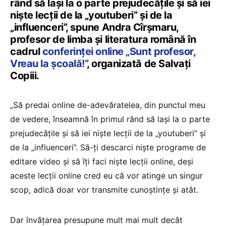
rând să lași la o parte prejudecățile și să iei
niște lecții de la „youtuberi” și de la
„influenceri”, spune Andra Cîrșmaru,
profesor de limba și literatura română în
cadrul
conferinței online „Sunt profesor,
Vreau la școală!”
, organizată de Salvați
Copiii.
„Să predai online de-adevăratelea, din punctul meu
de vedere, înseamnă în primul rând să lași la o parte
prejudecățile și să iei niște lecții de la „youtuberi” și
de la „influenceri”. Să-ți descarci niște programe de
editare video și să îți faci niște lecții online, deși
aceste lecții online cred eu că vor atinge un singur
scop, adică doar vor transmite cunoștințe și atât.
Dar învățarea presupune mult mai mult decât