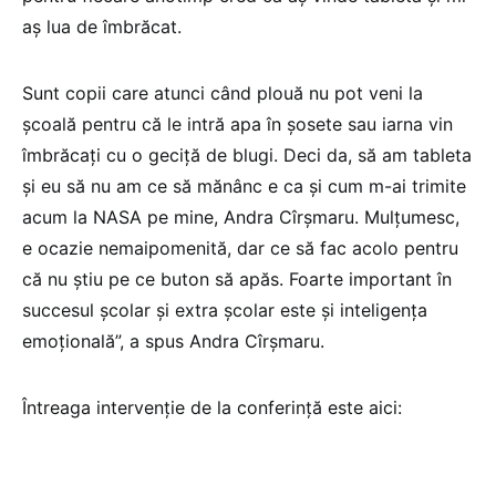
aș lua de îmbrăcat.
Sunt copii care atunci când plouă nu pot veni la
școală pentru că le intră apa în șosete sau iarna vin
îmbrăcați cu o geciță de blugi. Deci da, să am tableta
și eu să nu am ce să mănânc e ca și cum m-ai trimite
acum la NASA pe mine, Andra Cîrșmaru. Mulțumesc,
e ocazie nemaipomenită, dar ce să fac acolo pentru
că nu știu pe ce buton să apăs. Foarte important în
succesul școlar și extra școlar este și inteligența
emoțională”, a spus Andra Cîrșmaru.
Întreaga intervenție de la conferință este aici: