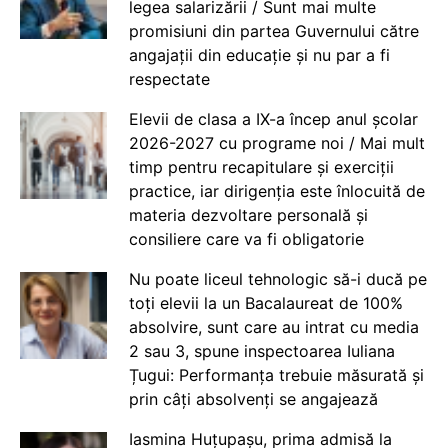
legea salarizării / Sunt mai multe
promisiuni din partea Guvernului către
angajații din educație și nu par a fi
respectate
Elevii de clasa a IX-a încep anul școlar
2026-2027 cu programe noi / Mai mult
timp pentru recapitulare și exerciții
practice, iar dirigenția este înlocuită de
materia dezvoltare personală și
consiliere care va fi obligatorie
Nu poate liceul tehnologic să-i ducă pe
toți elevii la un Bacalaureat de 100%
absolvire, sunt care au intrat cu media
2 sau 3, spune inspectoarea Iuliana
Țugui: Performanța trebuie măsurată și
prin câți absolvenți se angajează
Iasmina Huțupașu, prima admisă la