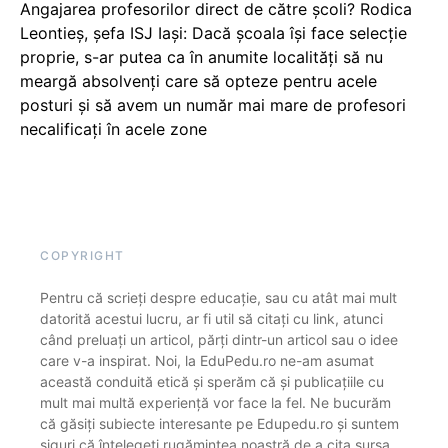
Angajarea profesorilor direct de către școli? Rodica
Leontieș, șefa ISJ Iași: Dacă școala își face selecție
proprie, s-ar putea ca în anumite localități să nu
meargă absolvenți care să opteze pentru acele
posturi și să avem un număr mai mare de profesori
necalificați în acele zone
COPYRIGHT
Pentru că scrieți despre educație, sau cu atât mai mult
datorită acestui lucru, ar fi util să citați cu link, atunci
când preluați un articol, părți dintr-un articol sau o idee
care v-a inspirat. Noi, la EduPedu.ro ne-am asumat
această conduită etică și sperăm că și publicațiile cu
mult mai multă experiență vor face la fel. Ne bucurăm
că găsiți subiecte interesante pe Edupedu.ro și suntem
siguri că înțelegeți rugămintea noastră de a cita sursa