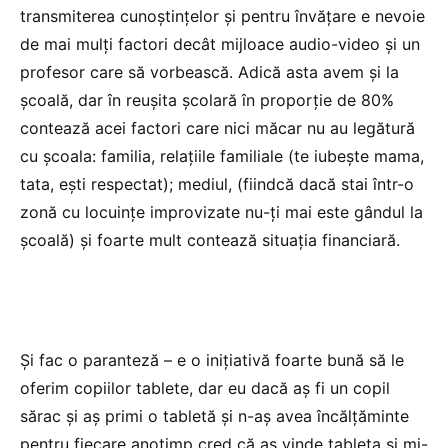
transmiterea cunoștințelor și pentru învățare e nevoie
de mai mulți factori decât mijloace audio-video și un
profesor care să vorbească. Adică asta avem și la
școală, dar în reușita școlară în proporție de 80%
contează acei factori care nici măcar nu au legătură
cu școala: familia, relațiile familiale (te iubește mama,
tata, ești respectat); mediul, (fiindcă dacă stai într-o
zonă cu locuințe improvizate nu-ți mai este gândul la
școală) și foarte mult contează situația financiară.
Și fac o paranteză – e o inițiativă foarte bună să le
oferim copiilor tablete, dar eu dacă aș fi un copil
sărac și aș primi o tabletă și n-aș avea încălțăminte
pentru fiecare anotimp cred că aș vinde tableta și mi-