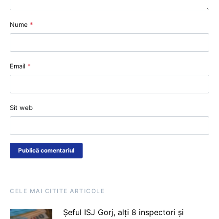
Nume
*
Email
*
Sit web
CELE MAI CITITE ARTICOLE
Șeful ISJ Gorj, alți 8 inspectori și