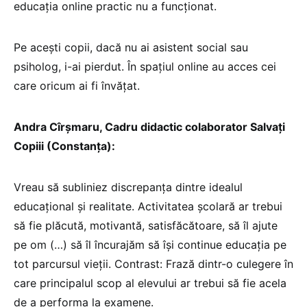
educația online practic nu a funcționat.
Pe acești copii, dacă nu ai asistent social sau
psiholog, i-ai pierdut. În spațiul online au acces cei
care oricum ai fi învățat.
Andra Cîrșmaru, Cadru didactic colaborator Salvați
Copiii (Constanța):
Vreau să subliniez discrepanța dintre idealul
educațional și realitate. Activitatea școlară ar trebui
să fie plăcută, motivantă, satisfăcătoare, să îl ajute
pe om (…) să îl încurajăm să își continue educația pe
tot parcursul vieții. Contrast: Frază dintr-o culegere în
care principalul scop al elevului ar trebui să fie acela
de a performa la examene.