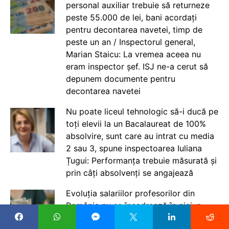
personal auxiliar trebuie să returneze
peste 55.000 de lei, bani acordați
pentru decontarea navetei, timp de
peste un an / Inspectorul general,
Marian Staicu: La vremea aceea nu
eram inspector șef. ISJ ne-a cerut să
depunem documente pentru
decontarea navetei
Nu poate liceul tehnologic să-i ducă pe
toți elevii la un Bacalaureat de 100%
absolvire, sunt care au intrat cu media
2 sau 3, spune inspectoarea Iuliana
Țugui: Performanța trebuie măsurată și
prin câți absolvenți se angajează
Evoluția salariilor profesorilor din
România nu se încadrează în niciun
model european - analiză Eurydice: