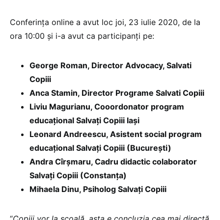
Conferința online a avut loc joi, 23 iulie 2020, de la
ora 10:00 și i-a avut ca participanți pe:
G
eorge Roman, Director Advocacy, Salvati
Copiii
Anca Stamin, Director Programe Salvati Copiii
Liviu Magurianu, Cooordonator program
educațional Salvați Copiii Iași
Leonard Andreescu, Asistent social program
educațional Salvați Copiii (București)
Andra Cîrșmaru, Cadru didactic colaborator
Salvați Copiii (Constanța)
Mihaela Dinu, Psiholog Salvați Copiii
“
Copiii vor la școală, asta e concluzia cea mai directă