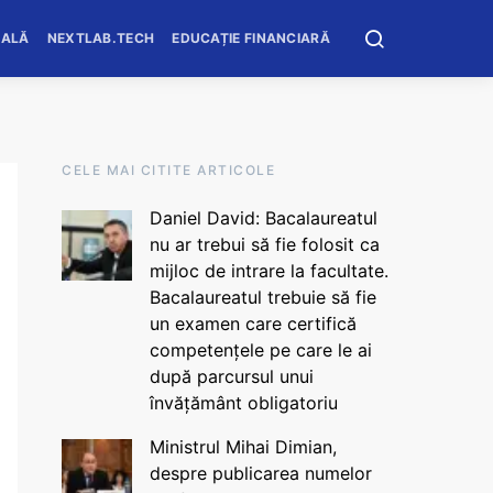
OALĂ
NEXTLAB.TECH
EDUCAȚIE FINANCIARĂ
CELE MAI CITITE ARTICOLE
Daniel David: Bacalaureatul
nu ar trebui să fie folosit ca
mijloc de intrare la facultate.
Bacalaureatul trebuie să fie
un examen care certifică
competențele pe care le ai
după parcursul unui
învățământ obligatoriu
Ministrul Mihai Dimian,
despre publicarea numelor