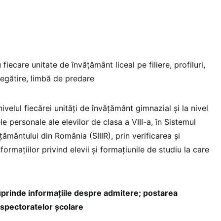
 fiecare unitate de învăţământ liceal pe filiere, profiluri,
regătire, limbă de predare
ivelul fiecărei unităţi de învăţământ gimnazial şi la nivel
e personale ale elevilor de clasa a VIII-a, în Sistemul
țământului din România (SIIIR), prin verificarea și
ormațiilor privind elevii și formațiunile de studiu la care
uprinde informaţiile despre admitere; postarea
inspectoratelor școlare