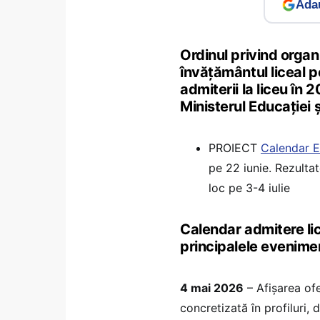
Adau
Ordinul privind organ
învăţământul liceal 
admiterii la liceu în 
Ministerul Educației ş
PROIECT
Calendar E
pe 22 iunie. Rezultate
loc pe 3-4 iulie
Calendar admitere li
principalele evenime
4 mai 2026
– Afişarea ofe
concretizată în profiluri, 