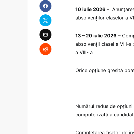
10 iulie 2026
– Anunţarea 
absolvenţilor claselor a VI
13 – 20 iulie 2026
– Compl
absolvenții clasei a VIII-a 
a VIII- a
Orice opțiune greșită poa
Numărul redus de opțiuni
computerizată a candidatu
Completarea fișelor de îns