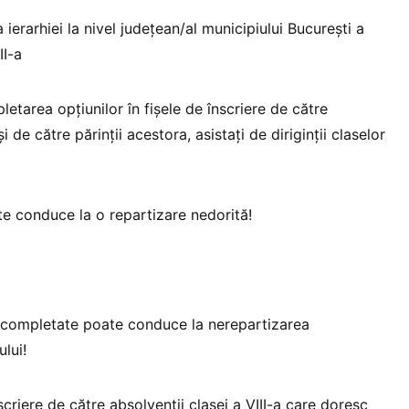
ierarhiei la nivel judeţean/al municipiului Bucureşti a
II-a
etarea opțiunilor în fișele de înscriere de către
și de către părinții acestora, asistați de diriginții claselor
te conduce la o repartizare nedorită!
 completate poate conduce la nerepartizarea
lui!
criere de către absolvenții clasei a VIII-a care doresc