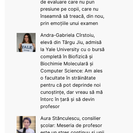
de evaluare care nu pun
presiune pe copii, care nu
înseamnă să treacă, din nou,
prin emoțiile unui examen
Andra-Gabriela Cîrstoiu,
elevă din Târgu Jiu, admisă
la Yale University cu o bursă
completă în Biofizică și
Biochimie Moleculară și
Computer Science: Am ales
o facultate în străinătate
pentru că pot deprinde noi
cunoștințe, dar vreau să mă
întorc în țară și să devin
profesor
Aura Stănculescu, consilier
școlar: Meseria de profesor
este un stres continuu și unii