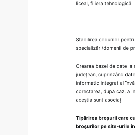
liceal, filiera tehnologică
Stabilirea codurilor pentru
specializări/domenii de p
Crearea bazei de date la n
judeţean, cuprinzând datel
informatic integrat al învă
corectarea, după caz, a inf
aceștia sunt asociați
Tipărirea broşurii care c
broşurilor pe site-urile 