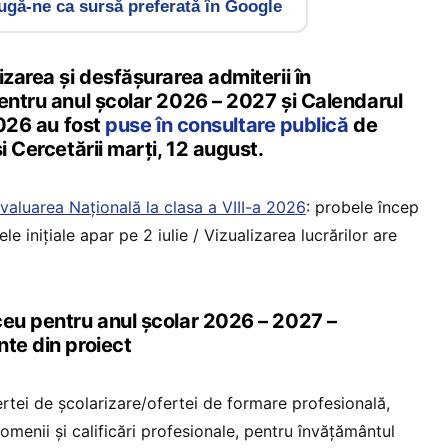
gă-ne ca sursă preferată în Google
izarea şi desfăşurarea admiterii în
pentru anul școlar 2026 – 2027 și Calendarul
2026 au fost
puse în consultare publică
de
i Cercetării marți, 12 august.
valuarea Națională la clasa a VIII-a 2026
: probele încep
le inițiale apar pe 2 iulie / Vizualizarea lucrărilor are
ceu pentru anul școlar 2026 – 2027 –
nte din proiect
rtei de şcolarizare/ofertei de formare profesională,
domenii şi calificări profesionale, pentru învăţământul