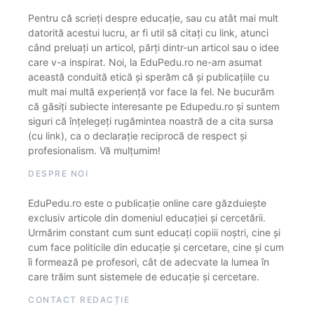
Pentru că scrieți despre educație, sau cu atât mai mult
datorită acestui lucru, ar fi util să citați cu link, atunci
când preluați un articol, părți dintr-un articol sau o idee
care v-a inspirat. Noi, la EduPedu.ro ne-am asumat
această conduită etică și sperăm că și publicațiile cu
mult mai multă experiență vor face la fel. Ne bucurăm
că găsiți subiecte interesante pe Edupedu.ro și suntem
siguri că înțelegeți rugămintea noastră de a cita sursa
(cu link), ca o declarație reciprocă de respect și
profesionalism. Vă mulțumim!
DESPRE NOI
EduPedu.ro este o publicație online care găzduiește
exclusiv articole din domeniul educației și cercetării.
Urmărim constant cum sunt educați copiii noștri, cine și
cum face politicile din educație și cercetare, cine și cum
îi formează pe profesori, cât de adecvate la lumea în
care trăim sunt sistemele de educație și cercetare.
CONTACT REDACȚIE