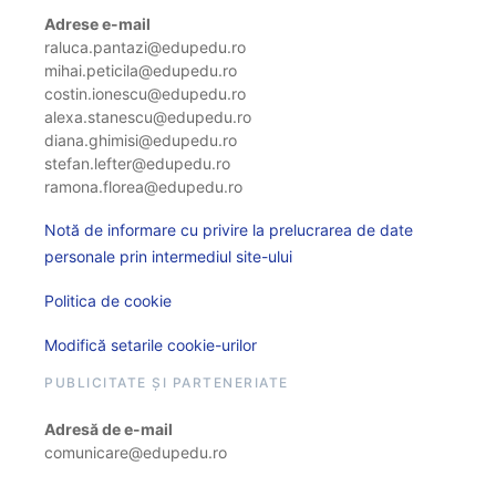
Adrese e-mail
raluca.pantazi@edupedu.ro
mihai.peticila@edupedu.ro
costin.ionescu@edupedu.ro
alexa.stanescu@edupedu.ro
diana.ghimisi@edupedu.ro
stefan.lefter@edupedu.ro
ramona.florea@edupedu.ro
Notă de informare cu privire la prelucrarea de date
personale prin intermediul site-ului
Politica de cookie
Modifică setarile cookie-urilor
PUBLICITATE ȘI PARTENERIATE
Adresă de e-mail
comunicare@edupedu.ro