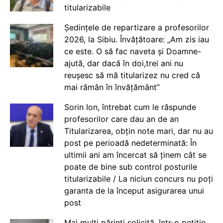
titularizabile
Ședințele de repartizare a profesorilor
2026, la Sibiu. Învățătoare: „Am zis iau
ce este. O să fac naveta și Doamne-
ajută, dar dacă în doi,trei ani nu
reușesc să mă titularizez nu cred că
mai rămân în învățământ”
Sorin Ion, întrebat cum le răspunde
profesorilor care dau an de an
Titularizarea, obțin note mari, dar nu au
post pe perioadă nedeterminată: În
ultimii ani am încercat să ținem cât se
poate de bine sub control posturile
titularizabile / La niciun concurs nu poți
garanta de la început asigurarea unui
post
Mai mulți părinți solicită, într-o petiție,