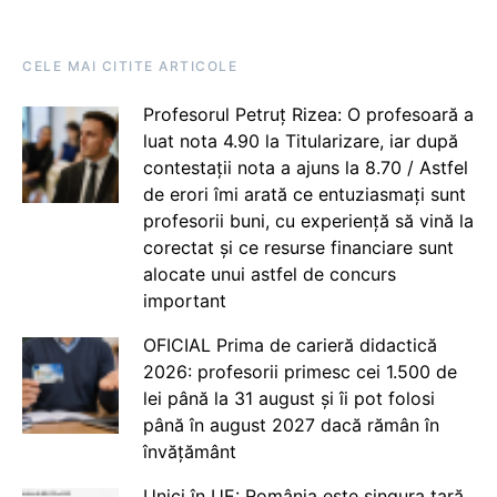
CELE MAI CITITE ARTICOLE
Profesorul Petruț Rizea: O profesoară a
luat nota 4.90 la Titularizare, iar după
contestații nota a ajuns la 8.70 / Astfel
de erori îmi arată ce entuziasmați sunt
profesorii buni, cu experiență să vină la
corectat și ce resurse financiare sunt
alocate unui astfel de concurs
important
OFICIAL Prima de carieră didactică
2026: profesorii primesc cei 1.500 de
lei până la 31 august și îi pot folosi
până în august 2027 dacă rămân în
învățământ
Unici în UE: România este singura țară