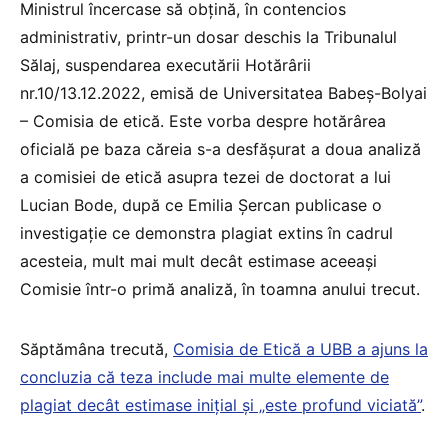
Ministrul încercase să obțină, în contencios
administrativ, printr-un dosar deschis la Tribunalul
Sălaj, suspendarea executării Hotărârii
nr.10/13.12.2022, emisă de Universitatea Babeş-Bolyai
– Comisia de etică. Este vorba despre hotărârea
oficială pe baza căreia s-a desfășurat a doua analiză
a comisiei de etică asupra tezei de doctorat a lui
Lucian Bode, după ce Emilia Șercan publicase o
investigație ce demonstra plagiat extins în cadrul
acesteia, mult mai mult decât estimase aceeași
Comisie într-o primă analiză, în toamna anului trecut.
Săptămâna trecută,
Comisia de Etică a UBB a ajuns la
concluzia că teza include mai multe elemente de
plagiat decât estimase inițial și „este profund viciată”
.