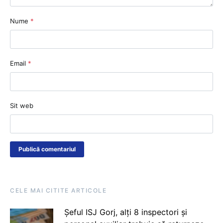
Nume
*
Email
*
Sit web
CELE MAI CITITE ARTICOLE
Șeful ISJ Gorj, alți 8 inspectori și