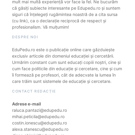
mult mai multă experiență vor face la fel. Ne bucurăm
că găsiți subiecte interesante pe Edupedu.ro și suntem
siguri că înțelegeți rugămintea noastră de a cita sursa
(cu link), ca o declarație reciprocă de respect și
profesionalism. Vă mulțumim!
DESPRE NOI
EduPedu.ro este o publicație online care găzduiește
exclusiv articole din domeniul educației și cercetării.
Urmărim constant cum sunt educați copiii noștri, cine și
cum face politicile din educație și cercetare, cine și cum
îi formează pe profesori, cât de adecvate la lumea în
care trăim sunt sistemele de educație și cercetare.
CONTACT REDACȚIE
Adrese e-mail
raluca.pantazi@edupedu.ro
mihai.peticila@edupedu.ro
costin.ionescu@edupedu.ro
alexa.stanescu@edupedu.ro