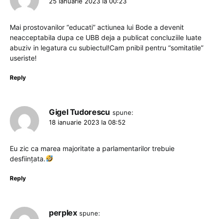
25 ianuarie 2023 la 00:23
Mai prostovanilor “educati” actiunea lui Bode a devenit
neacceptabila dupa ce UBB deja a publicat concluziile luate
abuziv in legatura cu subiectul!Cam pnibil pentru “somitatile”
useriste!
Reply
Gigel Tudorescu
spune:
18 ianuarie 2023 la 08:52
Eu zic ca marea majoritate a parlamentarilor trebuie
desființata.
Reply
perplex
spune: