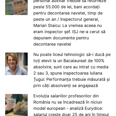
personal auxiliar trebuie să returneze
peste 55.000 de lei, bani acordați
pentru decontarea navetei, timp de
peste un an / Inspectorul general,
Marian Staicu: La vremea aceea nu
eram inspector șef. ISJ ne-a cerut să
depunem documente pentru
decontarea navetei
Nu poate liceul tehnologic să-i ducă pe
toți elevii la un Bacalaureat de 100%
absolvire, sunt care au intrat cu media
2 sau 3, spune inspectoarea Iuliana
Țugui: Performanța trebuie măsurată și
prin câți absolvenți se angajează
Evoluția salariilor profesorilor din
România nu se încadrează în niciun
model european - analiză Eurydice:
salariul crește doar 25 de ani în timpul