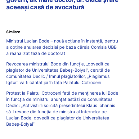
aceeași casă de avocatură
Similare
Ministrul Lucian Bode – nouă acțiune în instanță, pentru
a obține anularea deciziei pe baza căreia Comisia UBB
a reanalizat teza de doctorat
Revocarea ministrului Bode din funcție, „dovedit ca
plagiator de Universitatea Babeș-Bolyai”, cerută de
comunitatea Declic / Imnul plagiatorilor, „Plagiamus
Igitur” va fi cântat joi în fața Palatului Cotroceni
Protest la Palatul Cotroceni față de menținerea lui Bode
în funcția de ministru, anunțat astăzi de comunitatea
Declic: „Activiștii îi solicită președintelui Klaus Iohannis
să-l revoce din funcția de ministru al Internelor pe
Lucian Bode, dovedit ca plagiator de Universitatea
Babeș-Bolyai”