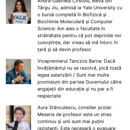
Andra-Gabriela Cîrstoiu, elevă din
Târgu Jiu, admisă la Yale University cu
o bursă completă în Biofizică și
Biochimie Moleculară și Computer
Science: Am ales o facultate în
străinătate pentru că pot deprinde noi
cunoștințe, dar vreau să mă întorc în
țară și să devin profesor
Vicepremierul Tanczos Barna: Dacă
învățământul nu se rezolvă, pică toată
legea salarizării / Sunt mai multe
promisiuni din partea Guvernului către
angajații din educație și nu par a fi
respectate
Aura Stănculescu, consilier școlar:
Meseria de profesor este un stres
continuu și unii sunt mai puțini
rezistenți. Este necesară o evaluare