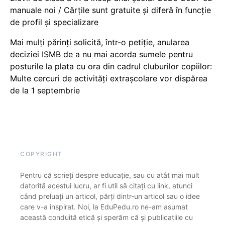
manuale noi / Cărțile sunt gratuite și diferă în funcție
de profil și specializare
Mai mulți părinți solicită, într-o petiție, anularea
deciziei ISMB de a nu mai acorda sumele pentru
posturile la plata cu ora din cadrul cluburilor copiilor:
Multe cercuri de activități extrașcolare vor dispărea
de la 1 septembrie
COPYRIGHT
Pentru că scrieți despre educație, sau cu atât mai mult
datorită acestui lucru, ar fi util să citați cu link, atunci
când preluați un articol, părți dintr-un articol sau o idee
care v-a inspirat. Noi, la EduPedu.ro ne-am asumat
această conduită etică și sperăm că și publicațiile cu