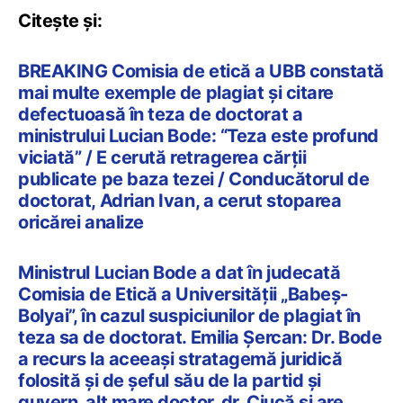
Citește și:
BREAKING Comisia de etică a UBB constată
mai multe exemple de plagiat și citare
defectuoasă în teza de doctorat a
ministrului Lucian Bode: “Teza este profund
viciată” / E cerută retragerea cărții
publicate pe baza tezei / Conducătorul de
doctorat, Adrian Ivan, a cerut stoparea
oricărei analize
Ministrul Lucian Bode a dat în judecată
Comisia de Etică a Universității „Babeș-
Bolyai”, în cazul suspiciunilor de plagiat în
teza sa de doctorat. Emilia Șercan: Dr. Bode
a recurs la aceeași stratagemă juridică
folosită și de șeful său de la partid și
guvern, alt mare doctor, dr. Ciucă și are