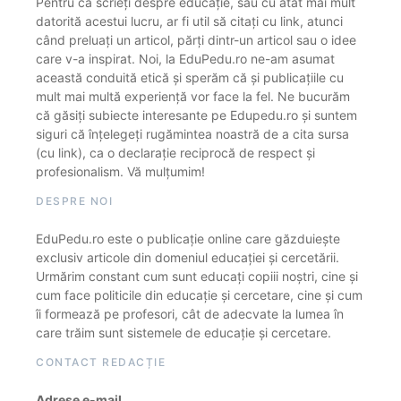
Pentru că scrieți despre educație, sau cu atât mai mult
datorită acestui lucru, ar fi util să citați cu link, atunci
când preluați un articol, părți dintr-un articol sau o idee
care v-a inspirat. Noi, la EduPedu.ro ne-am asumat
această conduită etică și sperăm că și publicațiile cu
mult mai multă experiență vor face la fel. Ne bucurăm
că găsiți subiecte interesante pe Edupedu.ro și suntem
siguri că înțelegeți rugămintea noastră de a cita sursa
(cu link), ca o declarație reciprocă de respect și
profesionalism. Vă mulțumim!
DESPRE NOI
EduPedu.ro este o publicație online care găzduiește
exclusiv articole din domeniul educației și cercetării.
Urmărim constant cum sunt educați copiii noștri, cine și
cum face politicile din educație și cercetare, cine și cum
îi formează pe profesori, cât de adecvate la lumea în
care trăim sunt sistemele de educație și cercetare.
CONTACT REDACȚIE
Adrese e-mail