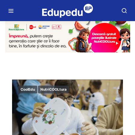
CoolEdu
NutriCOOLtura