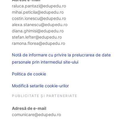
raluca.pantazi@edupedu.ro
mihai.peticila@edupedu.ro
costin.ionescu@edupedu.ro
alexa.stanescu@edupedu.ro
diana.ghimisi@edupedu.ro
stefan.lefter@edupedu.ro
ramona.florea@edupedu.ro
Notă de informare cu privire la prelucrarea de date
personale prin intermediul site-ului
Politica de cookie
Modifică setarile cookie-urilor
PUBLICITATE ȘI PARTENERIATE
Adresă de e-mail
comunicare@edupedu.ro