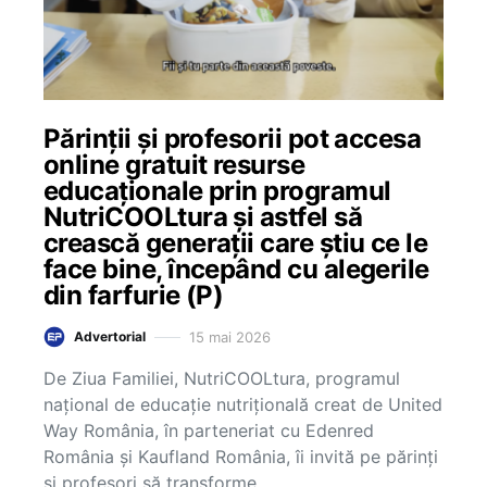
Părinții și profesorii pot accesa
online gratuit resurse
educaționale prin programul
NutriCOOLtura și astfel să
crească generații care știu ce le
face bine, începând cu alegerile
din farfurie (P)
15 mai 2026
Advertorial
De Ziua Familiei, NutriCOOLtura, programul
național de educație nutrițională creat de United
Way România, în parteneriat cu Edenred
România și Kaufland România, îi invită pe părinți
și profesori să transforme…