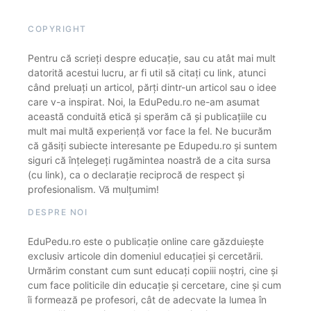
COPYRIGHT
Pentru că scrieți despre educație, sau cu atât mai mult
datorită acestui lucru, ar fi util să citați cu link, atunci
când preluați un articol, părți dintr-un articol sau o idee
care v-a inspirat. Noi, la EduPedu.ro ne-am asumat
această conduită etică și sperăm că și publicațiile cu
mult mai multă experiență vor face la fel. Ne bucurăm
că găsiți subiecte interesante pe Edupedu.ro și suntem
siguri că înțelegeți rugămintea noastră de a cita sursa
(cu link), ca o declarație reciprocă de respect și
profesionalism. Vă mulțumim!
DESPRE NOI
EduPedu.ro este o publicație online care găzduiește
exclusiv articole din domeniul educației și cercetării.
Urmărim constant cum sunt educați copiii noștri, cine și
cum face politicile din educație și cercetare, cine și cum
îi formează pe profesori, cât de adecvate la lumea în