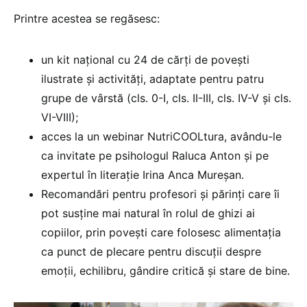
Printre acestea se regăsesc:
un kit național cu 24 de cărți de povești
ilustrate și activități, adaptate pentru patru
grupe de vârstă (cls. 0-I, cls. II-III, cls. IV-V și cls.
VI-VIII);
acces la un webinar NutriCOOLtura, avându-le
ca invitate pe psihologul Raluca Anton și pe
expertul în literație Irina Anca Mureșan.
Recomandări pentru profesori și părinți care îi
pot susține mai natural în rolul de ghizi ai
copiilor, prin povești care folosesc alimentația
ca punct de plecare pentru discuții despre
emoții, echilibru, gândire critică și stare de bine.