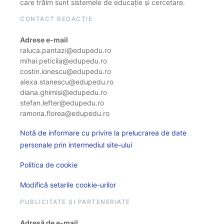
care trăim sunt sistemele de educație și cercetare.
CONTACT REDACȚIE
Adrese e-mail
raluca.pantazi@edupedu.ro
mihai.peticila@edupedu.ro
costin.ionescu@edupedu.ro
alexa.stanescu@edupedu.ro
diana.ghimisi@edupedu.ro
stefan.lefter@edupedu.ro
ramona.florea@edupedu.ro
Notă de informare cu privire la prelucrarea de date
personale prin intermediul site-ului
Politica de cookie
Modifică setarile cookie-urilor
PUBLICITATE ȘI PARTENERIATE
Adresă de e-mail