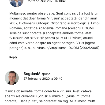
27 februarie 2020 la 10:45
Mulţumesc pentru observaţie. Sunt convins că a fost la un
moment dat doar forma “virusuri” acceptată, dar din anul
2002, Dicţionarul Ortoepic Ortografic şi Morfologic al Limbii
Române, editat de Academia Română (celebrul DOOM)
scrie că sunt corecte şi acceptate ambele forme, atât
“virusuri”, cât şi “viruşi” pentru pluralul lui “virus”, atunci
când este vorba despre un agent patogen. Virus (agent
patogen) s. n., pl. vírusuri/víruși sursa: DOOM (2002/2005)
Reply
BogdanM
spune:
27 februarie 2020 la 09:40
O mica observatie: forma corecta e virusuri. Aveti cateva
aparitii ale cuvantului „virusi” si multe cu „virusuri” (forma
corecta). Daca puteti, sa corectati va rog. Multumesc mult!