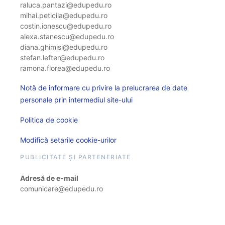
raluca.pantazi@edupedu.ro
mihai.peticila@edupedu.ro
costin.ionescu@edupedu.ro
alexa.stanescu@edupedu.ro
diana.ghimisi@edupedu.ro
stefan.lefter@edupedu.ro
ramona.florea@edupedu.ro
Notă de informare cu privire la prelucrarea de date
personale prin intermediul site-ului
Politica de cookie
Modifică setarile cookie-urilor
PUBLICITATE ȘI PARTENERIATE
Adresă de e-mail
comunicare@edupedu.ro