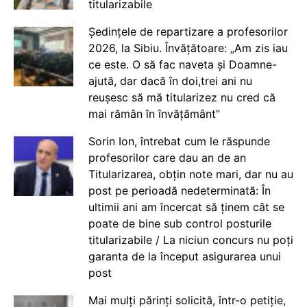
titularizabile
Ședințele de repartizare a profesorilor
2026, la Sibiu. Învățătoare: „Am zis iau
ce este. O să fac naveta și Doamne-
ajută, dar dacă în doi,trei ani nu
reușesc să mă titularizez nu cred că
mai rămân în învățământ”
Sorin Ion, întrebat cum le răspunde
profesorilor care dau an de an
Titularizarea, obțin note mari, dar nu au
post pe perioadă nedeterminată: În
ultimii ani am încercat să ținem cât se
poate de bine sub control posturile
titularizabile / La niciun concurs nu poți
garanta de la început asigurarea unui
post
Mai mulți părinți solicită, într-o petiție,