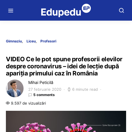
Gimnaziu
Liceu
Profesori
VIDEO Ce le pot spune profesorii elevilor
despre coronavirus – idei de lecție după
apariția primului caz în România
Mihai Peticilă
27 februarie 2020
6 minute read
5 comments
9.597 de vizualizări