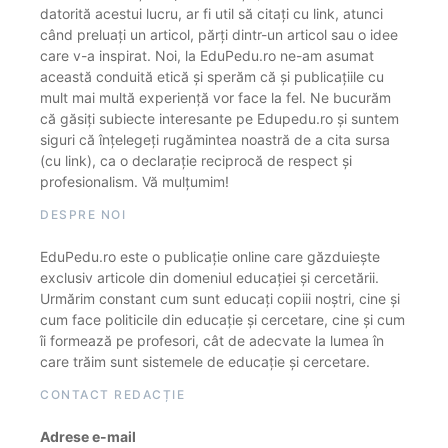
datorită acestui lucru, ar fi util să citați cu link, atunci
când preluați un articol, părți dintr-un articol sau o idee
care v-a inspirat. Noi, la EduPedu.ro ne-am asumat
această conduită etică și sperăm că și publicațiile cu
mult mai multă experiență vor face la fel. Ne bucurăm
că găsiți subiecte interesante pe Edupedu.ro și suntem
siguri că înțelegeți rugămintea noastră de a cita sursa
(cu link), ca o declarație reciprocă de respect și
profesionalism. Vă mulțumim!
DESPRE NOI
EduPedu.ro este o publicație online care găzduiește
exclusiv articole din domeniul educației și cercetării.
Urmărim constant cum sunt educați copiii noștri, cine și
cum face politicile din educație și cercetare, cine și cum
îi formează pe profesori, cât de adecvate la lumea în
care trăim sunt sistemele de educație și cercetare.
CONTACT REDACȚIE
Adrese e-mail