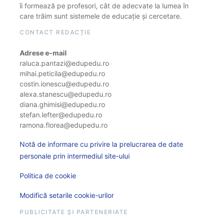
îi formează pe profesori, cât de adecvate la lumea în
care trăim sunt sistemele de educație și cercetare.
CONTACT REDACȚIE
Adrese e-mail
raluca.pantazi@edupedu.ro
mihai.peticila@edupedu.ro
costin.ionescu@edupedu.ro
alexa.stanescu@edupedu.ro
diana.ghimisi@edupedu.ro
stefan.lefter@edupedu.ro
ramona.florea@edupedu.ro
Notă de informare cu privire la prelucrarea de date
personale prin intermediul site-ului
Politica de cookie
Modifică setarile cookie-urilor
PUBLICITATE ȘI PARTENERIATE