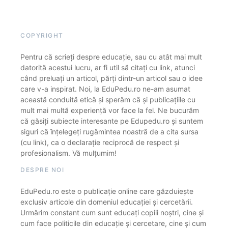
COPYRIGHT
Pentru că scrieți despre educație, sau cu atât mai mult
datorită acestui lucru, ar fi util să citați cu link, atunci
când preluați un articol, părți dintr-un articol sau o idee
care v-a inspirat. Noi, la EduPedu.ro ne-am asumat
această conduită etică și sperăm că și publicațiile cu
mult mai multă experiență vor face la fel. Ne bucurăm
că găsiți subiecte interesante pe Edupedu.ro și suntem
siguri că înțelegeți rugămintea noastră de a cita sursa
(cu link), ca o declarație reciprocă de respect și
profesionalism. Vă mulțumim!
DESPRE NOI
EduPedu.ro este o publicație online care găzduiește
exclusiv articole din domeniul educației și cercetării.
Urmărim constant cum sunt educați copiii noștri, cine și
cum face politicile din educație și cercetare, cine și cum