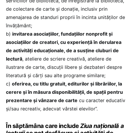
serviciilor de bibliotecă, de înregistrare la bibliotecă,
de colectare de carte și donație, inclusiv prin
amenajarea de standuri proprii în incinta unităților de
învățământ;
b)
invitarea asociațiilor, fundațiilor nonprofit și
asociațiilor de creatori, cu experiență în derularea
de activități educaționale, de a susține cluburi de
lectură
, ateliere de scriere creativă, ateliere de
ilustrare de carte, discuții libere și dezbateri despre
literatură și cărți sau alte programe similare;
c)
oferirea, cu titlu gratuit, editurilor și librăriilor, la
cerere și în măsura disponibilității, de spații pentru
prezentare și vânzare de carte
cu caracter educativ
și/sau recreativ, adecvat vârstei elevilor”.
În săptămâna care include
Ziua națională a
lecturii
se pot desfășura și activități de