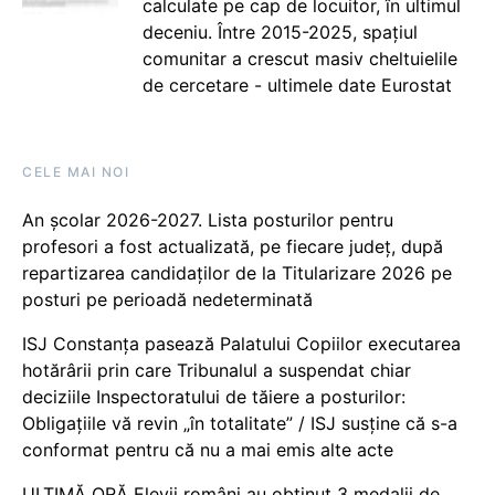
calculate pe cap de locuitor, în ultimul
deceniu. Între 2015-2025, spațiul
comunitar a crescut masiv cheltuielile
de cercetare - ultimele date Eurostat
CELE MAI NOI
An școlar 2026-2027. Lista posturilor pentru
profesori a fost actualizată, pe fiecare județ, după
repartizarea candidaților de la Titularizare 2026 pe
posturi pe perioadă nedeterminată
ISJ Constanța pasează Palatului Copiilor executarea
hotărârii prin care Tribunalul a suspendat chiar
deciziile Inspectoratului de tăiere a posturilor:
Obligațiile vă revin „în totalitate” / ISJ susține că s-a
conformat pentru că nu a mai emis alte acte
ULTIMĂ ORĂ Elevii români au obținut 3 medalii de