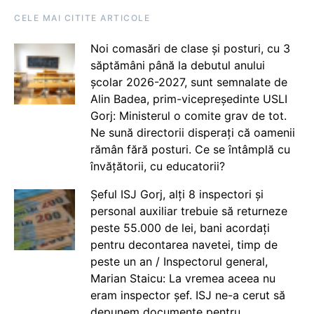
CELE MAI CITITE ARTICOLE
Noi comasări de clase și posturi, cu 3
săptămâni până la debutul anului
școlar 2026-2027, sunt semnalate de
Alin Badea, prim-vicepreședinte USLI
Gorj: Ministerul o comite grav de tot.
Ne sună directorii disperați că oamenii
rămân fără posturi. Ce se întâmplă cu
învățătorii, cu educatorii?
Șeful ISJ Gorj, alți 8 inspectori și
personal auxiliar trebuie să returneze
peste 55.000 de lei, bani acordați
pentru decontarea navetei, timp de
peste un an / Inspectorul general,
Marian Staicu: La vremea aceea nu
eram inspector șef. ISJ ne-a cerut să
depunem documente pentru