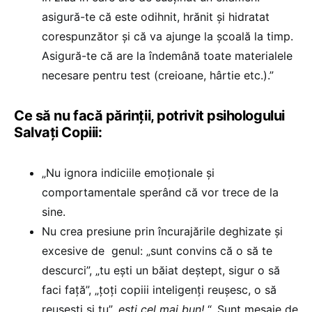
asigură-te că este odihnit, hrănit și hidratat
corespunzător și că va ajunge la școală la timp.
Asigură-te că are la îndemână toate materialele
necesare pentru test (creioane, hârtie etc.).”
Ce să nu facă părinții, potrivit psihologului
Salvați Copiii:
„Nu ignora indiciile emoționale și
comportamentale sperând că vor trece de la
sine.
Nu crea presiune prin încurajările deghizate și
excesive de genul: „sunt convins că o să te
descurci”, „tu eşti un băiat deştept, sigur o să
faci faţă”, „țoţi copiii inteligenți reuşesc, o să
reuşeşti şi tu”,„
eşti cel mai bun!
“. Sunt mesaje de