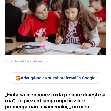
Foto: Salvati Copiii Romania
Adaugă-ne ca sursă preferată în Google
„Evită să menționezi nota pe care dorești să
o ia”, „fii prezent lângă copil în zilele
premergătoare examenului, „ nu crea