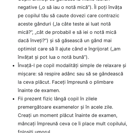
negative („o să iau o notă mică”). Îl poți învăța
pe copilul tău să caute dovezi care contrazic
aceste gânduri („la câte teste ai luat notă
mică?”, „cât de probabil e să iei o notă mică
dacă înveți?”) și să găsească un gând mai
optimist care să îl ajute când e îngrijorat („am
învățat și pot lua o notă bună”).
Învață-l pe copil modalități simple de relaxare și
mișcare: să respire adânc sau să se gândească
la ceva plăcut. Faceți împreună o plimbare
înainte de examen.
Fii prezent fizic lângă copil în zilele
premergătoare examenelor și în acele zile.
Creați un moment plăcut înainte de examen,
mâncați împreună ceva ce îi place mult copilului,
folosiţi umorul.