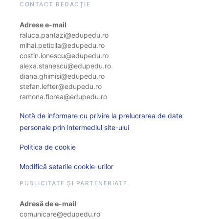
CONTACT REDACȚIE
Adrese e-mail
raluca.pantazi@edupedu.ro
mihai.peticila@edupedu.ro
costin.ionescu@edupedu.ro
alexa.stanescu@edupedu.ro
diana.ghimisi@edupedu.ro
stefan.lefter@edupedu.ro
ramona.florea@edupedu.ro
Notă de informare cu privire la prelucrarea de date
personale prin intermediul site-ului
Politica de cookie
Modifică setarile cookie-urilor
PUBLICITATE ȘI PARTENERIATE
Adresă de e-mail
comunicare@edupedu.ro