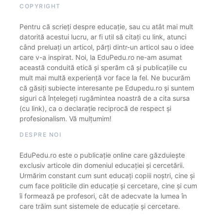
COPYRIGHT
Pentru că scrieți despre educație, sau cu atât mai mult
datorită acestui lucru, ar fi util să citați cu link, atunci
când preluați un articol, părți dintr-un articol sau o idee
care v-a inspirat. Noi, la EduPedu.ro ne-am asumat
această conduită etică și sperăm că și publicațiile cu
mult mai multă experiență vor face la fel. Ne bucurăm
că găsiți subiecte interesante pe Edupedu.ro și suntem
siguri că înțelegeți rugămintea noastră de a cita sursa
(cu link), ca o declarație reciprocă de respect și
profesionalism. Vă mulțumim!
DESPRE NOI
EduPedu.ro este o publicație online care găzduiește
exclusiv articole din domeniul educației și cercetării.
Urmărim constant cum sunt educați copiii noștri, cine și
cum face politicile din educație și cercetare, cine și cum
îi formează pe profesori, cât de adecvate la lumea în
care trăim sunt sistemele de educație și cercetare.