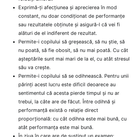
Exprimă-ți afecţiunea şi aprecierea în mod
constant, nu doar condiţionat de performanţe
sau rezultatele obținute și asigură-l că vei fi
alături de el indiferent de rezultat.
Permite-i copilului să greşească, să nu ştie, să
nu poată, să fie obosit, să nu mai poată. Cu cât
aşteptările sunt mai mari de la el, cu atât stresul
său va creşte.
Permite-i copilului să se odihnească. Pentru unii
părinţi acest lucru este dificil deoarece au
sentimentul că acesta pierde timpul şi nu ar
trebui, la câte are de făcut. Între odihnă şi
performanță există o relaţie direct
proporţională: cu cât odihna este mai bună, cu
atât performanţa este mai bună.
În ziua în care are de susținut un examen: