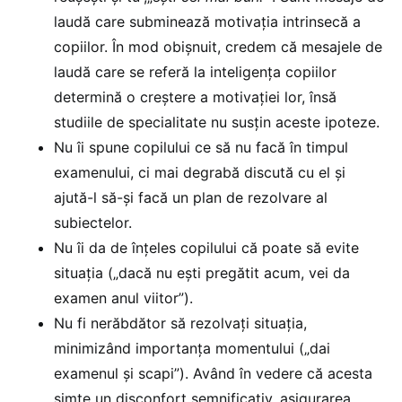
laudă care subminează motivaţia intrinsecă a
copiilor. În mod obişnuit, credem că mesajele de
laudă care se referă la inteligenţa copiilor
determină o creştere a motivaţiei lor, însă
studiile de specialitate nu susţin aceste ipoteze.
Nu îi spune copilului ce să nu facă în timpul
examenului, ci mai degrabă discută cu el și
ajută-l să-și facă un plan de rezolvare al
subiectelor.
Nu îi da de înțeles copilului că poate să evite
situația („dacă nu ești pregătit acum, vei da
examen anul viitor”).
Nu fi nerăbdător să rezolvați situația,
minimizând importanța momentului („dai
examenul și scapi”). Având în vedere că acesta
simte un disconfort semnificativ, asigurarea