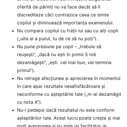
oferită de părinți nu va face decât să îi
discrediteze căci contrazice ceea ce simte
copilul și diminuează importanța examenului.
Nu compara copilul cu fraţii lui sau cu alţi copii
(„uite el a putut, tu de ce să nu poţi”).
Nu pune presiune pe copil – „trebuie să
reuşeşti”, „dacă nu eşti în primii 5 mă
dezamăgeşti”, „eşti cel mai bun, vei termina
primul”).
Nu retrage afecţiunea şi aprecierea în momentul
în care apar rezultate nesafisfăcătoare și
neconforme cu așteptările tale („m-ai dezamăgit
cu nota X”).
Nu-l pedepsi dacă rezultatul nu este conform
așteptărilor tale. Acest lucru poate creşte și mai
mult aversiunea şi nu este un facilitator al