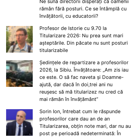
Ne sună directorii disperați că oamenii
rămân fără posturi. Ce se întâmplă cu
învățătorii, cu educatorii?
Profesor de Istorie cu 9.70 la
Titularizare 2026: Nu prea sunt mari
așteptările. Din păcate nu sunt posturi
titularizabile
Ședințele de repartizare a profesorilor
2026, la Sibiu. Învățătoare: „Am zis iau
ce este. O să fac naveta și Doamne-
ajută, dar dacă în doi,trei ani nu
reușesc să mă titularizez nu cred că
mai rămân în învățământ”
Sorin Ion, întrebat cum le răspunde
profesorilor care dau an de an
Titularizarea, obțin note mari, dar nu au
post pe perioadă nedeterminată: În