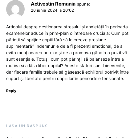
Activestin Romania
spune:
26 iunie 2024 la 20:02
Articolul despre gestionarea stresului și anxietății în perioada
examenelor aduce în prim-plan o întrebare crucială: Cum pot
părinții să sprijine copiii fără să le creeze presiune
suplimentară? Îndemnurile de a fi prezenți emoțional, de a
evita menționarea notelor și de a promova gândirea pozitivă
sunt esențiale. Totuși, cum pot părinții să balanseze între a
motiva și a lăsa liber copilul? Aceste sfaturi sunt binevenite,
dar fiecare familie trebuie să găsească echilibrul potrivit între
suport și libertate pentru copiii lor în perioadele tensionate.
Reply
LASĂ UN RĂSPUNS