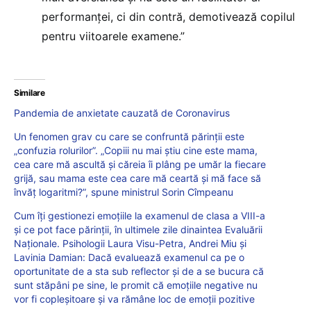
performanţei, ci din contră, demotivează copilul
pentru viitoarele examene.”
Similare
Pandemia de anxietate cauzată de Coronavirus
Un fenomen grav cu care se confruntă părinții este
„confuzia rolurilor”. „Copiii nu mai știu cine este mama,
cea care mă ascultă și căreia îi plâng pe umăr la fiecare
grijă, sau mama este cea care mă ceartă și mă face să
învăț logaritmi?”, spune ministrul Sorin Cîmpeanu
Cum îți gestionezi emoțiile la examenul de clasa a VIII-a
și ce pot face părinții, în ultimele zile dinaintea Evaluării
Naționale. Psihologii Laura Visu-Petra, Andrei Miu și
Lavinia Damian: Dacă evaluează examenul ca pe o
oportunitate de a sta sub reflector și de a se bucura că
sunt stăpâni pe sine, le promit că emoțiile negative nu
vor fi copleșitoare și va rămâne loc de emoții pozitive