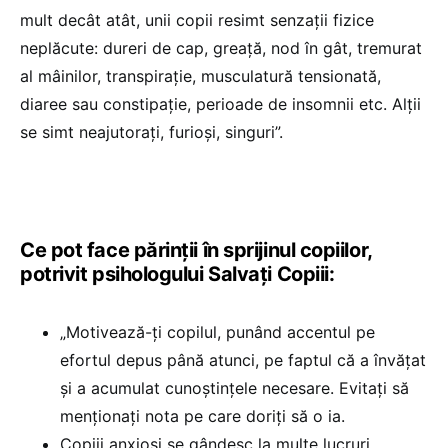
mult decât atât, unii copii resimt senzații fizice
neplăcute: dureri de cap, greață, nod în gât, tremurat
al mâinilor, transpirație, musculatură tensionată,
diaree sau constipație, perioade de insomnii etc. Alții
se simt neajutorați, furioși, singuri”.
Ce pot face părinții în sprijinul copiilor,
potrivit psihologului Salvați Copiii:
„Motivează-ți copilul, punând accentul pe
efortul depus până atunci, pe faptul că a învățat
și a acumulat cunoștințele necesare. Evitați să
menționați nota pe care doriți să o ia.
Copiii anxioși se gândesc la multe lucruri