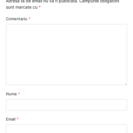
Adresa ta de email nu va fi publicată.
Câmpurile obligatorii
sunt marcate cu
*
Comentariu
*
Nume
*
Email
*