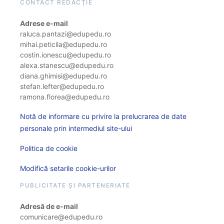
CONTACT REDACȚIE
Adrese e-mail
raluca.pantazi@edupedu.ro
mihai.peticila@edupedu.ro
costin.ionescu@edupedu.ro
alexa.stanescu@edupedu.ro
diana.ghimisi@edupedu.ro
stefan.lefter@edupedu.ro
ramona.florea@edupedu.ro
Notă de informare cu privire la prelucrarea de date
personale prin intermediul site-ului
Politica de cookie
Modifică setarile cookie-urilor
PUBLICITATE ȘI PARTENERIATE
Adresă de e-mail
comunicare@edupedu.ro