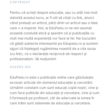
COPYRIGHT
Pentru că scrieți despre educație, sau cu atât mai mult
datorită acestui lucru, ar fi util să citați cu link, atunci
când preluați un articol, părți dintr-un articol sau o idee
care v-a inspirat. Noi, la EduPedu.ro ne-am asumat
această conduită etică și sperăm că și publicațiile cu
mult mai multă experiență vor face la fel. Ne bucurăm
că găsiți subiecte interesante pe Edupedu.ro și suntem
siguri că înțelegeți rugămintea noastră de a cita sursa
(cu link), ca o declarație reciprocă de respect și
profesionalism. Vă mulțumim!
DESPRE NOI
EduPedu.ro este o publicație online care găzduiește
exclusiv articole din domeniul educației și cercetării.
Urmărim constant cum sunt educați copiii noștri, cine și
cum face politicile din educație și cercetare, cine și cum
îi formează pe profesori, cât de adecvate la lumea în
care trăim sunt sistemele de educație și cercetare.