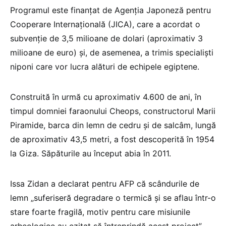
Programul este finanțat de Agenția Japoneză pentru
Cooperare Internațională (JICA), care a acordat o
subvenție de 3,5 milioane de dolari (aproximativ 3
milioane de euro) și, de asemenea, a trimis specialiști
niponi care vor lucra alături de echipele egiptene.
Construită în urmă cu aproximativ 4.600 de ani, în
timpul domniei faraonului Cheops, constructorul Marii
Piramide, barca din lemn de cedru și de salcâm, lungă
de aproximativ 43,5 metri, a fost descoperită în 1954
la Giza. Săpăturile au început abia în 2011.
Issa Zidan a declarat pentru AFP că scândurile de
lemn „suferiseră degradare o termică și se aflau într-o
stare foarte fragilă, motiv pentru care misiunile
arheologice au ezitat să întreprindă acest proiect”.