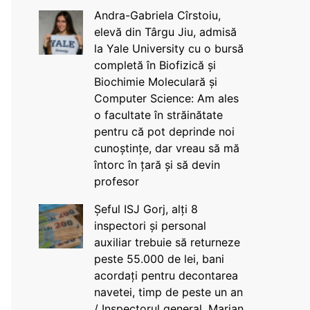
Andra-Gabriela Cîrstoiu,
elevă din Târgu Jiu, admisă
la Yale University cu o bursă
completă în Biofizică și
Biochimie Moleculară și
Computer Science: Am ales
o facultate în străinătate
pentru că pot deprinde noi
cunoștințe, dar vreau să mă
întorc în țară și să devin
profesor
Șeful ISJ Gorj, alți 8
inspectori și personal
auxiliar trebuie să returneze
peste 55.000 de lei, bani
acordați pentru decontarea
navetei, timp de peste un an
/ Inspectorul general, Marian