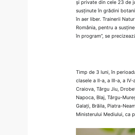
și private din cele 23 de j
susținute în grădini botan
în aer liber. Trainerii Na
România, pentru a susține
în program”, se precizeaz
Timp de 3 luni, în perioada
clasele a II-a, a III-a, a IV
Craiova, Târgu Jiu, Drobe
Napoca, Blaj, Târgu-Mureș,
Galați, Brăila, Piatra-Neam
Ministerului Mediului, ca p