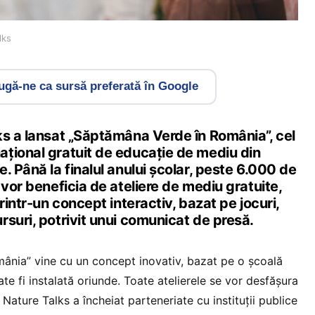
lks
gă-ne ca sursă preferată în Google
ks a lansat „Săptămâna Verde în România”, cel
țional gratuit de educație de mediu din
. Până la finalul anului școlar, peste 6.000 de
 vor beneficia de ateliere de mediu gratuite,
rintr-un concept interactiv, bazat pe jocuri,
suri, potrivit unui comunicat de presă.
ânia” vine cu un concept inovativ, bazat pe o școală
e fi instalată oriunde. Toate atelierele se vor desfășura
, Nature Talks a încheiat parteneriate cu instituții publice