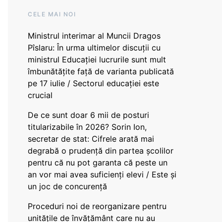
CELE MAI NOI
Ministrul interimar al Muncii Dragos
Pîslaru: În urma ultimelor discuții cu
ministrul Educației lucrurile sunt mult
îmbunătățite față de varianta publicată
pe 17 iulie / Sectorul educației este
crucial
De ce sunt doar 6 mii de posturi
titularizabile în 2026? Sorin Ion,
secretar de stat: Cifrele arată mai
degrabă o prudență din partea școlilor
pentru că nu pot garanta că peste un
an vor mai avea suficienți elevi / Este și
un joc de concurență
Proceduri noi de reorganizare pentru
unitățile de învățământ care nu au