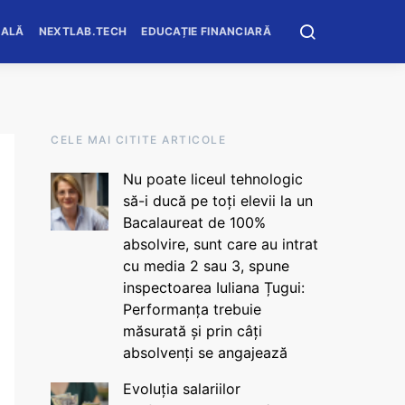
OALĂ
NEXTLAB.TECH
EDUCAȚIE FINANCIARĂ
CELE MAI CITITE ARTICOLE
Nu poate liceul tehnologic
să-i ducă pe toți elevii la un
Bacalaureat de 100%
absolvire, sunt care au intrat
cu media 2 sau 3, spune
inspectoarea Iuliana Țugui:
Performanța trebuie
măsurată și prin câți
absolvenți se angajează
Evoluția salariilor