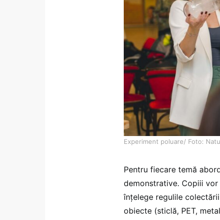
Experiment poluare/ Foto: Natu
Pentru fiecare temă abord
demonstrative. Copiii vor 
înțelege regulile colectări
obiecte (sticlă, PET, metal