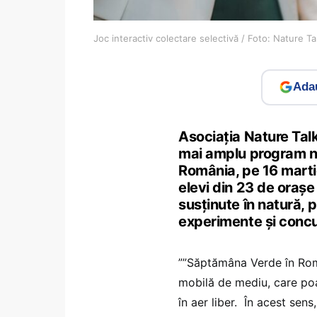
Joc interactiv colectare selectivă / Foto: Nature Ta
Adau
Asociația Nature Tal
mai amplu program na
România, pe 16 martie
elevi din 23 de orașe
susținute în natură, p
experimente și concur
””Săptămâna Verde în Rom
mobilă de mediu, care poat
în aer liber. În acest sens