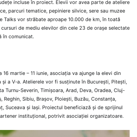
udețe incluse în proiect. Elevii vor avea parte de ateliere
ice, parcuri tematice, pepiniere silvice, sere sau muzee
ture Talks vor străbate aproape 10.000 de km, în toată
 cursuri de mediu elevilor din cele 23 de orașe selectate
ă în comunicat.
 16 martie – 11 iunie, asociația va ajunge la elevi din
-a și a V-a. Atelierele vor fi susținute în București, Pitești,
ta Turnu-Severin, Timișoara, Arad, Deva, Oradea, Cluj-
 Reghin, Sibiu, Brașov, Ploiești, Buzău, Constanța,
ț, Suceava și Iași. Proiectul beneficiază și de sprijinul
artener instituțional, potrivit asociației organizatoare.