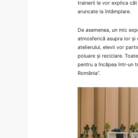
trainerii le vor explica c
aruncate la întâmplare.
De asemenea, un mic expe
atmosferică asupra lor și 
atelierului, elevii vor par
poluare și reciclare. Toat
pentru a încăpea într-un 
România”.