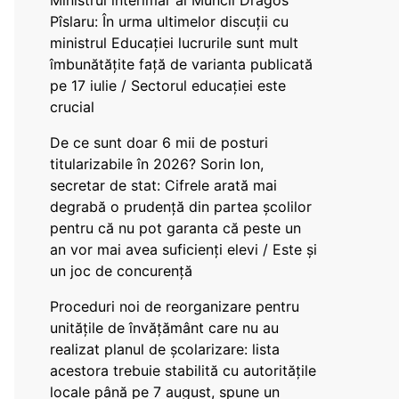
Ministrul interimar al Muncii Dragos
Pîslaru: În urma ultimelor discuții cu
ministrul Educației lucrurile sunt mult
îmbunătățite față de varianta publicată
pe 17 iulie / Sectorul educației este
crucial
De ce sunt doar 6 mii de posturi
titularizabile în 2026? Sorin Ion,
secretar de stat: Cifrele arată mai
degrabă o prudență din partea școlilor
pentru că nu pot garanta că peste un
an vor mai avea suficienți elevi / Este și
un joc de concurență
Proceduri noi de reorganizare pentru
unitățile de învățământ care nu au
realizat planul de școlarizare: lista
acestora trebuie stabilită cu autoritățile
locale până pe 7 august, spune un