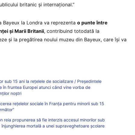
ublicului britanic și internațional.”
la Bayeux la Londra va reprezenta
o punte între
ei și Marii Britanii
, contribuind totodată la
ze și la pregătirea noului muzeu din Bayeux, care își va
or sub 15 ani la rețelele de socializare / Președintele
 în fruntea Europei atunci când vine vorba de
ților noștri
rea rețelelor sociale în Franța pentru minorii sub 15
următor”
reia propunerea să fie interzis accesul minorilor sub
pă înjunghierea mortală a unei supraveghetoare şcolare