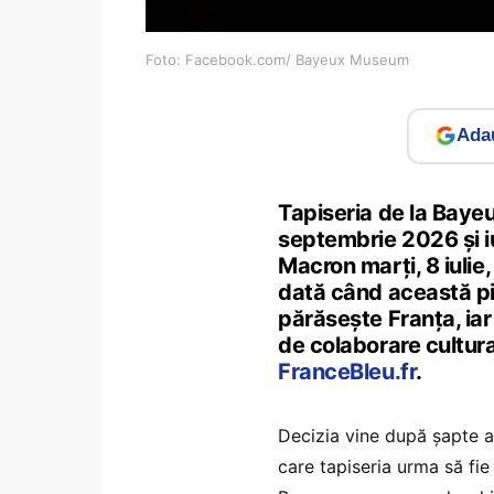
Foto: Facebook.com/ Bayeux Museum
Adau
Tapiseria de la Bayeu
septembrie 2026 și i
Macron marți, 8 iulie,
dată când această pi
părăsește Franța, i
de colaborare cultural
FranceBleu.fr
.
Decizia vine după șapte a
care tapiseria urma să fie