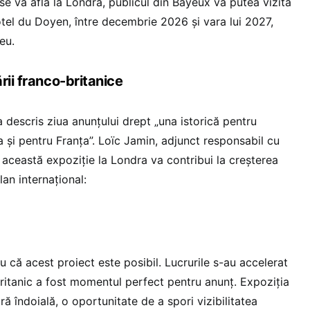
se va afla la Londra, publicul din Bayeux va putea vizita
ôtel du Doyen, între decembrie 2026 și vara lui 2027,
eu.
rii franco-britanice
 descris ziua anunțului drept „una istorică pentru
și pentru Franța”. Loïc Jamin, adjunct responsabil cu
ă această expoziție la Londra va contribui la creșterea
lan internațional:
 că acest proiect este posibil. Lucrurile s-au accelerat
ritanic a fost momentul perfect pentru anunț. Expoziția
ără îndoială, o oportunitate de a spori vizibilitatea