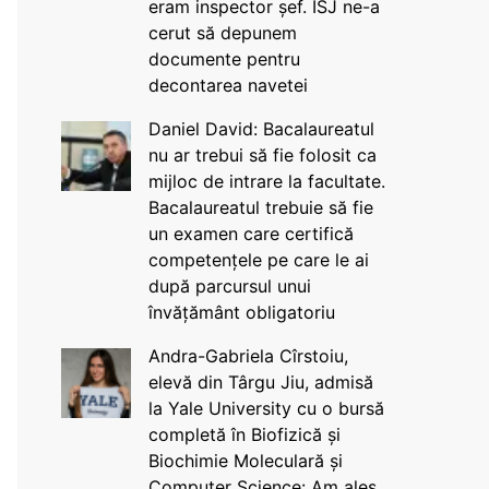
eram inspector șef. ISJ ne-a
cerut să depunem
documente pentru
decontarea navetei
Daniel David: Bacalaureatul
nu ar trebui să fie folosit ca
mijloc de intrare la facultate.
Bacalaureatul trebuie să fie
un examen care certifică
competențele pe care le ai
după parcursul unui
învățământ obligatoriu
Andra-Gabriela Cîrstoiu,
elevă din Târgu Jiu, admisă
la Yale University cu o bursă
completă în Biofizică și
Biochimie Moleculară și
Computer Science: Am ales