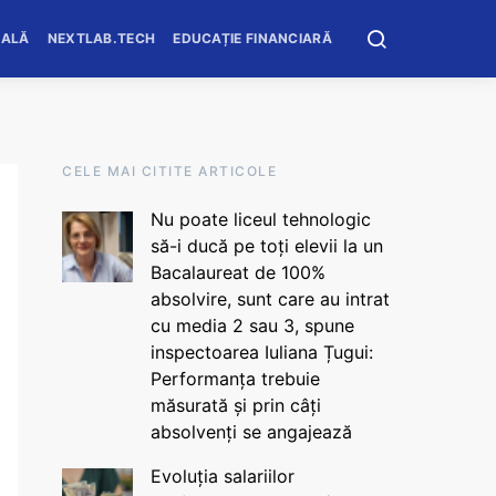
OALĂ
NEXTLAB.TECH
EDUCAȚIE FINANCIARĂ
CELE MAI CITITE ARTICOLE
Nu poate liceul tehnologic
să-i ducă pe toți elevii la un
Bacalaureat de 100%
absolvire, sunt care au intrat
cu media 2 sau 3, spune
inspectoarea Iuliana Țugui:
Performanța trebuie
măsurată și prin câți
absolvenți se angajează
Evoluția salariilor