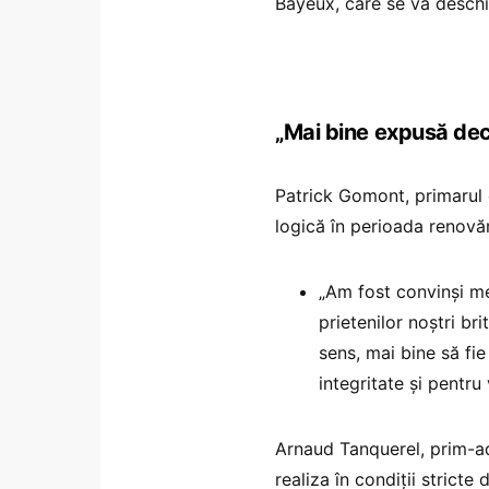
Bayeux, care se va deschi
„Mai bine expusă decâ
Patrick Gomont, primarul 
logică în perioada renovăr
„Am fost convinși me
prietenilor noștri bri
sens, mai bine să fi
integritate și pentru 
Arnaud Tanquerel, prim-adj
realiza în condiții strict