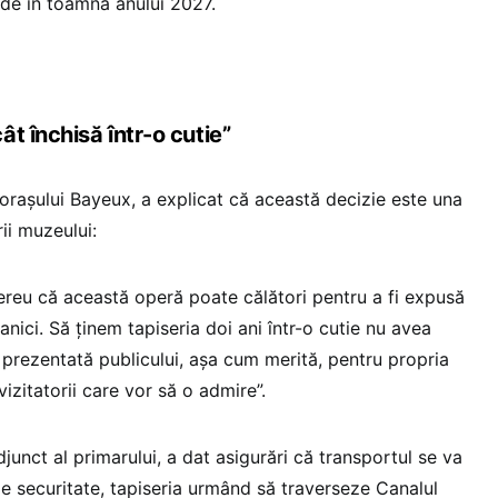
de în toamna anului 2027.
t închisă într-o cutie”
orașului Bayeux, a explicat că această decizie este una
ii muzeului:
reu că această operă poate călători pentru a fi expusă
tanici. Să ținem tapiseria doi ani într-o cutie nu avea
e prezentată publicului, așa cum merită, pentru propria
vizitatorii care vor să o admire”.
unct al primarului, a dat asigurări că transportul se va
e de securitate, tapiseria urmând să traverseze Canalul