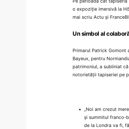
Pe perioada cât tapiseria 
o expoziție imersivă la H
mai scriu Actu și FranceBl
Un simbol al colaboră
Primarul Patrick Gomont a
Bayeux, pentru Normandia 
patrimoniul, a subliniat c
notorietății tapiseriei pe p
„Noi am crezut mereu
și summitul franco-b
de la Londra va fi, f