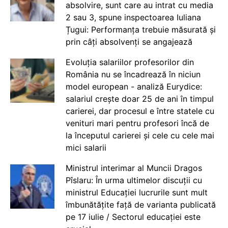
absolvire, sunt care au intrat cu media
2 sau 3, spune inspectoarea Iuliana
Țugui: Performanța trebuie măsurată și
prin câți absolvenți se angajează
Evoluția salariilor profesorilor din
România nu se încadrează în niciun
model european - analiză Eurydice:
salariul crește doar 25 de ani în timpul
carierei, dar procesul e între statele cu
venituri mari pentru profesori încă de
la începutul carierei și cele cu cele mai
mici salarii
Ministrul interimar al Muncii Dragos
Pîslaru: În urma ultimelor discuții cu
ministrul Educației lucrurile sunt mult
îmbunătățite față de varianta publicată
pe 17 iulie / Sectorul educației este