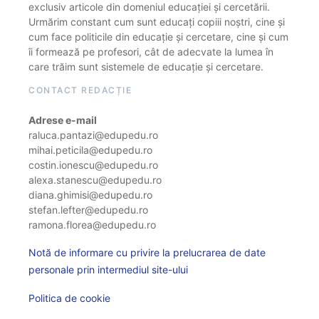
exclusiv articole din domeniul educației și cercetării.
Urmărim constant cum sunt educați copiii noștri, cine și
cum face politicile din educație și cercetare, cine și cum
îi formează pe profesori, cât de adecvate la lumea în
care trăim sunt sistemele de educație și cercetare.
CONTACT REDACȚIE
Adrese e-mail
raluca.pantazi@edupedu.ro
mihai.peticila@edupedu.ro
costin.ionescu@edupedu.ro
alexa.stanescu@edupedu.ro
diana.ghimisi@edupedu.ro
stefan.lefter@edupedu.ro
ramona.florea@edupedu.ro
Notă de informare cu privire la prelucrarea de date
personale prin intermediul site-ului
Politica de cookie