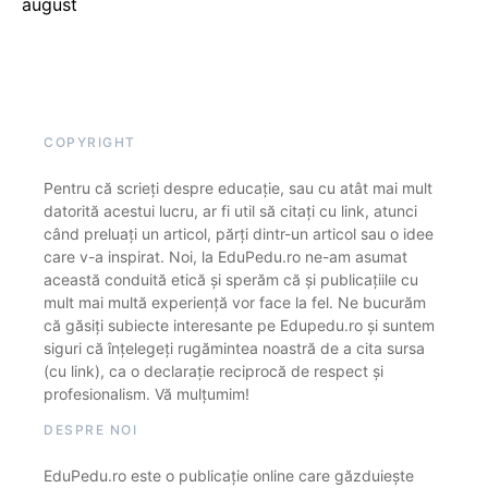
august
COPYRIGHT
Pentru că scrieți despre educație, sau cu atât mai mult
datorită acestui lucru, ar fi util să citați cu link, atunci
când preluați un articol, părți dintr-un articol sau o idee
care v-a inspirat. Noi, la EduPedu.ro ne-am asumat
această conduită etică și sperăm că și publicațiile cu
mult mai multă experiență vor face la fel. Ne bucurăm
că găsiți subiecte interesante pe Edupedu.ro și suntem
siguri că înțelegeți rugămintea noastră de a cita sursa
(cu link), ca o declarație reciprocă de respect și
profesionalism. Vă mulțumim!
DESPRE NOI
EduPedu.ro este o publicație online care găzduiește