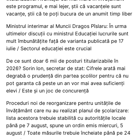
este programul, e mai lejer, știi că vacanțele sunt
vacanţe, știi că te poți bucura de un anumit timp liber
Ministrul interimar al Muncii Dragos Pîslaru: În urma
ultimelor discuții cu ministrul Educației lucrurile sunt
mult îmbunătățite față de varianta publicată pe 17
iulie / Sectorul educației este crucial
De ce sunt doar 6 mii de posturi titularizabile în
2026? Sorin Ion, secretar de stat: Cifrele arată mai
degrabă o prudență din partea școlilor pentru că nu
pot garanta că peste un an vor mai avea suficienți
elevi / Este și un joc de concurență
Proceduri noi de reorganizare pentru unitățile de
învățământ care nu au realizat planul de școlarizare:
lista acestora trebuie stabilită cu autoritățile locale
până pe 7 august, spune un ordin emis miercuri, 5
august / Toate măsurile trebuie încheiate până pe 24