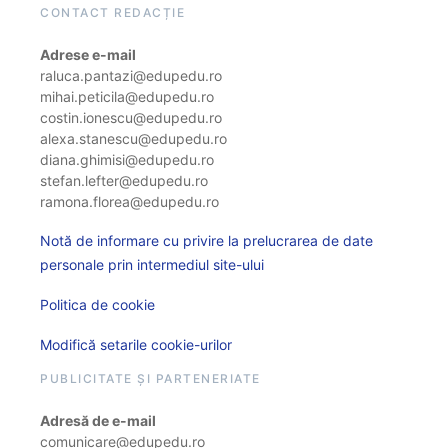
CONTACT REDACȚIE
Adrese e-mail
raluca.pantazi@edupedu.ro
mihai.peticila@edupedu.ro
costin.ionescu@edupedu.ro
alexa.stanescu@edupedu.ro
diana.ghimisi@edupedu.ro
stefan.lefter@edupedu.ro
ramona.florea@edupedu.ro
Notă de informare cu privire la prelucrarea de date
personale prin intermediul site-ului
Politica de cookie
Modifică setarile cookie-urilor
PUBLICITATE ȘI PARTENERIATE
Adresă de e-mail
comunicare@edupedu.ro