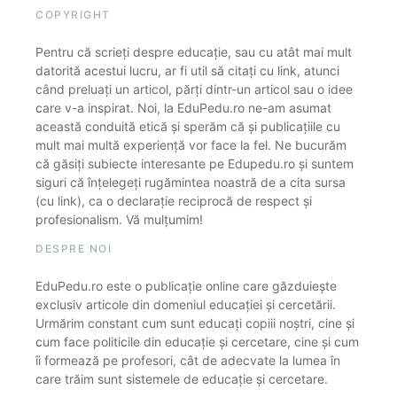
COPYRIGHT
Pentru că scrieți despre educație, sau cu atât mai mult
datorită acestui lucru, ar fi util să citați cu link, atunci
când preluați un articol, părți dintr-un articol sau o idee
care v-a inspirat. Noi, la EduPedu.ro ne-am asumat
această conduită etică și sperăm că și publicațiile cu
mult mai multă experiență vor face la fel. Ne bucurăm
că găsiți subiecte interesante pe Edupedu.ro și suntem
siguri că înțelegeți rugămintea noastră de a cita sursa
(cu link), ca o declarație reciprocă de respect și
profesionalism. Vă mulțumim!
DESPRE NOI
EduPedu.ro este o publicație online care găzduiește
exclusiv articole din domeniul educației și cercetării.
Urmărim constant cum sunt educați copiii noștri, cine și
cum face politicile din educație și cercetare, cine și cum
îi formează pe profesori, cât de adecvate la lumea în
care trăim sunt sistemele de educație și cercetare.