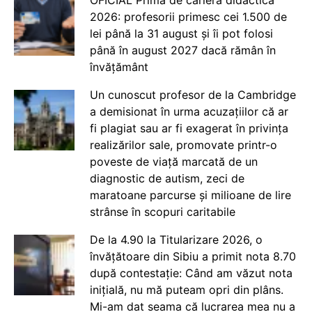
OFICIAL Prima de carieră didactică
2026: profesorii primesc cei 1.500 de
lei până la 31 august și îi pot folosi
până în august 2027 dacă rămân în
învățământ
Un cunoscut profesor de la Cambridge
a demisionat în urma acuzațiilor că ar
fi plagiat sau ar fi exagerat în privința
realizărilor sale, promovate printr-o
poveste de viață marcată de un
diagnostic de autism, zeci de
maratoane parcurse și milioane de lire
strânse în scopuri caritabile
De la 4.90 la Titularizare 2026, o
învățătoare din Sibiu a primit nota 8.70
după contestație: Când am văzut nota
inițială, nu mă puteam opri din plâns.
Mi-am dat seama că lucrarea mea nu a