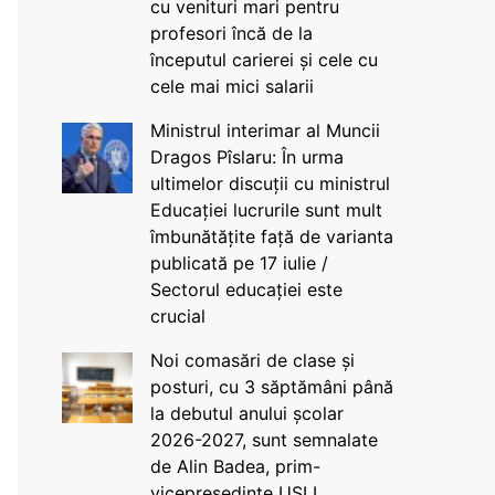
cu venituri mari pentru
profesori încă de la
începutul carierei și cele cu
cele mai mici salarii
Ministrul interimar al Muncii
Dragos Pîslaru: În urma
ultimelor discuții cu ministrul
Educației lucrurile sunt mult
îmbunătățite față de varianta
publicată pe 17 iulie /
Sectorul educației este
crucial
Noi comasări de clase și
posturi, cu 3 săptămâni până
la debutul anului școlar
2026-2027, sunt semnalate
de Alin Badea, prim-
vicepreședinte USLI