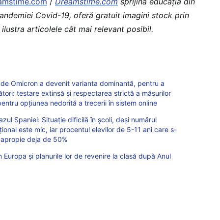
amstime.com
/
Dreamstime.com
sprijină educaţia din
pandemiei Covid-19, oferă gratuit imagini stock prin
ilustra articolele cât mai relevant posibil.
unde Omicron a devenit varianta dominantă, pentru a
ori: testare extinsă și respectarea strictă a măsurilor
pentru opțiunea nedorită a trecerii în sistem online
l Spaniei: Situație dificilă în școli, deși numărul
țional este mic, iar procentul elevilor de 5-11 ani care s-
 apropie deja de 50%
n Europa și planurile lor de revenire la clasă după Anul