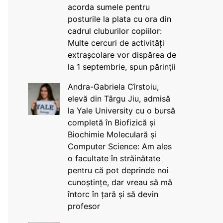
acorda sumele pentru
posturile la plata cu ora din
cadrul cluburilor copiilor:
Multe cercuri de activități
extrașcolare vor dispărea de
la 1 septembrie, spun părinții
Andra-Gabriela Cîrstoiu,
elevă din Târgu Jiu, admisă
la Yale University cu o bursă
completă în Biofizică și
Biochimie Moleculară și
Computer Science: Am ales
o facultate în străinătate
pentru că pot deprinde noi
cunoștințe, dar vreau să mă
întorc în țară și să devin
profesor