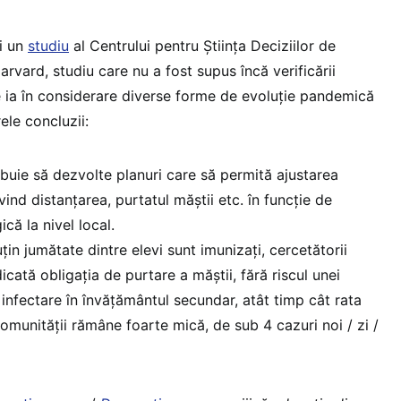
i un
studiu
al Centrului pentru Știința Deciziilor de
arvard, studiu care nu a fost supus încă verificării
e ia în considerare diverse forme de evoluție pandemică
ele concluzii:
rebuie să dezvolte planuri care să permită ajustarea
ivind distanțarea, purtatul măștii etc. în funcție de
că la nivel local.
uțin jumătate dintre elevi sunt imunizați, cercetătorii
dicată obligația de purtare a măștii, fără riscul unei
e infectare în învățământul secundar, atât timp cât rata
l comunității rămâne foarte mică, de sub 4 cazuri noi / zi /