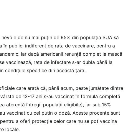
r fi nevoie de nu mai puțin de 95% din populația SUA să
 în public, indiferent de rata de vaccinare, pentru a
pandemic. Iar dacă americanii renunță complet la mască
se vaccinează, rata de infectare s-ar dubla până la
, în condițiile specifice din această țară.
oficiale care arată că, până acum, peste jumătate dintre
 vârste de 12-17 ani s-au vaccinat în formulă completă
a aferentă întregii populații eligibile), iar sub 15%
s-au vaccinat cu cel puțin o doză. Aceste procente sunt
 pentru a oferi protecție celor care nu se pot vaccina
e locale.