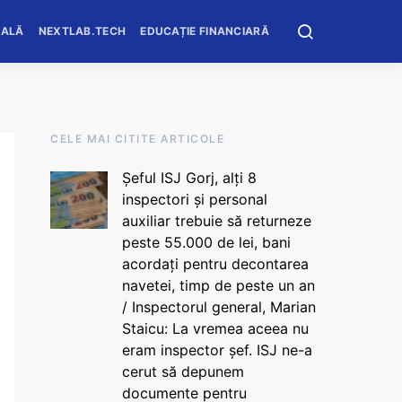
OALĂ
NEXTLAB.TECH
EDUCAȚIE FINANCIARĂ
CELE MAI CITITE ARTICOLE
Șeful ISJ Gorj, alți 8
inspectori și personal
auxiliar trebuie să returneze
peste 55.000 de lei, bani
acordați pentru decontarea
navetei, timp de peste un an
/ Inspectorul general, Marian
Staicu: La vremea aceea nu
eram inspector șef. ISJ ne-a
cerut să depunem
documente pentru