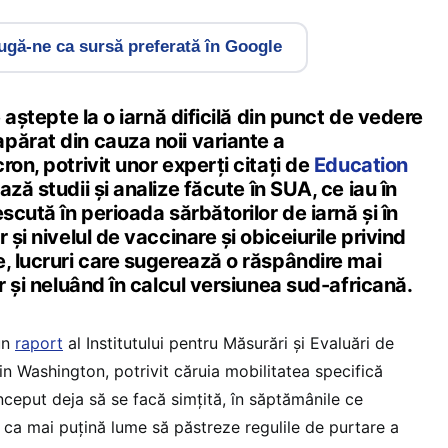
gă-ne ca sursă preferată în Google
e aștepte la o iarnă dificilă din punct de vedere
părat din cauza noii variante a
ron, potrivit unor experți citați de
Education
ează studii și analize făcute în SUA, ce iau în
scută în perioada sărbătorilor de iarnă și în
 și nivelul de vaccinare și obiceiurile privind
, lucruri care sugerează o răspândire mai
ar și neluând în calcul versiunea sud-africană.
 un
raport
al Institutului pentru Măsurări și Evaluări de
din Washington, potrivit căruia mobilitatea specifică
nceput deja să se facă simțită, în săptămânile ce
 ca mai puțină lume să păstreze regulile de purtare a