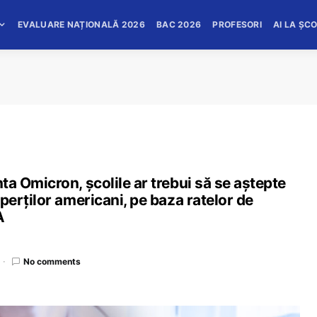
EVALUARE NAȚIONALĂ 2026
BAC 2026
PROFESORI
AI LA ȘC
anta Omicron, școlile ar trebui să se aștepte
experților americani, pe baza ratelor de
A
No comments