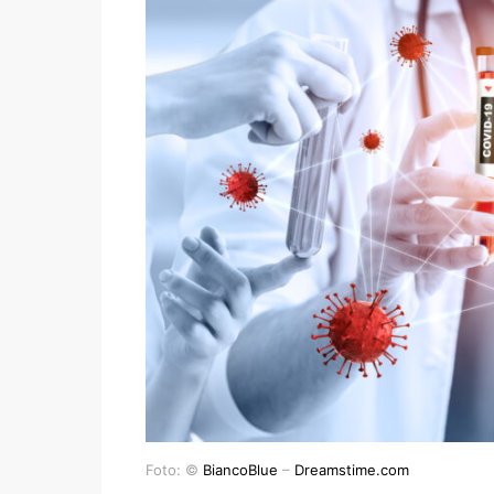
Foto: ©
BiancoBlue
–
Dreamstime.com