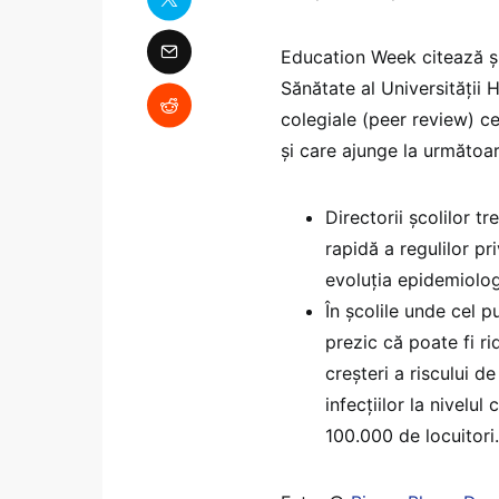
Education Week citează ș
Sănătate al Universității H
colegiale (peer review) c
și care ajunge la următoar
Directorii școlilor t
rapidă a regulilor pr
evoluția epidemiologi
În școlile unde cel p
prezic că poate fi ri
creșteri a riscului d
infecțiilor la nivelu
100.000 de locuitori.