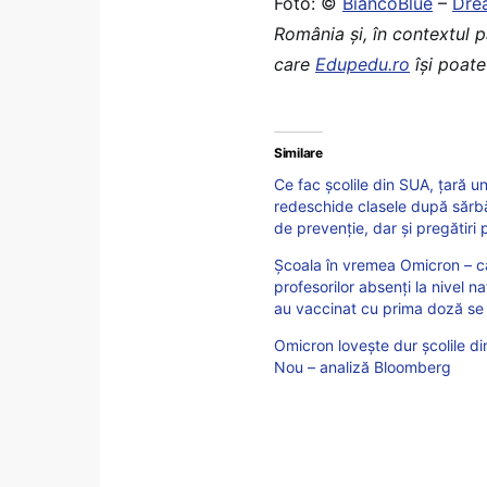
Foto: ©
BiancoBlue
–
Dre
România şi, în contextul 
care
Edupedu.ro
îşi poate 
Similare
Ce fac școlile din SUA, țară 
redeschide clasele după sărbăt
de prevenție, dar și pregătiri 
Școala în vremea Omicron – cazu
profesorilor absenți la nivel na
au vaccinat cu prima doză se
Omicron lovește dur școlile di
Nou – analiză Bloomberg