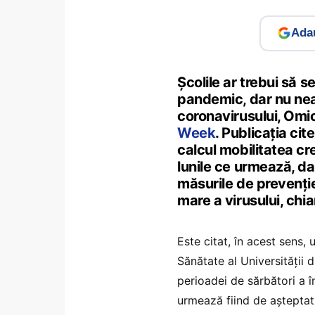
Adau
Școlile ar trebui să s
pandemic, dar nu nea
coronavirusului, Omic
Week
. Publicația cit
calcul mobilitatea cre
lunile ce urmează, dar
măsurile de prevenție
mare a virusului, chi
Este citat, în acest sens,
Sănătate al Universității 
perioadei de sărbători a î
urmează fiind de așteptat