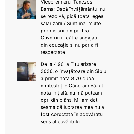
Vicepremierul Tanczos
Barna: Dacă învățământul nu
se rezolvă, pică toată legea
salarizării / Sunt mai multe
promisiuni din partea
Guvernului către angajații
din educație și nu par a fi
respectate
De la 4.90 la Titularizare
2026, o învățătoare din Sibiu
a primit nota 8.70 după
contestație: Când am văzut
nota inițială, nu mă puteam
opri din plâns. Mi-am dat
seama că lucrarea mea nu a
fost corectată în adevăratul
sens al cuvântului