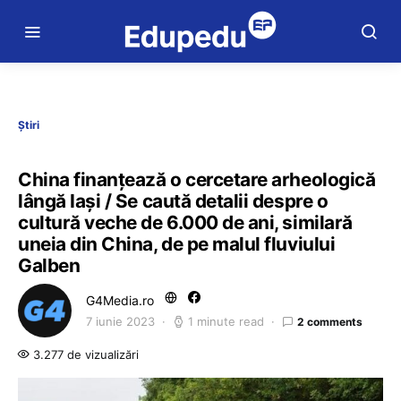
Știri
China finanțează o cercetare arheologică
lângă Iași / Se caută detalii despre o
cultură veche de 6.000 de ani, similară
uneia din China, de pe malul fluviului
Galben
G4Media.ro
7 iunie 2023
1 minute read
2 comments
3.277 de vizualizări