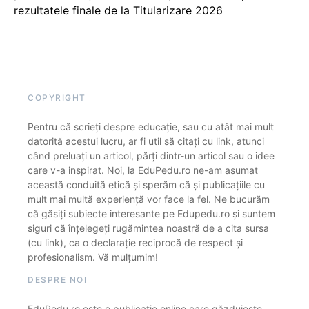
rezultatele finale de la Titularizare 2026
COPYRIGHT
Pentru că scrieți despre educație, sau cu atât mai mult
datorită acestui lucru, ar fi util să citați cu link, atunci
când preluați un articol, părți dintr-un articol sau o idee
care v-a inspirat. Noi, la EduPedu.ro ne-am asumat
această conduită etică și sperăm că și publicațiile cu
mult mai multă experiență vor face la fel. Ne bucurăm
că găsiți subiecte interesante pe Edupedu.ro și suntem
siguri că înțelegeți rugămintea noastră de a cita sursa
(cu link), ca o declarație reciprocă de respect și
profesionalism. Vă mulțumim!
DESPRE NOI
EduPedu.ro este o publicație online care găzduiește