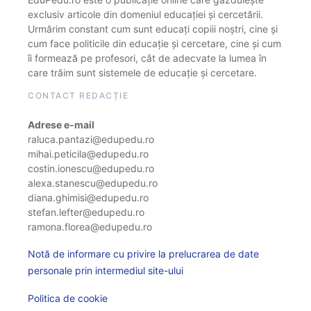
exclusiv articole din domeniul educației și cercetării.
Urmărim constant cum sunt educați copiii noștri, cine și
cum face politicile din educație și cercetare, cine și cum
îi formează pe profesori, cât de adecvate la lumea în
care trăim sunt sistemele de educație și cercetare.
CONTACT REDACȚIE
Adrese e-mail
raluca.pantazi@edupedu.ro
mihai.peticila@edupedu.ro
costin.ionescu@edupedu.ro
alexa.stanescu@edupedu.ro
diana.ghimisi@edupedu.ro
stefan.lefter@edupedu.ro
ramona.florea@edupedu.ro
Notă de informare cu privire la prelucrarea de date
personale prin intermediul site-ului
Politica de cookie