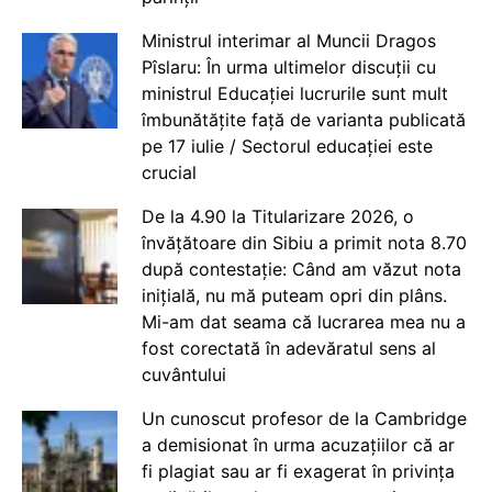
Ministrul interimar al Muncii Dragos
Pîslaru: În urma ultimelor discuții cu
ministrul Educației lucrurile sunt mult
îmbunătățite față de varianta publicată
pe 17 iulie / Sectorul educației este
crucial
De la 4.90 la Titularizare 2026, o
învățătoare din Sibiu a primit nota 8.70
după contestație: Când am văzut nota
inițială, nu mă puteam opri din plâns.
Mi-am dat seama că lucrarea mea nu a
fost corectată în adevăratul sens al
cuvântului
Un cunoscut profesor de la Cambridge
a demisionat în urma acuzațiilor că ar
fi plagiat sau ar fi exagerat în privința