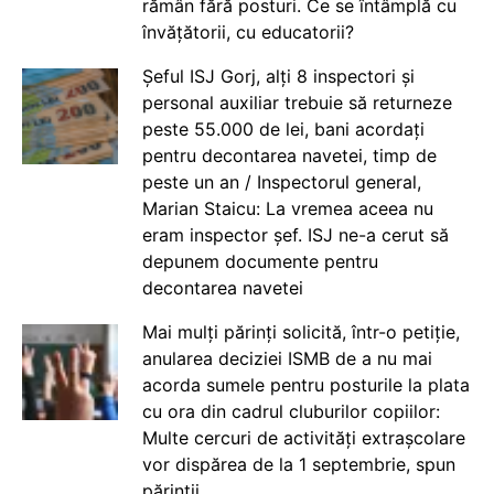
rămân fără posturi. Ce se întâmplă cu
învățătorii, cu educatorii?
Șeful ISJ Gorj, alți 8 inspectori și
personal auxiliar trebuie să returneze
peste 55.000 de lei, bani acordați
pentru decontarea navetei, timp de
peste un an / Inspectorul general,
Marian Staicu: La vremea aceea nu
eram inspector șef. ISJ ne-a cerut să
depunem documente pentru
decontarea navetei
Mai mulți părinți solicită, într-o petiție,
anularea deciziei ISMB de a nu mai
acorda sumele pentru posturile la plata
cu ora din cadrul cluburilor copiilor:
Multe cercuri de activități extrașcolare
vor dispărea de la 1 septembrie, spun
părinții