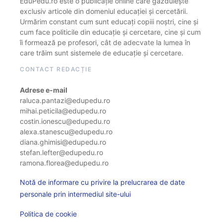
EduPedu.ro este o publicație online care găzduiește
exclusiv articole din domeniul educației și cercetării.
Urmărim constant cum sunt educați copiii noștri, cine și
cum face politicile din educație și cercetare, cine și cum
îi formează pe profesori, cât de adecvate la lumea în
care trăim sunt sistemele de educație și cercetare.
CONTACT REDACȚIE
Adrese e-mail
raluca.pantazi@edupedu.ro
mihai.peticila@edupedu.ro
costin.ionescu@edupedu.ro
alexa.stanescu@edupedu.ro
diana.ghimisi@edupedu.ro
stefan.lefter@edupedu.ro
ramona.florea@edupedu.ro
Notă de informare cu privire la prelucrarea de date
personale prin intermediul site-ului
Politica de cookie