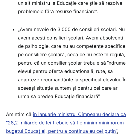
un alt ministru la Educaţie care ştie să rezolve
problemele fără resurse financiare”.
„Avem nevoie de 3.000 de consilieri şcolari. Nu
avem aceşti consilieri şcolari. Avem absolvenţi
de psihologie, care nu au competenţe specifice
pe consiliere şcolară, ceea ce nu este în regulă,
pentru că un consilier şcolar trebuie să îndrume
elevul pentru oferta educaţională, rute, să
adapteze recomandările la specificul elevului. În
aceeaşi situaţie suntem şi pentru cei care ar
urma să predea Educaţie financiară”.
Amintim că
în ianuarie ministrul Cîmpeanu declara că
“28,2 miliarde de lei trebuie să fie minim minimorum
bugetul Educației, pentru a continua eu cel puțin”
,