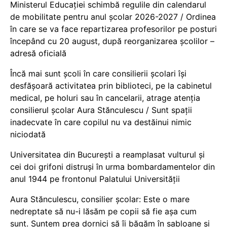
Ministerul Educației schimbă regulile din calendarul
de mobilitate pentru anul școlar 2026-2027 / Ordinea
în care se va face repartizarea profesorilor pe posturi
începând cu 20 august, după reorganizarea școlilor –
adresă oficială
Încă mai sunt școli în care consilierii școlari își
desfășoară activitatea prin biblioteci, pe la cabinetul
medical, pe holuri sau în cancelarii, atrage atenția
consilierul școlar Aura Stănculescu / Sunt spații
inadecvate în care copilul nu va destăinui nimic
niciodată
Universitatea din București a reamplasat vulturul și
cei doi grifoni distruși în urma bombardamentelor din
anul 1944 pe frontonul Palatului Universității
Aura Stănculescu, consilier școlar: Este o mare
nedreptate să nu-i lăsăm pe copii să fie așa cum
sunt. Suntem prea dornici să îi băgăm în șabloane și