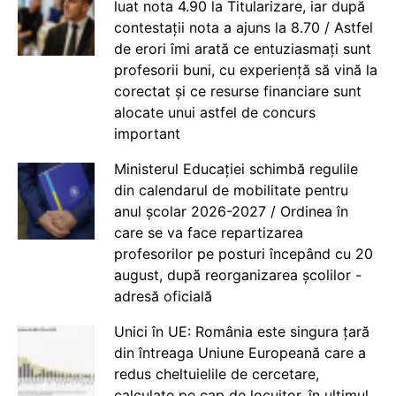
luat nota 4.90 la Titularizare, iar după
contestații nota a ajuns la 8.70 / Astfel
de erori îmi arată ce entuziasmați sunt
profesorii buni, cu experiență să vină la
corectat și ce resurse financiare sunt
alocate unui astfel de concurs
important
Ministerul Educației schimbă regulile
din calendarul de mobilitate pentru
anul școlar 2026-2027 / Ordinea în
care se va face repartizarea
profesorilor pe posturi începând cu 20
august, după reorganizarea școlilor -
adresă oficială
Unici în UE: România este singura țară
din întreaga Uniune Europeană care a
redus cheltuielile de cercetare,
calculate pe cap de locuitor, în ultimul