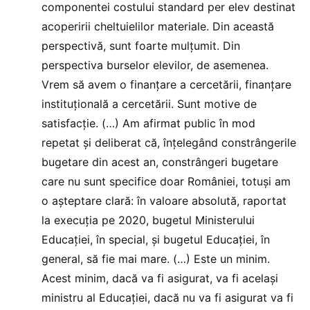
componentei costului standard per elev destinat
acoperirii cheltuielilor materiale. Din această
perspectivă, sunt foarte mulţumit. Din
perspectiva burselor elevilor, de asemenea.
Vrem să avem o finanţare a cercetării, finanţare
instituţională a cercetării. Sunt motive de
satisfacţie. (…) Am afirmat public în mod
repetat şi deliberat că, înţelegând constrângerile
bugetare din acest an, constrângeri bugetare
care nu sunt specifice doar României, totuşi am
o aşteptare clară: în valoare absolută, raportat
la execuţia pe 2020, bugetul Ministerului
Educaţiei, în special, şi bugetul Educaţiei, în
general, să fie mai mare. (…) Este un minim.
Acest minim, dacă va fi asigurat, va fi acelaşi
ministru al Educaţiei, dacă nu va fi asigurat va fi