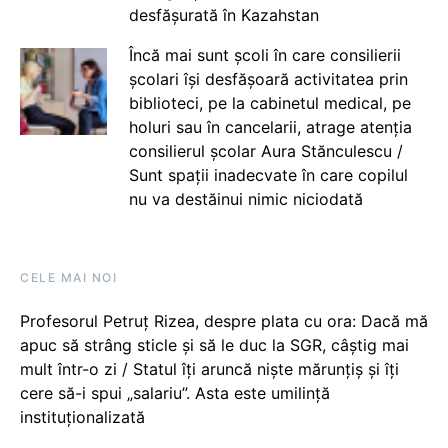
desfășurată în Kazahstan
Încă mai sunt școli în care consilierii
școlari își desfășoară activitatea prin
biblioteci, pe la cabinetul medical, pe
holuri sau în cancelarii, atrage atenția
consilierul școlar Aura Stănculescu /
Sunt spații inadecvate în care copilul
nu va destăinui nimic niciodată
CELE MAI NOI
Profesorul Petruț Rizea, despre plata cu ora: Dacă mă
apuc să strâng sticle și să le duc la SGR, câștig mai
mult într-o zi / Statul îți aruncă niște mărunțiș și îți
cere să-i spui „salariu”. Asta este umilință
instituționalizată