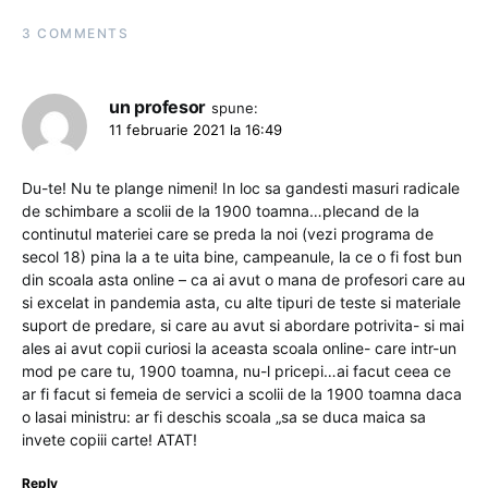
3 COMMENTS
un profesor
spune:
11 februarie 2021 la 16:49
Du-te! Nu te plange nimeni! In loc sa gandesti masuri radicale
de schimbare a scolii de la 1900 toamna…plecand de la
continutul materiei care se preda la noi (vezi programa de
secol 18) pina la a te uita bine, campeanule, la ce o fi fost bun
din scoala asta online – ca ai avut o mana de profesori care au
si excelat in pandemia asta, cu alte tipuri de teste si materiale
suport de predare, si care au avut si abordare potrivita- si mai
ales ai avut copii curiosi la aceasta scoala online- care intr-un
mod pe care tu, 1900 toamna, nu-l pricepi…ai facut ceea ce
ar fi facut si femeia de servici a scolii de la 1900 toamna daca
o lasai ministru: ar fi deschis scoala „sa se duca maica sa
invete copiii carte! ATAT!
Reply