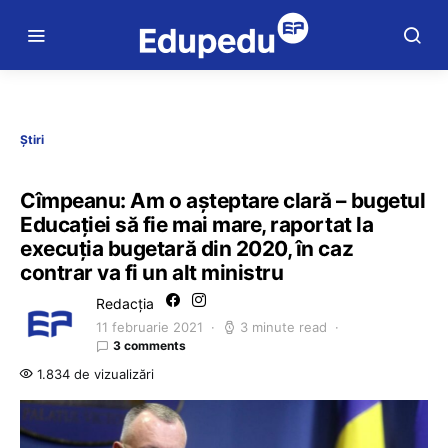
Știri
Cîmpeanu: Am o așteptare clară – bugetul
Educației să fie mai mare, raportat la
execuția bugetară din 2020, în caz
contrar va fi un alt ministru
Redacția
11 februarie 2021
3 minute read
3 comments
1.834 de vizualizări