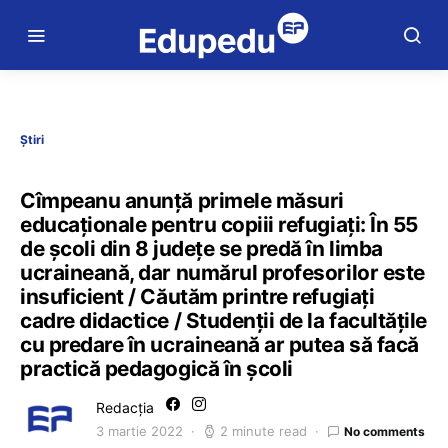
Știri
Cîmpeanu anunță primele măsuri
educaționale pentru copiii refugiați: În 55
de școli din 8 județe se predă în limba
ucraineană, dar numărul profesorilor este
insuficient / Căutăm printre refugiați
cadre didactice / Studenții de la facultățile
cu predare în ucraineană ar putea să facă
practică pedagogică în școli
Redacția
3 martie 2022
2 minute read
No comments