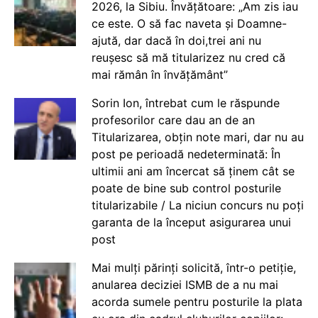
2026, la Sibiu. Învățătoare: „Am zis iau
ce este. O să fac naveta și Doamne-
ajută, dar dacă în doi,trei ani nu
reușesc să mă titularizez nu cred că
mai rămân în învățământ”
Sorin Ion, întrebat cum le răspunde
profesorilor care dau an de an
Titularizarea, obțin note mari, dar nu au
post pe perioadă nedeterminată: În
ultimii ani am încercat să ținem cât se
poate de bine sub control posturile
titularizabile / La niciun concurs nu poți
garanta de la început asigurarea unui
post
Mai mulți părinți solicită, într-o petiție,
anularea deciziei ISMB de a nu mai
acorda sumele pentru posturile la plata