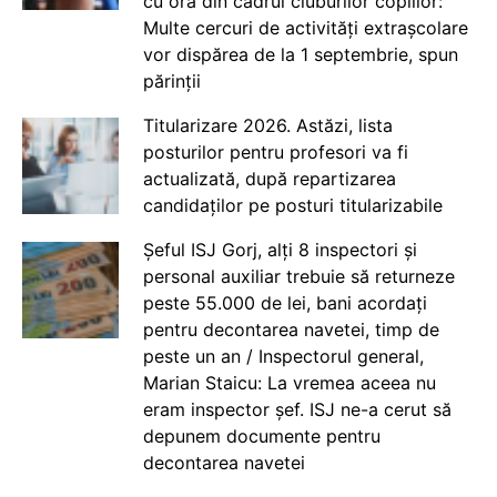
cu ora din cadrul cluburilor copiilor:
Multe cercuri de activități extrașcolare
vor dispărea de la 1 septembrie, spun
părinții
Titularizare 2026. Astăzi, lista
posturilor pentru profesori va fi
actualizată, după repartizarea
candidaților pe posturi titularizabile
Șeful ISJ Gorj, alți 8 inspectori și
personal auxiliar trebuie să returneze
peste 55.000 de lei, bani acordați
pentru decontarea navetei, timp de
peste un an / Inspectorul general,
Marian Staicu: La vremea aceea nu
eram inspector șef. ISJ ne-a cerut să
depunem documente pentru
decontarea navetei