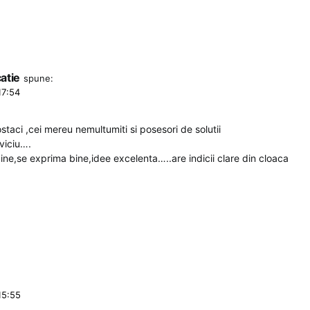
atie
spune:
17:54
postaci ,cei mereu nemultumiti si posesori de solutii
viciu….
bine,se exprima bine,idee excelenta…..are indicii clare din cloaca
15:55