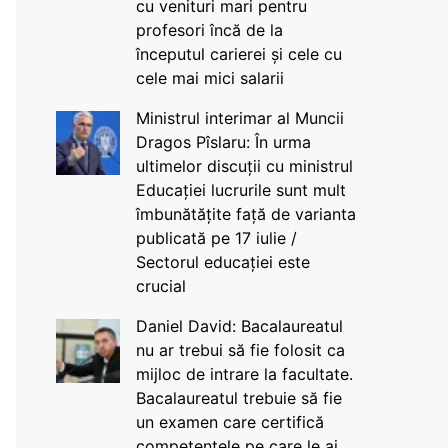
cu venituri mari pentru
profesori încă de la
începutul carierei și cele cu
cele mai mici salarii
Ministrul interimar al Muncii
Dragos Pîslaru: În urma
ultimelor discuții cu ministrul
Educației lucrurile sunt mult
îmbunătățite față de varianta
publicată pe 17 iulie /
Sectorul educației este
crucial
Daniel David: Bacalaureatul
nu ar trebui să fie folosit ca
mijloc de intrare la facultate.
Bacalaureatul trebuie să fie
un examen care certifică
competențele pe care le ai