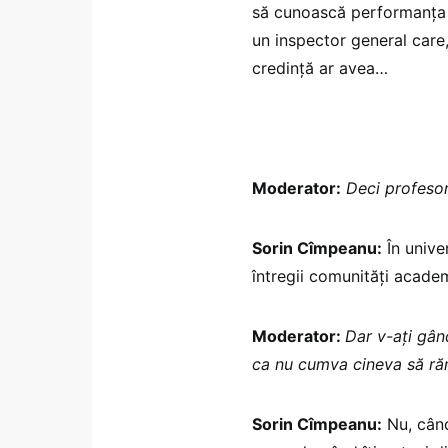
să cunoască performanța c
un inspector general care,
credință ar avea…
Moderator:
Deci profesor
Sorin Cîmpeanu:
În unive
întregii comunități acade
Moderator:
Dar v-ați gând
ca nu cumva cineva să ră
Sorin Cîmpeanu:
Nu, când 