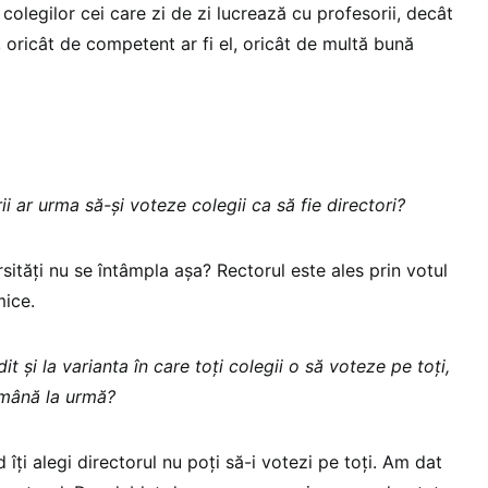
olegilor cei care zi de zi lucrează cu profesorii, decât
 oricât de competent ar fi el, oricât de multă bună
ii ar urma să-și voteze colegii ca să fie directori?
rsități nu se întâmpla așa? Rectorul este ales prin votul
mice.
it și la varianta în care toți colegii o să voteze pe toți,
mână la urmă?
îți alegi directorul nu poți să-i votezi pe toți. Am dat