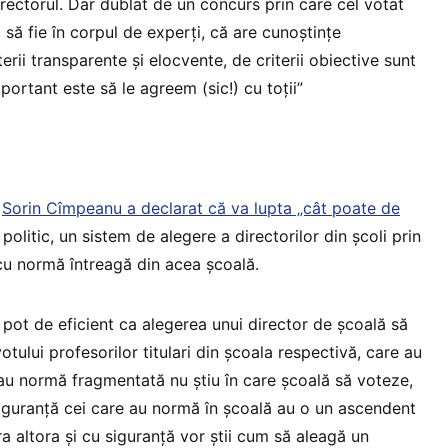
rectorul. Dar dublat de un concurs prin care cel votat
să fie în corpul de experți, că are cunoștințe
erii transparente și elocvente, de criterii obiective sunt
portant este să le agreem (sic!) cu toții”
a
Sorin Cîmpeanu a declarat că va lupta „cât poate de
politic, un sistem de alegere a directorilor din școli prin
i cu normă întreagă din acea școală.
 pot de eficient ca alegerea unui director de școală să
otului profesorilor titulari din școala respectivă, care au
au normă fragmentată nu știu în care școală să voteze,
iguranță cei care au normă în școală au o un ascendent
ra altora și cu siguranță vor știi cum să aleagă un