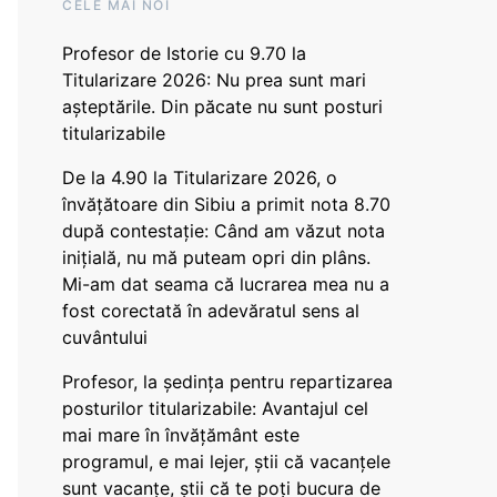
CELE MAI NOI
Profesor de Istorie cu 9.70 la
Titularizare 2026: Nu prea sunt mari
așteptările. Din păcate nu sunt posturi
titularizabile
De la 4.90 la Titularizare 2026, o
învățătoare din Sibiu a primit nota 8.70
după contestație: Când am văzut nota
inițială, nu mă puteam opri din plâns.
Mi-am dat seama că lucrarea mea nu a
fost corectată în adevăratul sens al
cuvântului
Profesor, la ședința pentru repartizarea
posturilor titularizabile: Avantajul cel
mai mare în învățământ este
programul, e mai lejer, știi că vacanțele
sunt vacanţe, știi că te poți bucura de