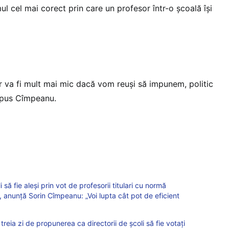
l cel mai corect prin care un profesor într-o școală își
r va fi mult mai mic dacă vom reuși să impunem, politic
 spus Cîmpeanu.
să fie aleși prin vot de profesorii titulari cu normă
e, anunță Sorin Cîmpeanu: „Voi lupta cât pot de eficient
reia zi de propunerea ca directorii de școli să fie votați