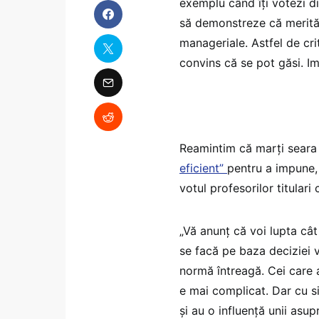
exemplu când îți votezi di
să demonstreze că merită 
manageriale. Astfel de crit
convins că se pot găsi. Im
Reamintim că marți sear
eficient”
pentru a impune, 
votul profesorilor titular
„Vă anunț că voi lupta cât
se facă pe baza deciziei v
normă întreagă. Cei care 
e mai complicat. Dar cu s
și au o influență unii asup