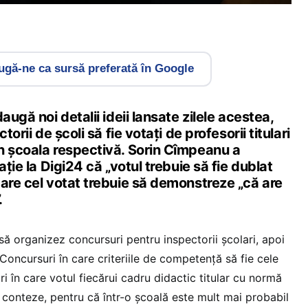
gă-ne ca sursă preferată în Google
augă noi detalii ideii lansate zilele acestea,
torii de școli să fie votați de profesorii titulari
n școala respectivă. Sorin Cîmpeanu a
ație la Digi24 că „votul trebuie să fie dublat
care cel votat trebuie să demonstreze „că are
.
ă organizez concursuri pentru inspectorii școlari, apoi
 Concursuri în care criteriile de competență să fie cele
 în care votul fiecărui cadru didactic titular cu normă
 conteze, pentru că într-o școală este mult mai probabil