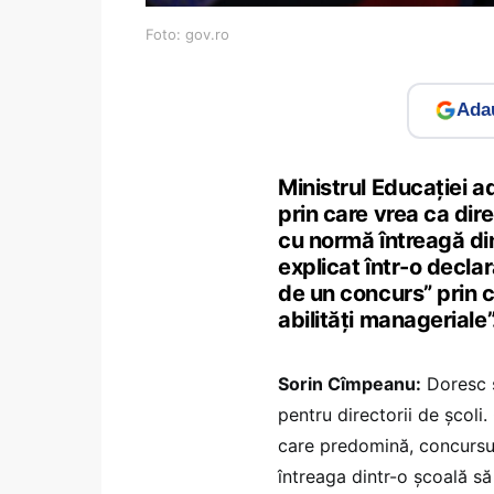
Foto: gov.ro
Adau
Ministrul Educației ad
prin care vrea ca direc
cu normă întreagă di
explicat într-o declar
de un concurs” prin 
abilități manageriale”
Sorin Cîmpeanu:
Doresc s
pentru directorii de școli.
care predomină, concursuri
întreaga dintr-o școală să