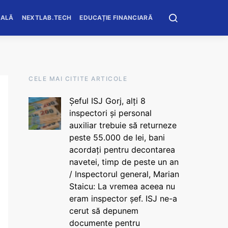
OALĂ
NEXTLAB.TECH
EDUCAȚIE FINANCIARĂ
CELE MAI CITITE ARTICOLE
Șeful ISJ Gorj, alți 8
inspectori și personal
auxiliar trebuie să returneze
peste 55.000 de lei, bani
acordați pentru decontarea
navetei, timp de peste un an
/ Inspectorul general, Marian
Staicu: La vremea aceea nu
eram inspector șef. ISJ ne-a
cerut să depunem
documente pentru