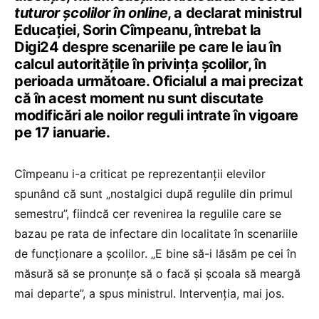
tuturor școlilor în online
, a declarat ministrul
Educației, Sorin Cîmpeanu, întrebat la
Digi24 despre scenariile pe care le iau în
calcul autoritățile în privința școlilor, în
perioada următoare. Oficialul a mai precizat
că în acest moment nu sunt discutate
modificări ale noilor reguli intrate în vigoare
pe 17 ianuarie.
Cîmpeanu i-a criticat pe reprezentanții elevilor
spunând că sunt „nostalgici după regulile din primul
semestru”, fiindcă cer revenirea la regulile care se
bazau pe rata de infectare din localitate în scenariile
de funcționare a școlilor. „
E bine să-i lăsăm pe cei în
măsură să se pronunțe să o facă și școala să meargă
mai departe”, a spus ministrul. Intervenția, mai jos.