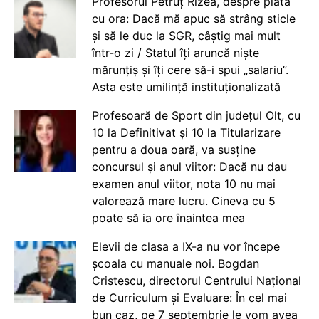
Profesorul Petruț Rizea, despre plata
cu ora: Dacă mă apuc să strâng sticle
și să le duc la SGR, câștig mai mult
într-o zi / Statul îți aruncă niște
mărunțiș și îți cere să-i spui „salariu”.
Asta este umilință instituționalizată
Profesoară de Sport din județul Olt, cu
10 la Definitivat și 10 la Titularizare
pentru a doua oară, va susține
concursul și anul viitor: Dacă nu dau
examen anul viitor, nota 10 nu mai
valorează mare lucru. Cineva cu 5
poate să ia ore înaintea mea
Elevii de clasa a IX-a nu vor începe
școala cu manuale noi. Bogdan
Cristescu, directorul Centrului Național
de Curriculum și Evaluare: În cel mai
bun caz, pe 7 septembrie le vom avea