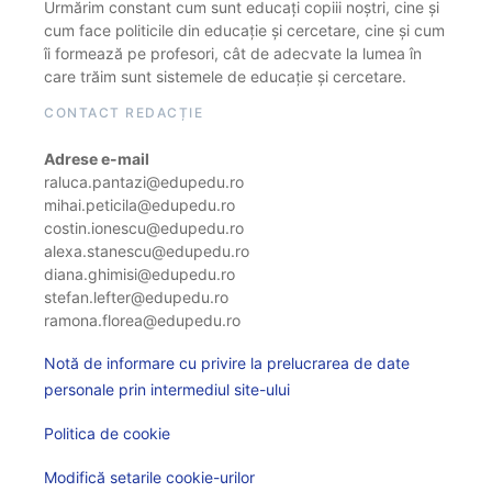
Urmărim constant cum sunt educați copiii noștri, cine și
cum face politicile din educație și cercetare, cine și cum
îi formează pe profesori, cât de adecvate la lumea în
care trăim sunt sistemele de educație și cercetare.
CONTACT REDACȚIE
Adrese e-mail
raluca.pantazi@edupedu.ro
mihai.peticila@edupedu.ro
costin.ionescu@edupedu.ro
alexa.stanescu@edupedu.ro
diana.ghimisi@edupedu.ro
stefan.lefter@edupedu.ro
ramona.florea@edupedu.ro
Notă de informare cu privire la prelucrarea de date
personale prin intermediul site-ului
Politica de cookie
Modifică setarile cookie-urilor