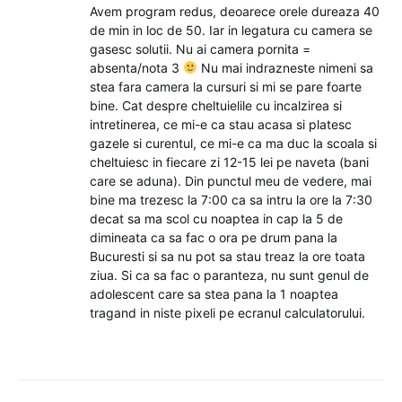
Avem program redus, deoarece orele dureaza 40
de min in loc de 50. Iar in legatura cu camera se
gasesc solutii. Nu ai camera pornita =
absenta/nota 3
Nu mai indrazneste nimeni sa
stea fara camera la cursuri si mi se pare foarte
bine. Cat despre cheltuielile cu incalzirea si
intretinerea, ce mi-e ca stau acasa si platesc
gazele si curentul, ce mi-e ca ma duc la scoala si
cheltuiesc in fiecare zi 12-15 lei pe naveta (bani
care se aduna). Din punctul meu de vedere, mai
bine ma trezesc la 7:00 ca sa intru la ore la 7:30
decat sa ma scol cu noaptea in cap la 5 de
dimineata ca sa fac o ora pe drum pana la
Bucuresti si sa nu pot sa stau treaz la ore toata
ziua. Si ca sa fac o paranteza, nu sunt genul de
adolescent care sa stea pana la 1 noaptea
tragand in niste pixeli pe ecranul calculatorului.