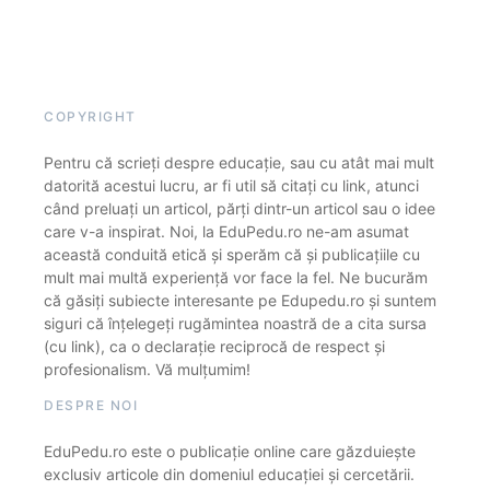
COPYRIGHT
Pentru că scrieți despre educație, sau cu atât mai mult
datorită acestui lucru, ar fi util să citați cu link, atunci
când preluați un articol, părți dintr-un articol sau o idee
care v-a inspirat. Noi, la EduPedu.ro ne-am asumat
această conduită etică și sperăm că și publicațiile cu
mult mai multă experiență vor face la fel. Ne bucurăm
că găsiți subiecte interesante pe Edupedu.ro și suntem
siguri că înțelegeți rugămintea noastră de a cita sursa
(cu link), ca o declarație reciprocă de respect și
profesionalism. Vă mulțumim!
DESPRE NOI
EduPedu.ro este o publicație online care găzduiește
exclusiv articole din domeniul educației și cercetării.