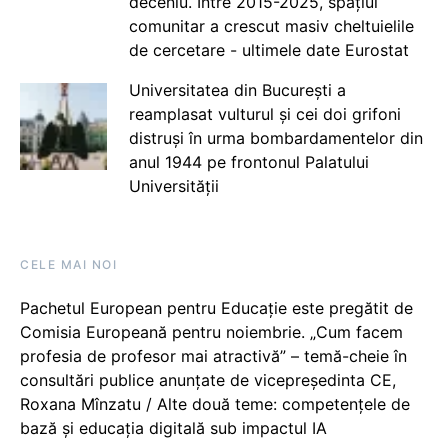
deceniu. Între 2015-2025, spațiul
comunitar a crescut masiv cheltuielile
de cercetare - ultimele date Eurostat
Universitatea din București a
reamplasat vulturul și cei doi grifoni
distruși în urma bombardamentelor din
anul 1944 pe frontonul Palatului
Universității
CELE MAI NOI
Pachetul European pentru Educație este pregătit de
Comisia Europeană pentru noiembrie. „Cum facem
profesia de profesor mai atractivă” – temă-cheie în
consultări publice anunțate de vicepreședinta CE,
Roxana Mînzatu / Alte două teme: competențele de
bază și educația digitală sub impactul IA