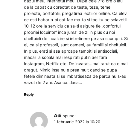
gazul meu, internetul meu. Dupa cele 7-8 ore o iau
de la capat cu corectat de teste, teze, teme,
proiecte, portofolii, pregatirea lectiilor online. Ca elev
ce esti habar n-ai cat fac ma-ta si tac-tu pe sclavetii
10-12 ore la serviciu ca sa-ti asigure tie „confortul
propriei locuinte” inca juma’ de zi in plus cu noi
cheltuieli de incalzire si intretinere pe asa scumpiri. Si
ei, ca si profesorii, sunt oameni, au familii si cheltuieli.
In plus, erati si asa aproape tampiti si antisociali,
macar la scoala mai respirati putin aer fara
Instagram, Netflix etc. De invatat…mai rarut ca e mai
dragut. Nimic insa nu e prea mult cand se pupa
fetele dimineata si se imbratiseaza de parca nu s-au
vazut de 2 ani. Asa ca…lasa…
Reply
Adi
spune:
1 februarie 2022 la 10:20