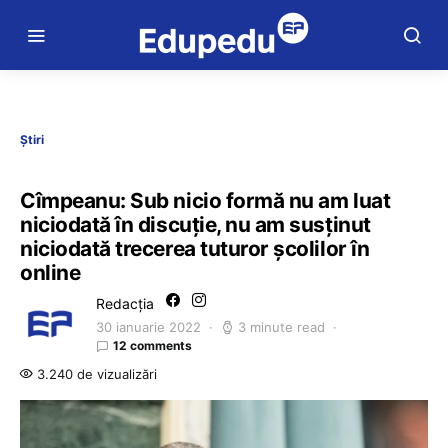
Știri
Cîmpeanu: Sub nicio formă nu am luat
niciodată în discuție, nu am susținut
niciodată trecerea tuturor școlilor în
online
Redacția
30 ianuarie 2022
3 minute read
12 comments
3.240 de vizualizări