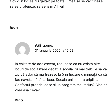
Covid in loc sa fi zgaltait pe toata lumea sa se vaccineze,
sa se protejeze, sa aerisim ATI-ul
Reply
Adi
spune:
31 ianuarie 2022 la 12:23
În calitate de adolescent, recunosc ca nu exista alte
locuri de socializare decât la școală. Și mai trebuie să vă
zic că ador să ma trezesc la 5 în fiecare dimineață ca să
fac naveta până la liceu. Școala online m-a oripilat.
Confortul propriei case și un program mai redus? Cine ar
vrea așa ceva?
Reply