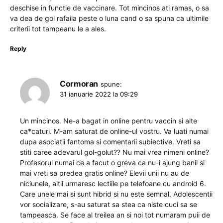
deschise in functie de vaccinare. Tot mincinos ati ramas, o sa
va dea de gol rafaila peste o luna cand o sa spuna ca ultimile
criterii tot tampeanu le a ales.
Reply
Cormoran
spune:
31 ianuarie 2022 la 09:29
Un mincinos. Ne-a bagat in online pentru vaccin si alte
ca*caturi. M-am saturat de online-ul vostru. Va luati numai
dupa asociatii fantoma si comentarii subiective. Vreti sa
stiti caree adevarul gol-golut?? Nu mai vrea nimeni online?
Profesorul numai ce a facut o greva ca nu-i ajung banii si
mai vreti sa predea gratis online? Elevii unii nu au de
niciunele, altii urmaresc lectiile pe telefoane cu android 6.
Care unele mai si sunt hibrid si nu este semnal. Adolescentii
vor socializare, s-au saturat sa stea ca niste cuci sa se
tampeasca. Se face al treilea an si noi tot numaram puii de