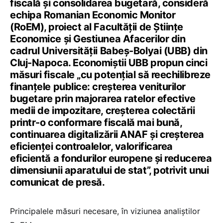
fiscală și consolidarea bugetară, consideră
echipa Romanian Economic Monitor
(RoEM), proiect al Facultății de Științe
Economice și Gestiunea Afacerilor din
cadrul Universității Babeș-Bolyai (UBB) din
Cluj-Napoca​. Economiștii UBB propun cinci
măsuri fiscale „cu potențial să reechilibreze
finanțele publice: creșterea veniturilor
bugetare prin majorarea ratelor efective
medii de impozitare, creșterea colectării
printr-o conformare fiscală mai bună,
continuarea digitalizării ANAF și creșterea
eficienței controalelor, valorificarea
eficientă a fondurilor europene și reducerea
dimensiunii aparatului de stat”, potrivit unui
comunicat de presă.
Principalele măsuri necesare, în viziunea analiștilor