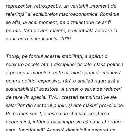
reprezentat, retrospectiv, un veritabil „moment de
referință” al echilibrelor macroeconomice. România
se afla, la acel moment, pe o traiectorie ce ar fi
permis, fără devieri majore, o eventuală aderare la
zona euro în jurul anului 2019.
Totuși, pe fondul acestei stabilități, a apărut o
relaxare accelerată a disciplinei fiscale: clasa politică
a perceput marjele create ca fiind spații de manevră
pentru politici expansive, fără o analiză riguroasă a
sustenabilității acestora. A urmat o serie de reduceri
de taxe (în special TVA), creșteri semnificative ale
salariilor din sectorul public și alte măsuri pro-ciclice.
Pe termen scurt, acestea au stimulat creșterea
economică, întărind falsa impresie că noua abordare
este „funcțională”. Această dinamică a generat un