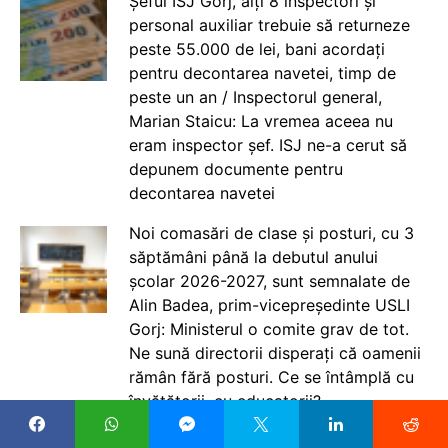
Șeful ISJ Gorj, alți 8 inspectori și
personal auxiliar trebuie să returneze
peste 55.000 de lei, bani acordați
pentru decontarea navetei, timp de
peste un an / Inspectorul general,
Marian Staicu: La vremea aceea nu
eram inspector șef. ISJ ne-a cerut să
depunem documente pentru
decontarea navetei
Noi comasări de clase și posturi, cu 3
săptămâni până la debutul anului
școlar 2026-2027, sunt semnalate de
Alin Badea, prim-vicepreședinte USLI
Gorj: Ministerul o comite grav de tot.
Ne sună directorii disperați că oamenii
rămân fără posturi. Ce se întâmplă cu
învățătorii, cu educatorii?
Nu poate liceul tehnologic să-i ducă pe