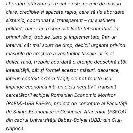
abordări întârziate a trecut – este nevoie de măsuri
clare, credibile și aplicate rapid, care să fie abordate
sistemic, coordonat și transparent – cu susținere
politică, dar și cu responsabilitate tehnocratică. În
primul rând, trebuie luate și implementate, într-un
interval cât mai scurt de timp, decizii urgente privind
măsurile de creștere a veniturilor fiscale iar în al
doilea rând, trebuie acordată o atenție deosebită atât
intensității, cât și formei acestor măsuri, deoarece,
într-un context extern fragil, ele pot foarte ușor
împinge economia într-un ciclu negativ”
,
transmit
cercetătorii echipei Romanian Economic Monitor
(RoEM)-UBB FSEGA, proiect de cercetare al Facultății
de Științe Economice și Gestiunea Afacerilor (FSEGA)
din cadrul Universității Babeș-Bolyai (UBB) din Cluj-
Napoca.