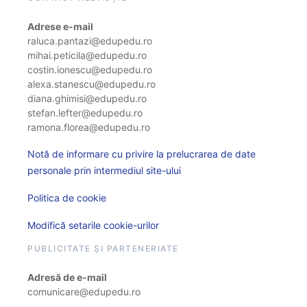
Adrese e-mail
raluca.pantazi@edupedu.ro
mihai.peticila@edupedu.ro
costin.ionescu@edupedu.ro
alexa.stanescu@edupedu.ro
diana.ghimisi@edupedu.ro
stefan.lefter@edupedu.ro
ramona.florea@edupedu.ro
Notă de informare cu privire la prelucrarea de date
personale prin intermediul site-ului
Politica de cookie
Modifică setarile cookie-urilor
PUBLICITATE ȘI PARTENERIATE
Adresă de e-mail
comunicare@edupedu.ro