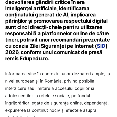
dezvoltarea gândirii critice în era
inteligenței artificiale, identificarea
conținutului generat de AI, implicarea
părinților și promovarea respectului digital
sunt cinci direcții-cheie pentru utilizarea
responsabilă a platformelor online de către
tineri, potrivit unor recomandări prezentate
cu ocazia Zilei Siguranței pe Internet (
SID
)
2026, conform unui comunicat de presă
remis Edupedu.ro.
Informarea vine în contextul unor dezbateri ample, la
nivel european și în România, privind posibila
interzicere sau limitare a accesului copiilor și
adolescenților la rețelele sociale, pe fondul
îngrijorărilor legate de siguranța online, dependență,
expunerea la conținut nociv și efectele asupra