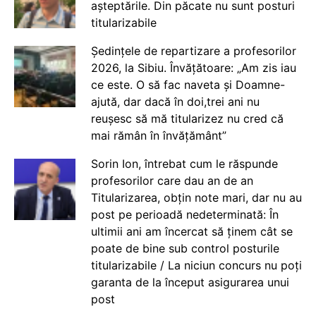
așteptările. Din păcate nu sunt posturi
titularizabile
Ședințele de repartizare a profesorilor
2026, la Sibiu. Învățătoare: „Am zis iau
ce este. O să fac naveta și Doamne-
ajută, dar dacă în doi,trei ani nu
reușesc să mă titularizez nu cred că
mai rămân în învățământ”
Sorin Ion, întrebat cum le răspunde
profesorilor care dau an de an
Titularizarea, obțin note mari, dar nu au
post pe perioadă nedeterminată: În
ultimii ani am încercat să ținem cât se
poate de bine sub control posturile
titularizabile / La niciun concurs nu poți
garanta de la început asigurarea unui
post