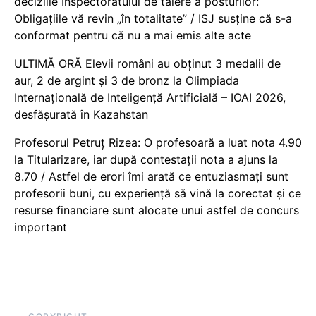
deciziile Inspectoratului de tăiere a posturilor:
Obligațiile vă revin „în totalitate” / ISJ susține că s-a
conformat pentru că nu a mai emis alte acte
ULTIMĂ ORĂ Elevii români au obținut 3 medalii de
aur, 2 de argint și 3 de bronz la Olimpiada
Internațională de Inteligență Artificială – IOAI 2026,
desfășurată în Kazahstan
Profesorul Petruț Rizea: O profesoară a luat nota 4.90
la Titularizare, iar după contestații nota a ajuns la
8.70 / Astfel de erori îmi arată ce entuziasmați sunt
profesorii buni, cu experiență să vină la corectat și ce
resurse financiare sunt alocate unui astfel de concurs
important