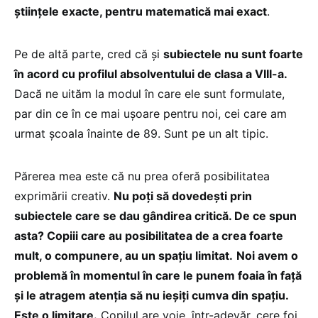
științele exacte, pentru matematică mai exact
.
Pe de altă parte, cred că și
subiectele nu sunt foarte
în acord cu profilul absolventului de clasa a VIII-a.
Dacă ne uităm la modul în care ele sunt formulate,
par din ce în ce mai ușoare pentru noi, cei care am
urmat școala înainte de 89. Sunt pe un alt tipic.
Părerea mea este că nu prea oferă posibilitatea
exprimării creativ.
Nu poți să dovedești prin
subiectele care se dau gândirea critică. De ce spun
asta? Copiii care au posibilitatea de a crea foarte
mult, o compunere, au un spațiu limitat.
Noi avem o
problemă în momentul în care le punem foaia în față
și le atragem atenția să nu ieșiți cumva din spațiu.
Este o limitare.
Copilul are voie, într-adevăr, cere foi