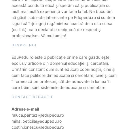
această conduită etică și sperăm că și publicațiile cu
mult mai multă experiență vor face la fel. Ne bucurăm
că găsiți subiecte interesante pe Edupedu.ro și suntem
siguri că înțelegeți rugămintea noastră de a cita sursa
(cu link), ca o declarație reciprocă de respect și
profesionalism. Vă mulțumim!
DESPRE NOI
EduPedu.ro este o publicație online care găzduiește
exclusiv articole din domeniul educației și cercetării.
Urmărim constant cum sunt educați copiii noștri, cine și
cum face politicile din educație și cercetare, cine și cum
îi formează pe profesori, cât de adecvate la lumea în
care trăim sunt sistemele de educație și cercetare.
CONTACT REDACȚIE
Adrese e-mail
raluca.pantazi@edupedu.ro
mihai.peticila@edupedu.ro
costin.ionescu@edupedu.ro