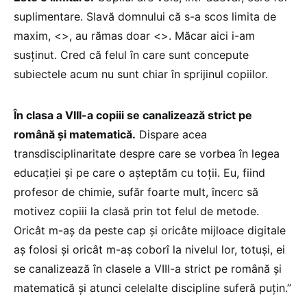
suplimentare. Slavă domnului că s-a scos limita de
maxim, <
>, au rămas doar <
>. Măcar aici i-am
susținut. Cred că felul în care sunt concepute
subiectele acum nu sunt chiar în sprijinul copiilor.
În clasa a VIII-a copiii se canalizează strict pe
română și matematică.
Dispare acea
transdisciplinaritate despre care se vorbea în legea
educației și pe care o așteptăm cu toții. Eu, fiind
profesor de chimie, sufăr foarte mult, încerc să
motivez copiii la clasă prin tot felul de metode.
Oricât m-aș da peste cap și oricâte mijloace digitale
aș folosi și oricât m-aș coborî la nivelul lor, totuși, ei
se canalizează în clasele a VIII-a strict pe română și
matematică și atunci celelalte discipline suferă puțin.”