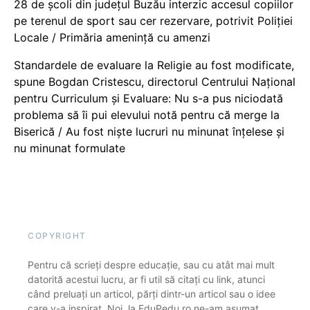
28 de școli din județul Buzău interzic accesul copiilor
pe terenul de sport sau cer rezervare, potrivit Poliției
Locale / Primăria amenință cu amenzi
Standardele de evaluare la Religie au fost modificate,
spune Bogdan Cristescu, directorul Centrului Național
pentru Curriculum și Evaluare: Nu s-a pus niciodată
problema să îi pui elevului notă pentru că merge la
Biserică / Au fost niște lucruri nu minunat înțelese și
nu minunat formulate
COPYRIGHT
Pentru că scrieți despre educație, sau cu atât mai mult
datorită acestui lucru, ar fi util să citați cu link, atunci
când preluați un articol, părți dintr-un articol sau o idee
care v-a inspirat. Noi, la EduPedu.ro ne-am asumat