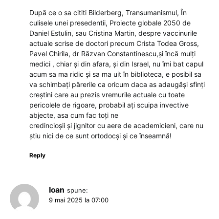
După ce o sa cititi Bilderberg, Transumanismul, În
culisele unei presedentii, Proiecte globale 2050 de
Daniel Estulin, sau Cristina Martin, despre vaccinurile
actuale scrise de doctori precum Crista Todea Gross,
Pavel Chirila, dr Răzvan Constantinescu,și încă mulți
medici , chiar și din afara, și din Israel, nu îmi bat capul
acum sa ma ridic și sa ma uit în biblioteca, e posibil sa
va schimbați părerile ca oricum daca as adaugăși sfinți
creștini care au prezis vremurile actuale cu toate
pericolele de rigoare, probabil ați scuipa invective
abjecte, asa cum fac toți ne
credincioșii și jignitor cu aere de academicieni, care nu
știu nici de ce sunt ortodocși și ce înseamnă!
Reply
Ioan
spune:
9 mai 2025 la 07:00