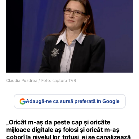
Claudia Puzdrea / Foto: captura TVR
Adaugă-ne ca sursă preferată în Google
„Oricât m-aș da peste cap și oricâte
mijloace digitale aș folosi și oricât m-aș
coborî la nivelul lor, totuși, ei se canalizează