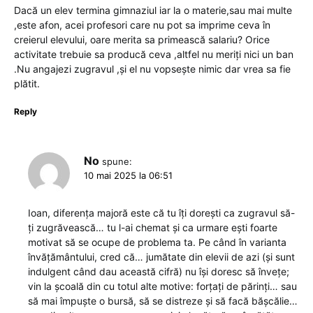
Dacă un elev termina gimnaziul iar la o materie,sau mai multe
,este afon, acei profesori care nu pot sa imprime ceva în
creierul elevului, oare merita sa primească salariu? Orice
activitate trebuie sa producă ceva ,altfel nu meriți nici un ban
.Nu angajezi zugravul ,și el nu vopsește nimic dar vrea sa fie
plătit.
Reply
No
spune:
10 mai 2025 la 06:51
Ioan, diferența majoră este că tu îți dorești ca zugravul să-
ți zugrăvească… tu l-ai chemat și ca urmare ești foarte
motivat să se ocupe de problema ta. Pe când în varianta
învățământului, cred că… jumătate din elevii de azi (și sunt
indulgent când dau această cifră) nu își doresc să învețe;
vin la școală din cu totul alte motive: forțați de părinți… sau
să mai împuște o bursă, să se distreze și să facă bășcălie…