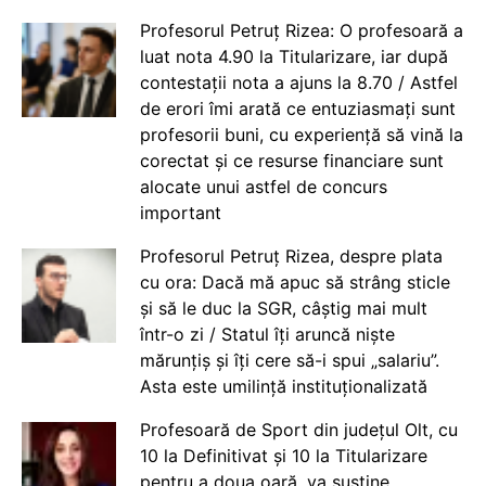
Profesorul Petruț Rizea: O profesoară a
luat nota 4.90 la Titularizare, iar după
contestații nota a ajuns la 8.70 / Astfel
de erori îmi arată ce entuziasmați sunt
profesorii buni, cu experiență să vină la
corectat și ce resurse financiare sunt
alocate unui astfel de concurs
important
Profesorul Petruț Rizea, despre plata
cu ora: Dacă mă apuc să strâng sticle
și să le duc la SGR, câștig mai mult
într-o zi / Statul îți aruncă niște
mărunțiș și îți cere să-i spui „salariu”.
Asta este umilință instituționalizată
Profesoară de Sport din județul Olt, cu
10 la Definitivat și 10 la Titularizare
pentru a doua oară, va susține