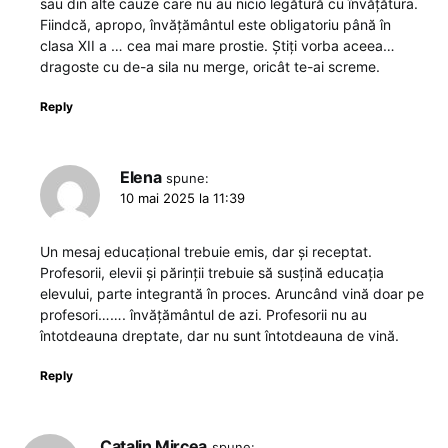
sau din alte cauze care nu au nicio legătură cu învățătura.
Fiindcă, apropo, învățământul este obligatoriu până în
clasa XII a … cea mai mare prostie. Știți vorba aceea…
dragoste cu de-a sila nu merge, oricât te-ai screme.
Reply
Elena
spune:
10 mai 2025 la 11:39
Un mesaj educațional trebuie emis, dar și receptat.
Profesorii, elevii și părinții trebuie să susțină educația
elevului, parte integrantă în proces. Aruncând vină doar pe
profesori……. învățământul de azi. Profesorii nu au
întotdeauna dreptate, dar nu sunt întotdeauna de vină.
Reply
Catalin Mircea
spune: