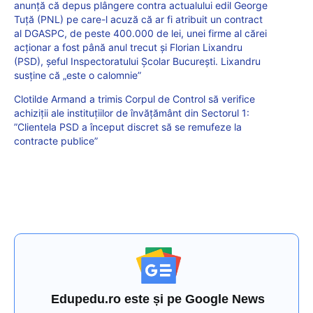
anunță că depus plângere contra actualului edil George
Tuță (PNL) pe care-l acuză că ar fi atribuit un contract
al DGASPC, de peste 400.000 de lei, unei firme al cărei
acționar a fost până anul trecut și Florian Lixandru
(PSD), șeful Inspectoratului Școlar București. Lixandru
susține că „este o calomnie”
Clotilde Armand a trimis Corpul de Control să verifice
achiziții ale instituțiilor de învățământ din Sectorul 1:
”Clientela PSD a început discret să se remufeze la
contracte publice”
Edupedu.ro este și pe Google News