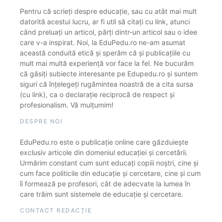
Pentru că scrieți despre educație, sau cu atât mai mult
datorită acestui lucru, ar fi util să citați cu link, atunci
când preluați un articol, părți dintr-un articol sau o idee
care v-a inspirat. Noi, la EduPedu.ro ne-am asumat
această conduită etică și sperăm că și publicațiile cu
mult mai multă experiență vor face la fel. Ne bucurăm
că găsiți subiecte interesante pe Edupedu.ro și suntem
siguri că înțelegeți rugămintea noastră de a cita sursa
(cu link), ca o declarație reciprocă de respect și
profesionalism. Vă mulțumim!
DESPRE NOI
EduPedu.ro este o publicație online care găzduiește
exclusiv articole din domeniul educației și cercetării.
Urmărim constant cum sunt educați copiii noștri, cine și
cum face politicile din educație și cercetare, cine și cum
îi formează pe profesori, cât de adecvate la lumea în
care trăim sunt sistemele de educație și cercetare.
CONTACT REDACȚIE