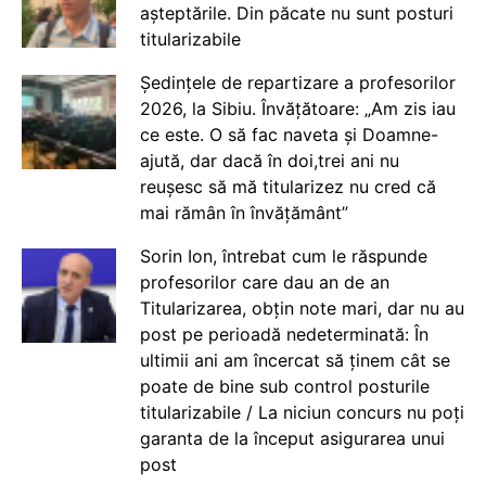
așteptările. Din păcate nu sunt posturi
titularizabile
Ședințele de repartizare a profesorilor
2026, la Sibiu. Învățătoare: „Am zis iau
ce este. O să fac naveta și Doamne-
ajută, dar dacă în doi,trei ani nu
reușesc să mă titularizez nu cred că
mai rămân în învățământ”
Sorin Ion, întrebat cum le răspunde
profesorilor care dau an de an
Titularizarea, obțin note mari, dar nu au
post pe perioadă nedeterminată: În
ultimii ani am încercat să ținem cât se
poate de bine sub control posturile
titularizabile / La niciun concurs nu poți
garanta de la început asigurarea unui
post