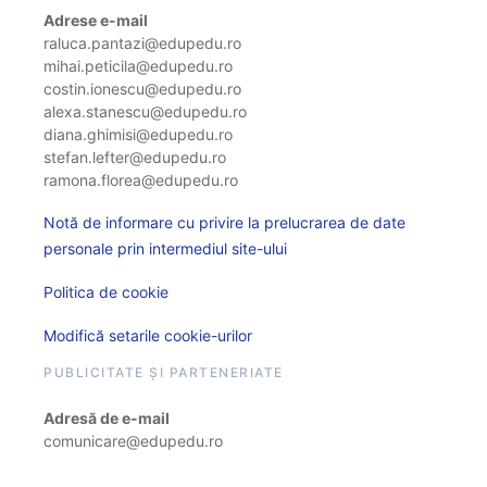
Adrese e-mail
raluca.pantazi@edupedu.ro
mihai.peticila@edupedu.ro
costin.ionescu@edupedu.ro
alexa.stanescu@edupedu.ro
diana.ghimisi@edupedu.ro
stefan.lefter@edupedu.ro
ramona.florea@edupedu.ro
Notă de informare cu privire la prelucrarea de date
personale prin intermediul site-ului
Politica de cookie
Modifică setarile cookie-urilor
PUBLICITATE ȘI PARTENERIATE
Adresă de e-mail
comunicare@edupedu.ro