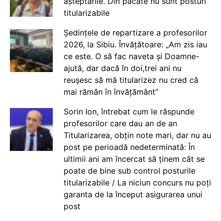
așteptările. Din păcate nu sunt posturi
titularizabile
Ședințele de repartizare a profesorilor
2026, la Sibiu. Învățătoare: „Am zis iau
ce este. O să fac naveta și Doamne-
ajută, dar dacă în doi,trei ani nu
reușesc să mă titularizez nu cred că
mai rămân în învățământ”
Sorin Ion, întrebat cum le răspunde
profesorilor care dau an de an
Titularizarea, obțin note mari, dar nu au
post pe perioadă nedeterminată: În
ultimii ani am încercat să ținem cât se
poate de bine sub control posturile
titularizabile / La niciun concurs nu poți
garanta de la început asigurarea unui
post