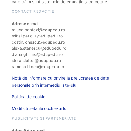
care trăim sunt sistemele de educație și cercetare.
CONTACT REDACȚIE
Adrese e-mail
raluca.pantazi@edupedu.ro
mihai.peticila@edupedu.ro
costin.ionescu@edupedu.ro
alexa.stanescu@edupedu.ro
diana.ghimisi@edupedu.ro
stefan.lefter@edupedu.ro
ramona.florea@edupedu.ro
Notă de informare cu privire la prelucrarea de date
personale prin intermediul site-ului
Politica de cookie
Modifică setarile cookie-urilor
PUBLICITATE ȘI PARTENERIATE
Adresă de e-mail