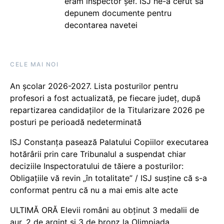
eram inspector șef. ISJ ne-a cerut să
depunem documente pentru
decontarea navetei
CELE MAI NOI
An școlar 2026-2027. Lista posturilor pentru
profesori a fost actualizată, pe fiecare județ, după
repartizarea candidaților de la Titularizare 2026 pe
posturi pe perioadă nedeterminată
ISJ Constanța pasează Palatului Copiilor executarea
hotărârii prin care Tribunalul a suspendat chiar
deciziile Inspectoratului de tăiere a posturilor:
Obligațiile vă revin „în totalitate” / ISJ susține că s-a
conformat pentru că nu a mai emis alte acte
ULTIMĂ ORĂ Elevii români au obținut 3 medalii de
aur, 2 de argint și 3 de bronz la Olimpiada