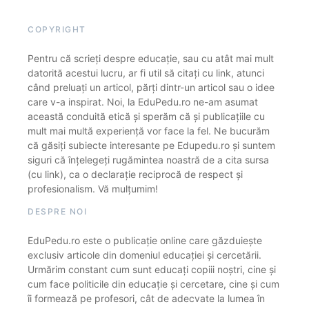
COPYRIGHT
Pentru că scrieți despre educație, sau cu atât mai mult
datorită acestui lucru, ar fi util să citați cu link, atunci
când preluați un articol, părți dintr-un articol sau o idee
care v-a inspirat. Noi, la EduPedu.ro ne-am asumat
această conduită etică și sperăm că și publicațiile cu
mult mai multă experiență vor face la fel. Ne bucurăm
că găsiți subiecte interesante pe Edupedu.ro și suntem
siguri că înțelegeți rugămintea noastră de a cita sursa
(cu link), ca o declarație reciprocă de respect și
profesionalism. Vă mulțumim!
DESPRE NOI
EduPedu.ro este o publicație online care găzduiește
exclusiv articole din domeniul educației și cercetării.
Urmărim constant cum sunt educați copiii noștri, cine și
cum face politicile din educație și cercetare, cine și cum
îi formează pe profesori, cât de adecvate la lumea în