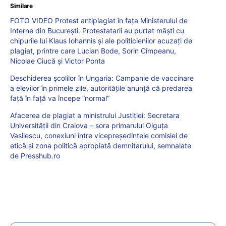
Similare
FOTO VIDEO Protest antiplagiat în fața Ministerului de
Interne din București. Protestatarii au purtat măști cu
chipurile lui Klaus Iohannis și ale politicienilor acuzați de
plagiat, printre care Lucian Bode, Sorin Cîmpeanu,
Nicolae Ciucă și Victor Ponta
Deschiderea școlilor în Ungaria: Campanie de vaccinare
a elevilor în primele zile, autoritățile anunță că predarea
față în față va începe “normal”
Afacerea de plagiat a ministrului Justiției: Secretara
Universității din Craiova – sora primarului Olguța
Vasilescu, conexiuni între vicepreședintele comisiei de
etică și zona politică apropiată demnitarului, semnalate
de Presshub.ro