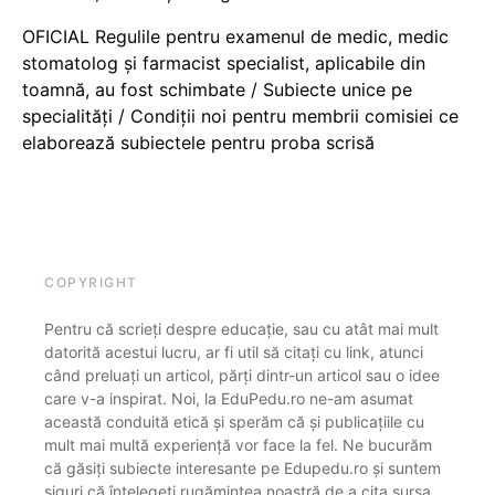
OFICIAL Regulile pentru examenul de medic, medic
stomatolog și farmacist specialist, aplicabile din
toamnă, au fost schimbate / Subiecte unice pe
specialități / Condiții noi pentru membrii comisiei ce
elaborează subiectele pentru proba scrisă
COPYRIGHT
Pentru că scrieți despre educație, sau cu atât mai mult
datorită acestui lucru, ar fi util să citați cu link, atunci
când preluați un articol, părți dintr-un articol sau o idee
care v-a inspirat. Noi, la EduPedu.ro ne-am asumat
această conduită etică și sperăm că și publicațiile cu
mult mai multă experiență vor face la fel. Ne bucurăm
că găsiți subiecte interesante pe Edupedu.ro și suntem
siguri că înțelegeți rugămintea noastră de a cita sursa