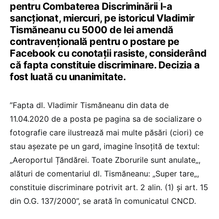
pentru Combaterea Discriminării l-a
sancționat, miercuri, pe istoricul Vladimir
Tismăneanu cu 5000 de lei amendă
contravențională pentru o postare pe
Facebook cu conotații rasiste, considerând
că fapta constituie discriminare. Decizia a
fost luată cu unanimitate.
”Fapta dl. Vladimir Tismăneanu din data de
11.04.2020 de a posta pe pagina sa de socializare o
fotografie care ilustrează mai multe păsări (ciori) ce
stau așezate pe un gard, imagine însoțită de textul:
„Aeroportul Țăndărei. Toate Zborurile sunt anulate„,
alături de comentariul dl. Tismăneanu: „Super tare„,
constituie discriminare potrivit art. 2 alin. (1) și art. 15
din O.G. 137/2000”, se arată în comunicatul CNCD.