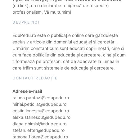
(cu link), ca o declarație reciprocă de respect și
profesionalism. Vă mulțumim!
DESPRE NOI
EduPedu.ro este o publicație online care găzduiește
exclusiv articole din domeniul educației și cercetării.
Urmărim constant cum sunt educați copiii noștri, cine și
cum face politicile din educație și cercetare, cine și cum
îi formează pe profesori, cât de adecvate la lumea în
care trăim sunt sistemele de educație și cercetare.
CONTACT REDACȚIE
Adrese e-mail
raluca.pantazi@edupedu.ro
mihai.peticila@edupedu.ro
costin.ionescu@edupedu.ro
alexa.stanescu@edupedu.ro
diana.ghimisi@edupedu.ro
stefan.lefter@edupedu.ro
ramona.florea@edupedu.ro