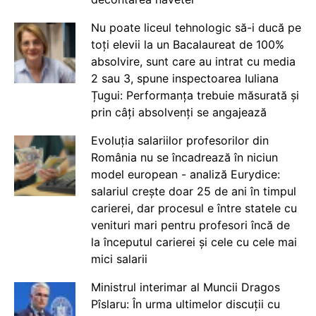
Nu poate liceul tehnologic să-i ducă pe
toți elevii la un Bacalaureat de 100%
absolvire, sunt care au intrat cu media
2 sau 3, spune inspectoarea Iuliana
Țugui: Performanța trebuie măsurată și
prin câți absolvenți se angajează
Evoluția salariilor profesorilor din
România nu se încadrează în niciun
model european - analiză Eurydice:
salariul crește doar 25 de ani în timpul
carierei, dar procesul e între statele cu
venituri mari pentru profesori încă de
la începutul carierei și cele cu cele mai
mici salarii
Ministrul interimar al Muncii Dragos
Pîslaru: În urma ultimelor discuții cu