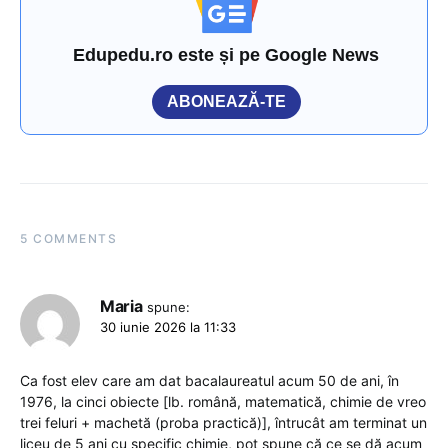
Edupedu.ro este și pe Google News
ABONEAZĂ-TE
5 COMMENTS
Maria
spune:
30 iunie 2026 la 11:33
Ca fost elev care am dat bacalaureatul acum 50 de ani, în
1976, la cinci obiecte [lb. română, matematică, chimie de vreo
trei feluri + machetă (proba practică)], întrucât am terminat un
liceu de 5 ani cu specific chimie, pot spune că ce se dă acum