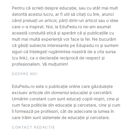
Pentru că scrieți despre educație, sau cu atât mai mult
datorită acestui lucru, ar fi util să citați cu link, atunci
când preluați un articol, părți dintr-un articol sau o idee
care v-a inspirat. Noi, la EduPedu.ro ne-am asumat
această conduită etică și sperăm că și publicațiile cu
mult mai multă experiență vor face la fel. Ne bucurăm
că găsiți subiecte interesante pe Edupedu.ro și suntem
siguri că înțelegeți rugămintea noastră de a cita sursa
(cu link), ca o declarație reciprocă de respect și
profesionalism. Vă mulțumim!
DESPRE NOI
EduPedu.ro este o publicație online care găzduiește
exclusiv articole din domeniul educației și cercetării.
Urmărim constant cum sunt educați copiii noștri, cine și
cum face politicile din educație și cercetare, cine și cum
îi formează pe profesori, cât de adecvate la lumea în
care trăim sunt sistemele de educație și cercetare.
CONTACT REDACȚIE