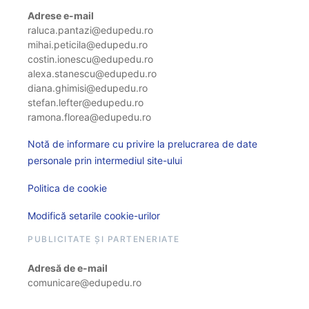
Adrese e-mail
raluca.pantazi@edupedu.ro
mihai.peticila@edupedu.ro
costin.ionescu@edupedu.ro
alexa.stanescu@edupedu.ro
diana.ghimisi@edupedu.ro
stefan.lefter@edupedu.ro
ramona.florea@edupedu.ro
Notă de informare cu privire la prelucrarea de date
personale prin intermediul site-ului
Politica de cookie
Modifică setarile cookie-urilor
PUBLICITATE ȘI PARTENERIATE
Adresă de e-mail
comunicare@edupedu.ro