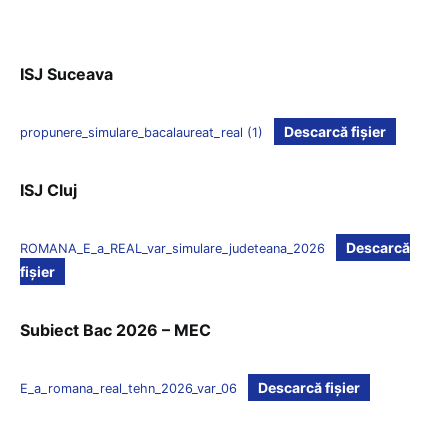
ISJ Suceava
Descarcă fișier
propunere_simulare_bacalaureat_real (1)
ISJ Cluj
Descarcă
ROMANA_E_a_REAL_var_simulare_judeteana_2026
fișier
Subiect Bac 2026 – MEC
Descarcă fișier
E_a_romana_real_tehn_2026_var_06