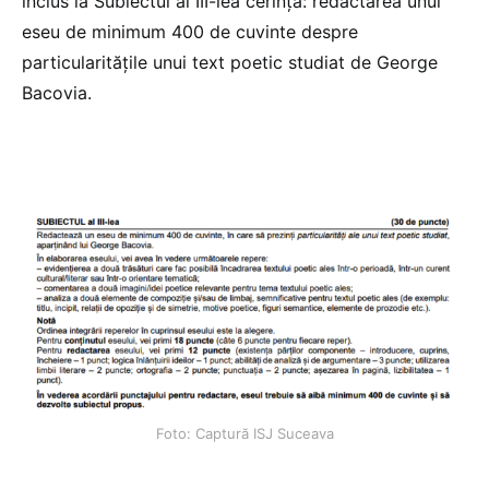
inclus la Subiectul al III-lea cerința: redactarea unui
eseu de minimum 400 de cuvinte despre
particularitățile unui text poetic studiat de George
Bacovia.
Foto: Captură ISJ Suceava