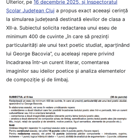
Ulterior, pe
16 decembrie 2025, și Inspectoratul
Școlar Județean Cluj
a propus exact aceeași cerință
la simularea județeană destinată elevilor de clasa a
XII-a. Subiectul solicita redactarea unui eseu de
minimum 400 de cuvinte „în care să prezinți
particularități ale unui text poetic studiat, aparținând
lui George Bacovia”, cu aceleași repere privind
încadrarea într-un curent literar, comentarea
imaginilor sau ideilor poetice și analiza elementelor
de compoziție și de limbaj.