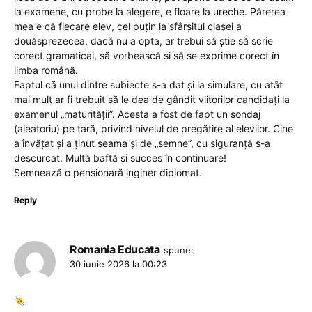
la examene, cu probe la alegere, e floare la ureche. Părerea
mea e că fiecare elev, cel puțin la sfârșitul clasei a
douăsprezecea, dacă nu a opta, ar trebui să știe să scrie
corect gramatical, să vorbească și să se exprime corect în
limba română.
Faptul că unul dintre subiecte s-a dat și la simulare, cu atât
mai mult ar fi trebuit să le dea de gândit viitorilor candidați la
examenul „maturității”. Acesta a fost de fapt un sondaj
(aleatoriu) pe țară, privind nivelul de pregătire al elevilor. Cine
a învățat și a ținut seama și de „semne”, cu siguranță s-a
descurcat. Multă baftă și succes în continuare!
Semnează o pensionară inginer diplomat.
Reply
Romania Educata
spune:
30 iunie 2026 la 00:23