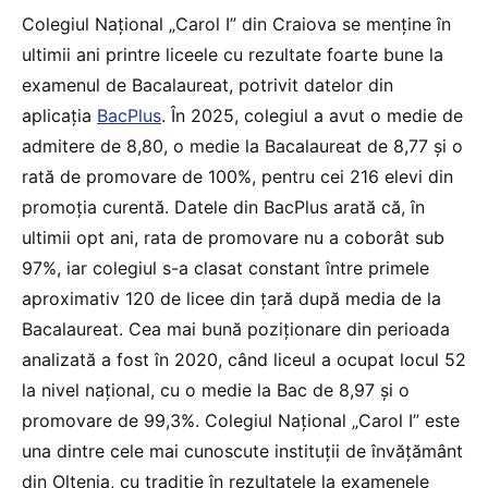
Colegiul Național „Carol I” din Craiova se menține în
ultimii ani printre liceele cu rezultate foarte bune la
examenul de Bacalaureat, potrivit datelor din
aplicația
BacPlus
. În 2025, colegiul a avut o medie de
admitere de 8,80, o medie la Bacalaureat de 8,77 și o
rată de promovare de 100%, pentru cei 216 elevi din
promoția curentă. Datele din BacPlus arată că, în
ultimii opt ani, rata de promovare nu a coborât sub
97%, iar colegiul s-a clasat constant între primele
aproximativ 120 de licee din țară după media de la
Bacalaureat. Cea mai bună poziționare din perioada
analizată a fost în 2020, când liceul a ocupat locul 52
la nivel național, cu o medie la Bac de 8,97 și o
promovare de 99,3%. Colegiul Național „Carol I” este
una dintre cele mai cunoscute instituții de învățământ
din Oltenia, cu tradiție în rezultatele la examenele