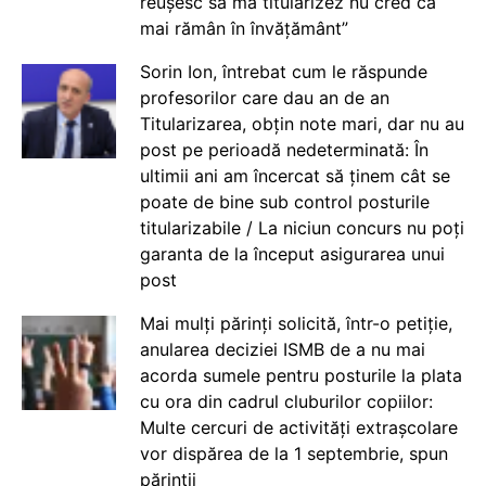
reușesc să mă titularizez nu cred că
mai rămân în învățământ”
Sorin Ion, întrebat cum le răspunde
profesorilor care dau an de an
Titularizarea, obțin note mari, dar nu au
post pe perioadă nedeterminată: În
ultimii ani am încercat să ținem cât se
poate de bine sub control posturile
titularizabile / La niciun concurs nu poți
garanta de la început asigurarea unui
post
Mai mulți părinți solicită, într-o petiție,
anularea deciziei ISMB de a nu mai
acorda sumele pentru posturile la plata
cu ora din cadrul cluburilor copiilor:
Multe cercuri de activități extrașcolare
vor dispărea de la 1 septembrie, spun
părinții