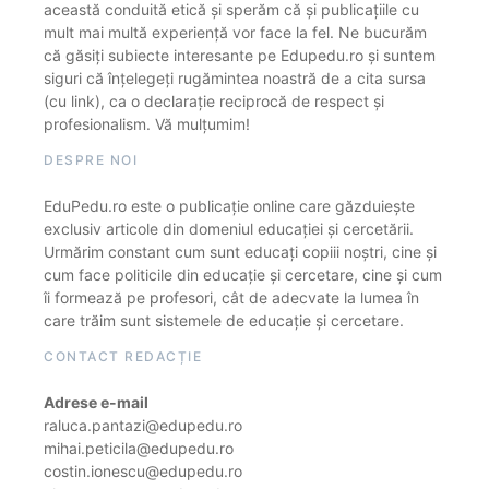
această conduită etică și sperăm că și publicațiile cu
mult mai multă experiență vor face la fel. Ne bucurăm
că găsiți subiecte interesante pe Edupedu.ro și suntem
siguri că înțelegeți rugămintea noastră de a cita sursa
(cu link), ca o declarație reciprocă de respect și
profesionalism. Vă mulțumim!
DESPRE NOI
EduPedu.ro este o publicație online care găzduiește
exclusiv articole din domeniul educației și cercetării.
Urmărim constant cum sunt educați copiii noștri, cine și
cum face politicile din educație și cercetare, cine și cum
îi formează pe profesori, cât de adecvate la lumea în
care trăim sunt sistemele de educație și cercetare.
CONTACT REDACȚIE
Adrese e-mail
raluca.pantazi@edupedu.ro
mihai.peticila@edupedu.ro
costin.ionescu@edupedu.ro