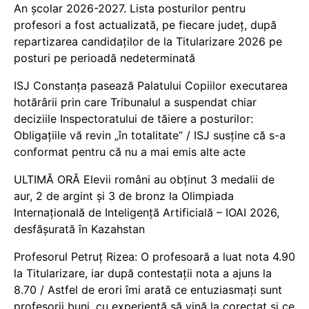
An școlar 2026-2027. Lista posturilor pentru
profesori a fost actualizată, pe fiecare județ, după
repartizarea candidaților de la Titularizare 2026 pe
posturi pe perioadă nedeterminată
ISJ Constanța pasează Palatului Copiilor executarea
hotărârii prin care Tribunalul a suspendat chiar
deciziile Inspectoratului de tăiere a posturilor:
Obligațiile vă revin „în totalitate” / ISJ susține că s-a
conformat pentru că nu a mai emis alte acte
ULTIMĂ ORĂ Elevii români au obținut 3 medalii de
aur, 2 de argint și 3 de bronz la Olimpiada
Internațională de Inteligență Artificială – IOAI 2026,
desfășurată în Kazahstan
Profesorul Petruț Rizea: O profesoară a luat nota 4.90
la Titularizare, iar după contestații nota a ajuns la
8.70 / Astfel de erori îmi arată ce entuziasmați sunt
profesorii buni, cu experiență să vină la corectat și ce