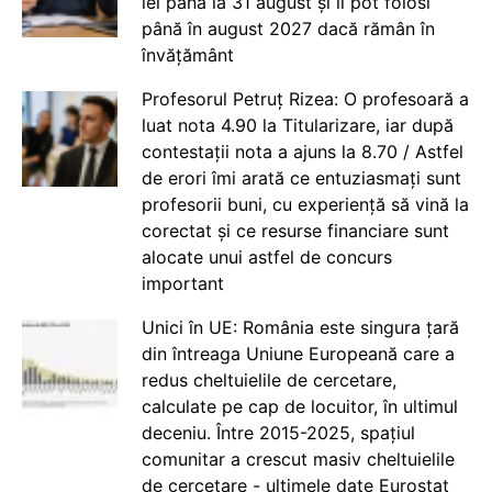
lei până la 31 august și îi pot folosi
până în august 2027 dacă rămân în
învățământ
Profesorul Petruț Rizea: O profesoară a
luat nota 4.90 la Titularizare, iar după
contestații nota a ajuns la 8.70 / Astfel
de erori îmi arată ce entuziasmați sunt
profesorii buni, cu experiență să vină la
corectat și ce resurse financiare sunt
alocate unui astfel de concurs
important
Unici în UE: România este singura țară
din întreaga Uniune Europeană care a
redus cheltuielile de cercetare,
calculate pe cap de locuitor, în ultimul
deceniu. Între 2015-2025, spațiul
comunitar a crescut masiv cheltuielile
de cercetare - ultimele date Eurostat