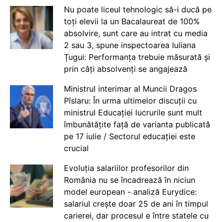
Nu poate liceul tehnologic să-i ducă pe
toți elevii la un Bacalaureat de 100%
absolvire, sunt care au intrat cu media
2 sau 3, spune inspectoarea Iuliana
Țugui: Performanța trebuie măsurată și
prin câți absolvenți se angajează
Ministrul interimar al Muncii Dragos
Pîslaru: În urma ultimelor discuții cu
ministrul Educației lucrurile sunt mult
îmbunătățite față de varianta publicată
pe 17 iulie / Sectorul educației este
crucial
Evoluția salariilor profesorilor din
România nu se încadrează în niciun
model european - analiză Eurydice:
salariul crește doar 25 de ani în timpul
carierei, dar procesul e între statele cu