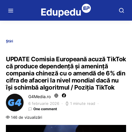
Știri
UPDATE Comisia Europeană acuză TikTok
că produce dependență și amenință
compania chineză cu o amendă de 6% din
cifra de afaceri la nivel mondial dacă nu
își schimbă algoritmul / Poziția TikTok
G4Media.ro
6 februarie 2026
1 minute read
One comment
146 de vizualizări