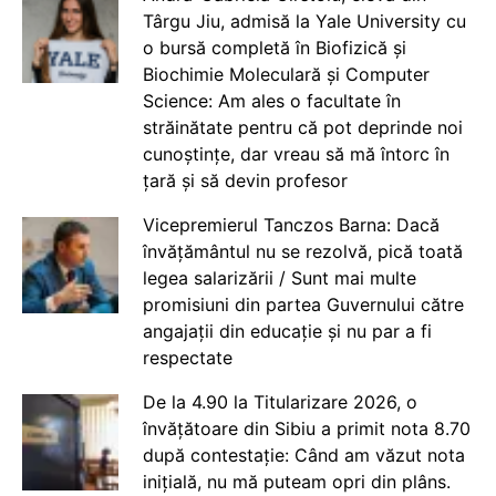
Târgu Jiu, admisă la Yale University cu
o bursă completă în Biofizică și
Biochimie Moleculară și Computer
Science: Am ales o facultate în
străinătate pentru că pot deprinde noi
cunoștințe, dar vreau să mă întorc în
țară și să devin profesor
Vicepremierul Tanczos Barna: Dacă
învățământul nu se rezolvă, pică toată
legea salarizării / Sunt mai multe
promisiuni din partea Guvernului către
angajații din educație și nu par a fi
respectate
De la 4.90 la Titularizare 2026, o
învățătoare din Sibiu a primit nota 8.70
după contestație: Când am văzut nota
inițială, nu mă puteam opri din plâns.