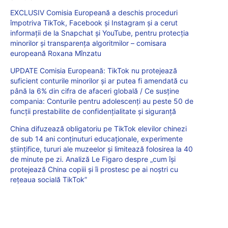
EXCLUSIV Comisia Europeană a deschis proceduri
împotriva TikTok, Facebook și Instagram și a cerut
informații de la Snapchat și YouTube, pentru protecția
minorilor și transparența algoritmilor – comisara
europeană Roxana Mînzatu
UPDATE Comisia Europeană: TikTok nu protejează
suficient conturile minorilor și ar putea fi amendată cu
până la 6% din cifra de afaceri globală / Ce susține
compania: Conturile pentru adolescenți au peste 50 de
funcții prestabilite de confidențialitate și siguranță
China difuzează obligatoriu pe TikTok elevilor chinezi
de sub 14 ani conținuturi educaționale, experimente
științifice, tururi ale muzeelor și limitează folosirea la 40
de minute pe zi. Analiză Le Figaro despre „cum își
protejează China copiii și îi prostesc pe ai noștri cu
rețeaua socială TikTok”