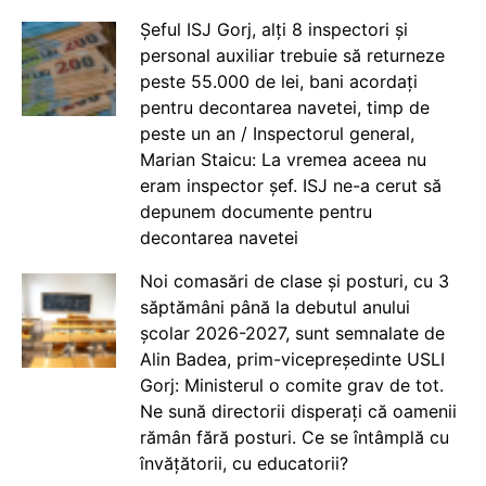
Șeful ISJ Gorj, alți 8 inspectori și
personal auxiliar trebuie să returneze
peste 55.000 de lei, bani acordați
pentru decontarea navetei, timp de
peste un an / Inspectorul general,
Marian Staicu: La vremea aceea nu
eram inspector șef. ISJ ne-a cerut să
depunem documente pentru
decontarea navetei
Noi comasări de clase și posturi, cu 3
săptămâni până la debutul anului
școlar 2026-2027, sunt semnalate de
Alin Badea, prim-vicepreședinte USLI
Gorj: Ministerul o comite grav de tot.
Ne sună directorii disperați că oamenii
rămân fără posturi. Ce se întâmplă cu
învățătorii, cu educatorii?