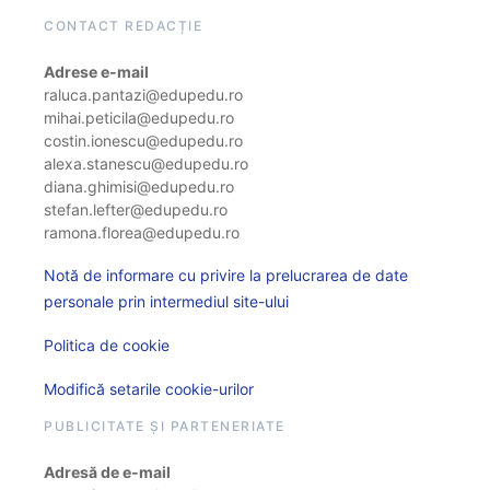
CONTACT REDACȚIE
Adrese e-mail
raluca.pantazi@edupedu.ro
mihai.peticila@edupedu.ro
costin.ionescu@edupedu.ro
alexa.stanescu@edupedu.ro
diana.ghimisi@edupedu.ro
stefan.lefter@edupedu.ro
ramona.florea@edupedu.ro
Notă de informare cu privire la prelucrarea de date
personale prin intermediul site-ului
Politica de cookie
Modifică setarile cookie-urilor
PUBLICITATE ȘI PARTENERIATE
Adresă de e-mail