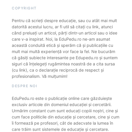
COPYRIGHT
Pentru că scrieți despre educație, sau cu atât mai mult
datorită acestui lucru, ar fi util să citați cu link, atunci
când preluați un articol, părți dintr-un articol sau o idee
care v-a inspirat. Noi, la EduPedu.ro ne-am asumat
această conduită etică și sperăm că și publicațiile cu
mult mai multă experiență vor face la fel. Ne bucurăm
că găsiți subiecte interesante pe Edupedu.ro și suntem
siguri că înțelegeți rugămintea noastră de a cita sursa
(cu link), ca o declarație reciprocă de respect și
profesionalism. Vă mulțumim!
DESPRE NOI
EduPedu.ro este o publicație online care găzduiește
exclusiv articole din domeniul educației și cercetării.
Urmărim constant cum sunt educați copiii noștri, cine și
cum face politicile din educație și cercetare, cine și cum
îi formează pe profesori, cât de adecvate la lumea în
care trăim sunt sistemele de educație și cercetare.