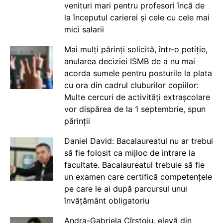
venituri mari pentru profesori încă de
la începutul carierei și cele cu cele mai
mici salarii
Mai mulți părinți solicită, într-o petiție,
anularea deciziei ISMB de a nu mai
acorda sumele pentru posturile la plata
cu ora din cadrul cluburilor copiilor:
Multe cercuri de activități extrașcolare
vor dispărea de la 1 septembrie, spun
părinții
Daniel David: Bacalaureatul nu ar trebui
să fie folosit ca mijloc de intrare la
facultate. Bacalaureatul trebuie să fie
un examen care certifică competențele
pe care le ai după parcursul unui
învățământ obligatoriu
Andra-Gabriela Cîrstoiu, elevă din