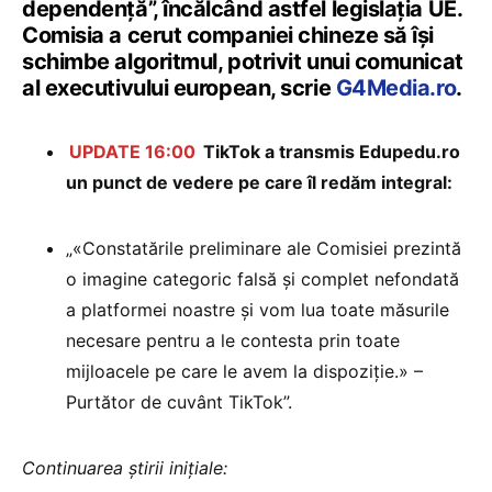
dependență”, încălcând astfel legislația UE.
Comisia a cerut companiei chineze să își
schimbe algoritmul, potrivit unui comunicat
al executivului european, scrie
G4Media.ro
.
UPDATE 16:00
TikTok a transmis Edupedu.ro
un punct de vedere pe care îl redăm integral:
„«Constatările preliminare ale Comisiei prezintă
o imagine categoric falsă și complet nefondată
a platformei noastre și vom lua toate măsurile
necesare pentru a le contesta prin toate
mijloacele pe care le avem la dispoziție.» –
Purtător de cuvânt TikTok”.
Continuarea știrii inițiale: