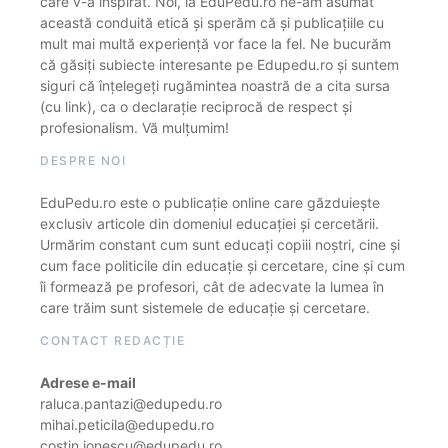
care v-a inspirat. Noi, la EduPedu.ro ne-am asumat
această conduită etică și sperăm că și publicațiile cu
mult mai multă experiență vor face la fel. Ne bucurăm
că găsiți subiecte interesante pe Edupedu.ro și suntem
siguri că înțelegeți rugămintea noastră de a cita sursa
(cu link), ca o declarație reciprocă de respect și
profesionalism. Vă mulțumim!
DESPRE NOI
EduPedu.ro este o publicație online care găzduiește
exclusiv articole din domeniul educației și cercetării.
Urmărim constant cum sunt educați copiii noștri, cine și
cum face politicile din educație și cercetare, cine și cum
îi formează pe profesori, cât de adecvate la lumea în
care trăim sunt sistemele de educație și cercetare.
CONTACT REDACȚIE
Adrese e-mail
raluca.pantazi@edupedu.ro
mihai.peticila@edupedu.ro
costin.ionescu@edupedu.ro