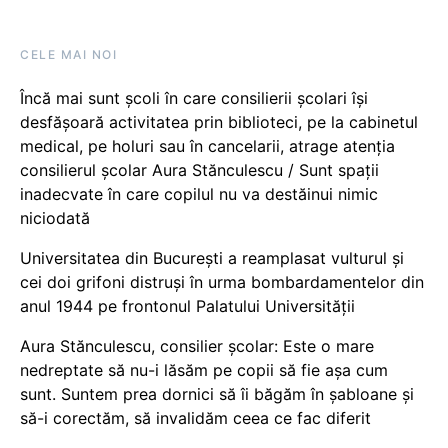
CELE MAI NOI
Încă mai sunt școli în care consilierii școlari își
desfășoară activitatea prin biblioteci, pe la cabinetul
medical, pe holuri sau în cancelarii, atrage atenția
consilierul școlar Aura Stănculescu / Sunt spații
inadecvate în care copilul nu va destăinui nimic
niciodată
Universitatea din București a reamplasat vulturul și
cei doi grifoni distruși în urma bombardamentelor din
anul 1944 pe frontonul Palatului Universității
Aura Stănculescu, consilier școlar: Este o mare
nedreptate să nu-i lăsăm pe copii să fie așa cum
sunt. Suntem prea dornici să îi băgăm în șabloane și
să-i corectăm, să invalidăm ceea ce fac diferit