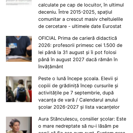
calculate pe cap de locuitor, în ultimul
deceniu. Între 2015-2025, spațiul
comunitar a crescut masiv cheltuielile
de cercetare - ultimele date Eurostat
OFICIAL Prima de carieră didactică
2026: profesorii primesc cei 1.500 de
lei până la 31 august și îi pot folosi
până în august 2027 dacă rămân în
învățământ
Peste o lună începe școala. Elevii și
copiii de grădiniță încep cursurile și
activitățile pe 7 septembrie, după
vacanța de vară / Calendarul anului
școlar 2026-2027 și lista vacanțelor
Aura Stănculescu, consilier școlar: Este
o mare nedreptate să nu-i lăsăm pe
copii să fie așa cum sunt. Suntem prea