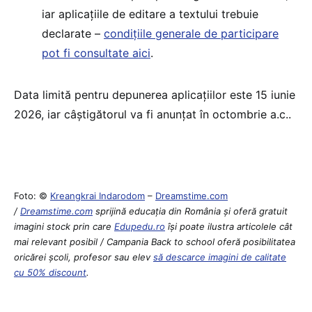
iar aplicațiile de editare a textului trebuie
declarate –
condițiile generale de participare
pot fi consultate aici
.
Data limită pentru depunerea aplicațiilor este 15 iunie
2026, iar câștigătorul va fi anunțat în octombrie a.c..
Foto: ©
Kreangkrai Indarodom
–
Dreamstime.com
/
Dreamstime.com
sprijină educaţia din România şi oferă gratuit
imagini stock prin care
Edupedu.ro
îşi poate ilustra articolele cât
mai relevant posibil / Campania Back to school oferă posibilitatea
oricărei școli, profesor sau elev
să descarce imagini de calitate
cu 50% discount
.