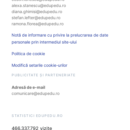
alexa.stanescu@edupedu.ro
diana.ghimisi@edupedu.ro
stefan.lefter@edupedu.ro
ramona.florea@edupedu.ro
Notă de informare cu privire la prelucrarea de date
personale prin intermediul site-ului
Politica de cookie
Modifică setarile cookie-urilor
PUBLICITATE ȘI PARTENERIATE
Adresă de e-mail
comunicare@edupedu.ro
STATISTICI EDUPEDU.RO
466.337.792 vizite