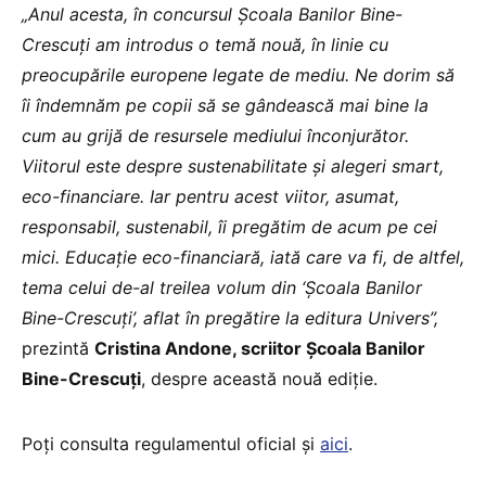
„Anul acesta, în concursul Școala Banilor Bine-
Crescuți am introdus o temă nouă, în linie cu
preocupările europene legate de mediu. Ne dorim să
îi îndemnăm pe copii să se gândească mai bine la
cum au grijă de resursele mediului înconjurător.
Viitorul este despre sustenabilitate și alegeri smart,
eco-financiare. Iar pentru acest viitor, asumat,
responsabil, sustenabil, îi pregătim de acum pe cei
mici. Educație eco-financiară, iată care va fi, de altfel,
tema celui de-al treilea volum din ‘Școala Banilor
Bine-Crescuți’, aflat în pregătire la editura Univers”,
prezintă
Cristina Andone, scriitor Școala Banilor
Bine-Crescuți
, despre această nouă ediție.
Poți consulta regulamentul oficial și
aici
.