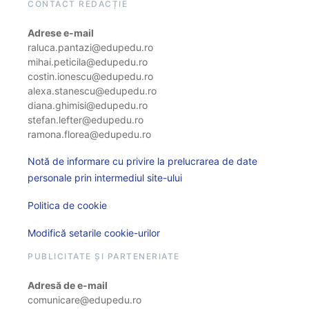
CONTACT REDACȚIE
Adrese e-mail
raluca.pantazi@edupedu.ro
mihai.peticila@edupedu.ro
costin.ionescu@edupedu.ro
alexa.stanescu@edupedu.ro
diana.ghimisi@edupedu.ro
stefan.lefter@edupedu.ro
ramona.florea@edupedu.ro
Notă de informare cu privire la prelucrarea de date
personale prin intermediul site-ului
Politica de cookie
Modifică setarile cookie-urilor
PUBLICITATE ȘI PARTENERIATE
Adresă de e-mail
comunicare@edupedu.ro