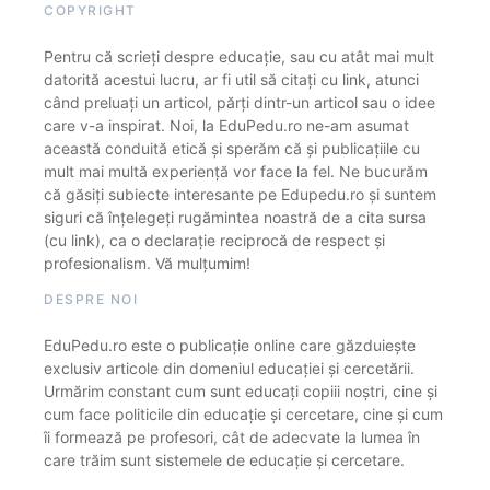
COPYRIGHT
Pentru că scrieți despre educație, sau cu atât mai mult
datorită acestui lucru, ar fi util să citați cu link, atunci
când preluați un articol, părți dintr-un articol sau o idee
care v-a inspirat. Noi, la EduPedu.ro ne-am asumat
această conduită etică și sperăm că și publicațiile cu
mult mai multă experiență vor face la fel. Ne bucurăm
că găsiți subiecte interesante pe Edupedu.ro și suntem
siguri că înțelegeți rugămintea noastră de a cita sursa
(cu link), ca o declarație reciprocă de respect și
profesionalism. Vă mulțumim!
DESPRE NOI
EduPedu.ro este o publicație online care găzduiește
exclusiv articole din domeniul educației și cercetării.
Urmărim constant cum sunt educați copiii noștri, cine și
cum face politicile din educație și cercetare, cine și cum
îi formează pe profesori, cât de adecvate la lumea în
care trăim sunt sistemele de educație și cercetare.