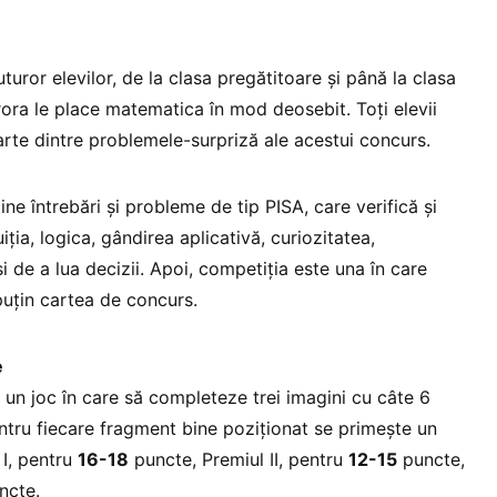
uror elevilor, de la clasa pregătitoare şi până la clasa
rora le place matematica în mod deosebit. Toți elevii
rte dintre problemele-surpriză ale acestui concurs.
ne întrebări şi probleme de tip PISA, care verifică şi
iţia, logica, gândirea aplicativă, curiozitatea,
i de a lua decizii. Apoi, competiția este una în care
puțin cartea de concurs.
e
 un joc în care să completeze trei imagini cu câte 6
tru fiecare fragment bine poziționat se primește un
 I, pentru
16-18
puncte, Premiul II, pentru
12-15
puncte,
ncte.