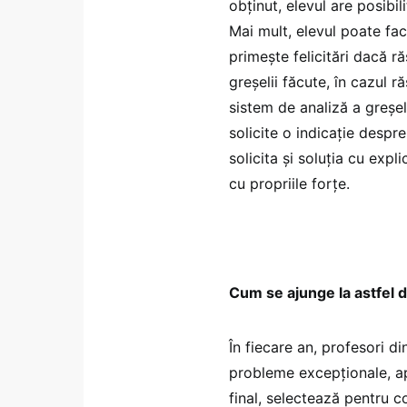
obținut, elevul are posibil
Mai mult, elevul poate fa
primește felicitări dacă r
greșelii făcute, în cazul 
sistem de analiză a greșel
solicite o indicație despr
solicita și soluția cu exp
cu propriile forțe.
Cum se ajunge la astfel
În fiecare an, profesori d
probleme excepționale, ap
final, selectează pentru 