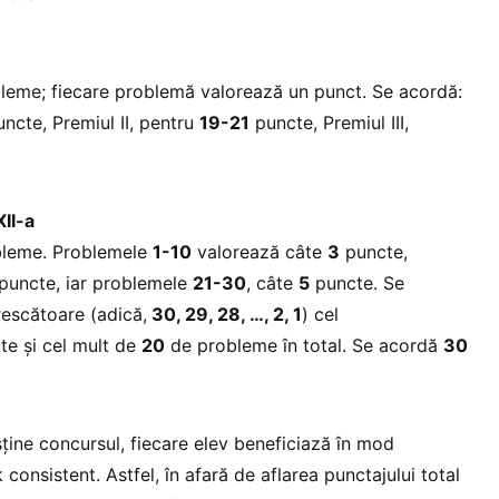
eme; fiecare problemă valorează un punct. Se acordă:
ncte, Premiul II, pentru
19-21
puncte, Premiul III,
XII-a
leme. Problemele
1-10
valorează câte
3
puncte,
puncte, iar problemele
21-30
, câte
5
puncte. Se
escătoare (adică,
30, 29, 28, …, 2, 1
) cel
e și cel mult de
20
de probleme în total. Se acordă
30
ține concursul, fiecare elev beneficiază în mod
consistent. Astfel, în afară de aflarea punctajului total