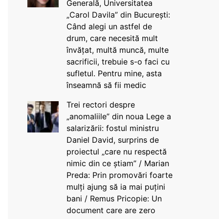
Generală, Universitatea
„Carol Davila” din București:
Când alegi un astfel de
drum, care necesită mult
învățat, multă muncă, multe
sacrificii, trebuie s-o faci cu
sufletul. Pentru mine, asta
înseamnă să fii medic
Trei rectori despre
„anomaliile” din noua Lege a
salarizării: fostul ministru
Daniel David, surprins de
proiectul „care nu respectă
nimic din ce știam” / Marian
Preda: Prin promovări foarte
mulți ajung să ia mai puțini
bani / Remus Pricopie: Un
document care are zero