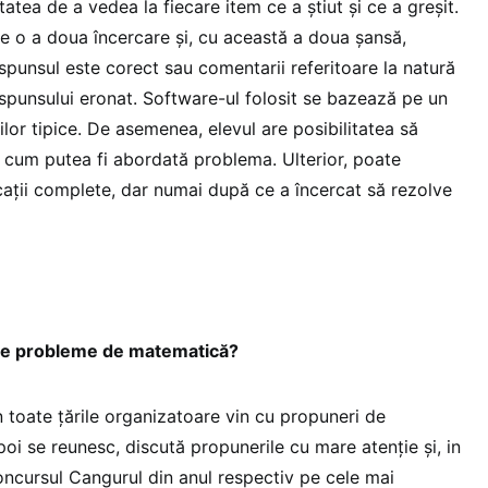
itatea de a vedea la fiecare item ce a știut și ce a greșit.
ce o a doua încercare și, cu această a doua șansă,
ăspunsul este corect sau comentarii referitoare la natură
răspunsului eronat. Software-ul folosit se bazează pe un
ilor tipice. De asemenea, elevul are posibilitatea să
e cum putea fi abordată problema. Ulterior, poate
licații complete, dar numai după ce a încercat să rezolve
 de probleme de matematică?
in toate țările organizatoare vin cu propuneri de
oi se reunesc, discută propunerile cu mare atenție și, in
concursul Cangurul din anul respectiv pe cele mai