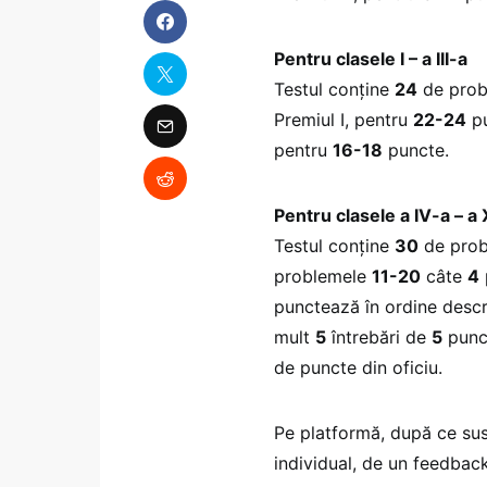
Pentru clasele I – a III-a
Testul conține
24
de probl
Premiul I, pentru
22-24
pu
pentru
16-18
puncte.
Pentru clasele a IV-a – a 
Testul conține
30
de prob
problemele
11-20
câte
4
punctează în ordine descr
mult
5
întrebări de
5
punct
de puncte din oficiu.
Pe platformă, după ce sus
individual, de un feedback 