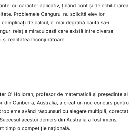
ante, cu caracter aplicativ, ținând cont și de echilibrarea
cultate. Problemele Cangurul nu solicită elevilor
complicați de calcul, ci mai degrabă caută sa-i
guri relația miraculoasă care există intre diverse
 și realitatea înconjurătoare.
eter O’ Holloran, profesor de matematică și președinte al
or din Canberra, Australia, a creat un nou concurs pentru
 probleme având răspunsuri cu alegere multiplă, corectat
. Succesul acestui demers din Australia a fost imens,
rt timp o competiție națională.