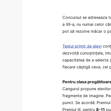
Concursul se adreseaza tut
a XII-a, nu numai celor că
pot să rezolve măcar o pa
Testul primit de elevi
conţi
dezvoltă cunoştinţele, intu
capacitatea de a selecta ş
fiecare câștigă ceva, cel 
Pentru clasa pregătitoar
Cangurul propune elevilor
fragmente de imagine. Pen
punct. Se acordă: Premiul
Premiul III, pentru
8-11
pu