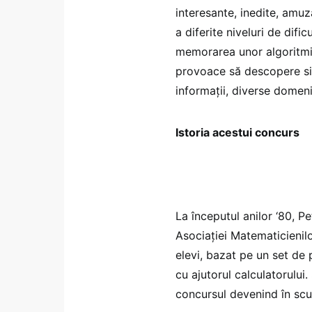
interesante, inedite, amuz
a diferite niveluri de difi
memorarea unor algoritmi 
provoace să descopere sin
informații, diverse domenii
Istoria acestui concurs
La începutul anilor ‘80, P
Asociației Matematicienil
elevi, bazat pe un set de
cu ajutorul calculatorului
concursul devenind în scu