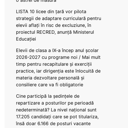
o astfel de măsură
LISTA 10 licee din țară vor pilota
strategii de adaptare curriculară pentru
elevii aflați în risc de excluziune, în
proiectul RECRED, anunță Ministerul
Educației
Elevii de clasa a IX-a încep anul școlar
2026-2027 cu programe noi / Mai mult
timp pentru recapitulare și exerciții
practice, iar dirigenția este înlocuită de
materia dezvoltare personală și
consiliere care va fi obligatorie
Cine participă la ședințele de
repartizare a posturilor pe perioadă
nedeterminată? La nivel național sunt
17.205 candidați care se pot titulariza,
însă doar 6.166 de posturi vacante