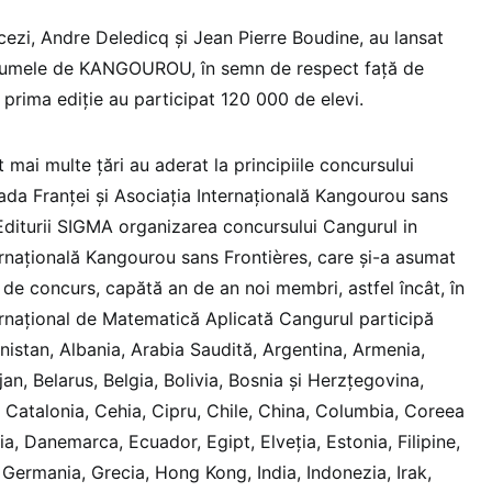
ncezi, Andre Deledicq și Jean Pierre Boudine, au lansat
 numele de KANGOUROU, în semn de respect faţă de
La prima ediţie au participat 120 000 de elevi.
 mai multe țări au aderat la principiile concursului
da Franţei şi Asociaţia Internaţională Kangourou sans
 Editurii SIGMA organizarea concursului Cangurul in
rnațională Kangourou sans Frontières, care și-a asumat
 de concurs, capătă an de an noi membri, astfel încât, în
ernațional de Matematică Aplicată Cangurul participă
anistan, Albania, Arabia Saudită, Argentina, Armenia,
jan, Belarus, Belgia, Bolivia, Bosnia și Herzțegovina,
, Catalonia, Cehia, Cipru, Chile, China, Columbia, Coreea
a, Danemarca, Ecuador, Egipt, Elveția, Estonia, Filipine,
 Germania, Grecia, Hong Kong, India, Indonezia, Irak,