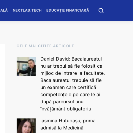
OALĂ
NEXTLAB.TECH
EDUCAȚIE FINANCIARĂ
CELE MAI CITITE ARTICOLE
Daniel David: Bacalaureatul
nu ar trebui să fie folosit ca
mijloc de intrare la facultate.
Bacalaureatul trebuie să fie
un examen care certifică
competențele pe care le ai
după parcursul unui
învățământ obligatoriu
Iasmina Huțupașu, prima
admisă la Medicină