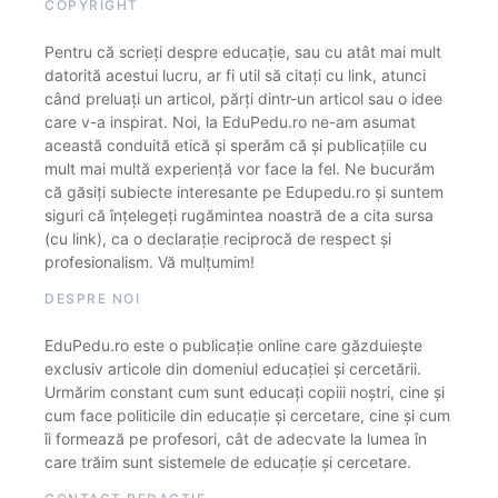
COPYRIGHT
Pentru că scrieți despre educație, sau cu atât mai mult
datorită acestui lucru, ar fi util să citați cu link, atunci
când preluați un articol, părți dintr-un articol sau o idee
care v-a inspirat. Noi, la EduPedu.ro ne-am asumat
această conduită etică și sperăm că și publicațiile cu
mult mai multă experiență vor face la fel. Ne bucurăm
că găsiți subiecte interesante pe Edupedu.ro și suntem
siguri că înțelegeți rugămintea noastră de a cita sursa
(cu link), ca o declarație reciprocă de respect și
profesionalism. Vă mulțumim!
DESPRE NOI
EduPedu.ro este o publicație online care găzduiește
exclusiv articole din domeniul educației și cercetării.
Urmărim constant cum sunt educați copiii noștri, cine și
cum face politicile din educație și cercetare, cine și cum
îi formează pe profesori, cât de adecvate la lumea în
care trăim sunt sistemele de educație și cercetare.