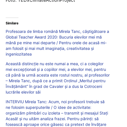
Foto: TEDxClimateActionProject
Similare
Profesoara de limba română Mirela Tanc, câștigătoare a
Global Teacher Award 2020: Bucuria elevilor mei mă
mână pe mine mai departe / Pentru orele de acasă mi-
am folosit și mai mult imaginația, creativitatea și
ingeniozitatea
Această distincție nu este numai a mea, ci a colegilor
mei excepționali și a copiilor mei, a elevilor mei, pentru
că până la urmă acesta este rostul nostru, al profesorilor
– Mirela Tanc, după ce a primit Ordinul „Meritul pentru
Învățământ” în grad de Cavaler și a dus la Cotroceni
lucrările elevilor săi
INTERVIU Mirela Tanc: Acum, noi profesorii trebuie să
ne folosim superputerile / O idee de activitate:
organizăm plimbări cu izoleta – transmit și mesajul Stați
Acasă! și nu uităm analiza frazei. Pentru părinți: să
fosească aproape orice găsesc ca pretext de învățare