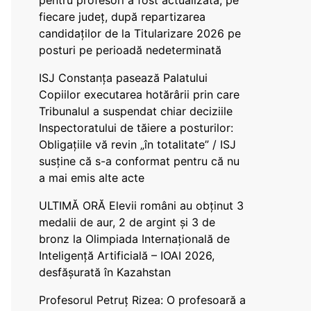
pentru profesori a fost actualizată, pe
fiecare județ, după repartizarea
candidaților de la Titularizare 2026 pe
posturi pe perioadă nedeterminată
ISJ Constanța pasează Palatului
Copiilor executarea hotărârii prin care
Tribunalul a suspendat chiar deciziile
Inspectoratului de tăiere a posturilor:
Obligațiile vă revin „în totalitate” / ISJ
susține că s-a conformat pentru că nu
a mai emis alte acte
ULTIMĂ ORĂ Elevii români au obținut 3
medalii de aur, 2 de argint și 3 de
bronz la Olimpiada Internațională de
Inteligență Artificială – IOAI 2026,
desfășurată în Kazahstan
Profesorul Petruț Rizea: O profesoară a