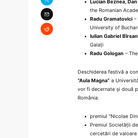
Lucian Beznea, Dan
the Romanian Acad
Radu Gramatovici
– 
University of Buchar
Iulian Gabriel Bîrsa
Galați
Radu Gologan
– The
Deschiderea festivă a co
“Aula Magna”
a Universită
vor fi decernate și două 
România:
premiul “Nicolae Di
Premiul Societății 
cercetări de valoare 