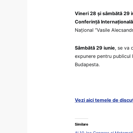
Vineri 28 și sâmbătă 29 i
Conferință Internațional
Național “Vasile Alecsandri
Sâmbătă 29 iunie
, se va 
expunere pentru publicul 
Budapesta.
Vezi aici temele de discuț
Similare
Al 10-lea Congres al Matemati