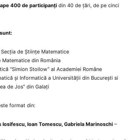
ape 400 de participanți
din 40 de țări, de pe cinci
 sunt:
ecția de Științe Matematice
țe Matematice din România
atică “Simion Stoilow” al Academiei Române
ică și Informatică a Universității din București si
ea de Jos” din Galați
ste format din:
s Iosifescu, Ioan Tomescu, Gabriela Marinoschi
–