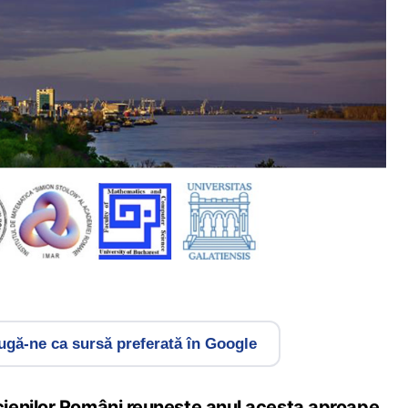
gă-ne ca sursă preferată în Google
ienilor Români reunește anul acesta aproape