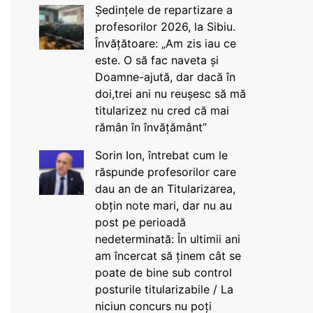
Ședințele de repartizare a
profesorilor 2026, la Sibiu.
Învățătoare: „Am zis iau ce
este. O să fac naveta și
Doamne-ajută, dar dacă în
doi,trei ani nu reușesc să mă
titularizez nu cred că mai
rămân în învățământ”
Sorin Ion, întrebat cum le
răspunde profesorilor care
dau an de an Titularizarea,
obțin note mari, dar nu au
post pe perioadă
nedeterminată: În ultimii ani
am încercat să ținem cât se
poate de bine sub control
posturile titularizabile / La
niciun concurs nu poți