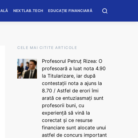
OALĂ
NEXTLAB.TECH
EDUCAȚIE FINANCIARĂ
CELE MAI CITITE ARTICOLE
Profesorul Petruț Rizea: O
profesoară a luat nota 4.90
la Titularizare, iar după
contestații nota a ajuns la
8.70 / Astfel de erori îmi
arată ce entuziasmați sunt
profesorii buni, cu
experiență să vină la
corectat și ce resurse
financiare sunt alocate unui
astfel de concurs important