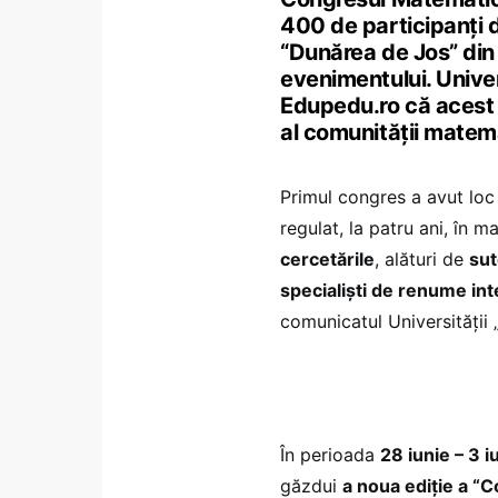
400 de participanți d
“Dunărea de Jos” din 
evenimentului. Unive
Edupedu.ro că acest
al comunității matem
Primul congres a avut loc
regulat, la patru ani, în ma
cercetările
, alături de
sut
specialiști de renume int
comunicatul Universității 
În perioada
28 iunie – 3 i
găzdui
a noua ediție a “