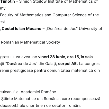
 Timotin
– Simion Stoilow Institute of Mathematics of
emy
Faculty of Mathematics and Computer Science of the
est
n, Costel Iulian Mocanu
– „Dunărea de Jos” University of
 Romanian Mathematical Society
ngresului va avea loc
vineri 28 iunie, ora 15, în sala
ții “Dunărea de Jos” din Galați,
corpul AE.
La congres
premii prestigioase pentru comunitatea matematică din
nculeanu” al Academiei Române
de Științe Matematice din România, care recompensează
deosebită ale unor tineri cercetători români.