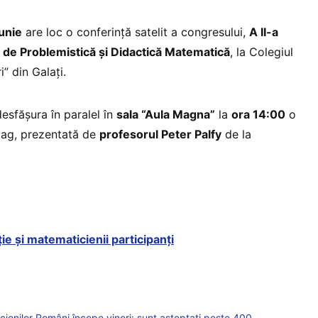
unie
are loc o conferință satelit a congresului,
A II-a
ă de Problemistică și Didactică Matematică
, la Colegiul
” din Galați.
desfășura în paralel în
sala “Aula Magna”
la
ora 14:00
o
lag, prezentată de
profesorul Peter Palfy
de la
ie și matematicienii participanți
cienilor Români începe vineri: sunt așteptați peste 400